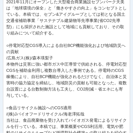
2021年11月にオープンした大型複合商業施設セブンパーク天美
は「地球環境の保全」と「働きやすさの向上」をコンセプトとし
ている。本稿では、セブン&アイグループとしては初となる国土
交通省補助事業「サステナブル建築物等先導事業(省CO2先導
型)」にも採択された施設として地域にも貢献しており、その取
り組みについて紹介する。
○停電対応型CGS導入による自社BCP機能強化および地域防災へ
の貢献
/広島ガス(株)/森本瑛梨子
本物件は災害に強い都市ガス中圧導管で供給される、停電対応型
CGSを補助金利用し複数台導入した事例である。停電時のCGS
稼働により、自社BCP機能が強化されるだけでなく、自治体と災
害時の協力協定を締結し、地域防災の貢献も可能となった。複数
台設置による台数制御方法も工夫し、CO2削減・省エネにも寄
与している。
○食品リサイクル施設へのCGS適用
/(株)Jバイオフードリサイクル/海老澤拓哉
当社は、食品廃棄物を受け入れてバイオガス発電によるリサイク
ルを行っている。本稿では、事業概要やCGS利活用、電気や肥
料のリサイクルループなど循環型社会構築への取り組みを紹介す