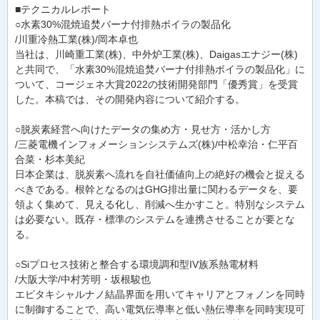
■テクニカルレポート
○水素30%混焼追焚バーナ付排熱ボイラの製品化
/川重冷熱工業(株)/岡本卓也
当社は、川崎重工業(株)、中外炉工業(株)、Daigasエナジー(株)
と共同で、「水素30%混焼追焚バーナ付排熱ボイラの製品化」に
ついて、コージェネ大賞2022の技術開発部門「優秀賞」を受賞
した。本稿では、その開発内容について紹介する。
○脱炭素経営へ向けたデータの集め方・見せ方・活かし方
/三菱電機インフォメーションシステムズ(株)/中松幸治・仁平百
合菜・杉本美紀
日本企業は、脱炭素へ流れを自社価値向上の絶好の機会と捉える
べきである。根幹となるのはGHG排出量に関わるデータを、要
領よく集めて、見える化し、削減へ生かすこと。特別なシステム
は必要ない。既存・標準のシステムを連携させることが要とな
る。
○Siプロセス技術と整合する環境調和型IV族系熱電材料
/大阪大学/中村芳明・坂根駿也
エピタキシャルナノ結晶界面を用いてキャリアとフォノンを同時
に制御することで、高い電気伝導率と低い熱伝導率を同時実現可