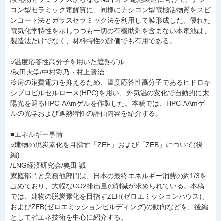
コン型セラミック電解質に、同様にナシコン型電極活物質をスピ
ンコート法とガラスセラミック法を利用して膜形成した。優れた
電気化学特性を示しつつも一切の有機助剤を含まない本電池は、
製造法だけでなく、材料特性の評価でも有用である。
○温度応答性高分子を用いた遮熱ゲル
/秋田大学/中村彩乃・村上賢治
冷房の消費電力を抑えるため、温度応答性高分子であるヒドロキ
シプロピルセルロース(HPC)を用い、外気温の変化で自動的に太
陽光を遮るHPC-AAmゲルを作製した。本稿では、HPC-AAmゲ
ルの光学および遮熱特性の評価内容を紹介する。
■エネルギー事情
○建物の脱炭素化を目指す「ZEH」および「ZEB」について(後
編)
/LNG経済研究会/奥田 誠
家庭部門と業務他部門は、日本の最終エネルギー消費の約1/3を
占めており、大幅なCO2排出量の削減が求められている。本稿
では、建物の脱炭素化を目指すZEH(ゼロエミッションハウス)、
およびZEB(ゼロエミッションビルディング)の動向などを、後編
として省エネ技術を中心に紹介する。