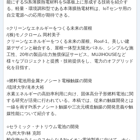
能にするSi系薄膜熱電材料をSi基板上に形成する技術を紹介す
る。軽量・環境調和型である本薄膜熱電材料は、IoTセンサ用の
自立電源への応用が期待できる。
○クリーンなエネルギーをつくる未来の屋根
/(株)モノクローム 岡村美子
クリーンなエネルギーをつくる未来の屋根、Roof-1。美しい建
築デザインと融合する、屋根一体型太陽光パネル、シンプルな施
工性、20年の製品/出力無償保証サービス。MUJIHOUSEなど
様々なプロジェクトと提携・技術提供をし、電力のオフグリッド
化を目指す。
○燃料電池用金属ナノシート電極触媒の開発
/琉球大学/滝本大裕
水素エネルギーの高効率利用に向け、固体高分子形燃料電池に関
する研究が活発に行われている。本稿では、従来の触媒開発とは
一線を画すPt系ナノシート触媒や三次元構造触媒の開発意義や触
媒性能について紹介する。
○セラミック・ナトリウム電池の開発
/九州大学/林 克郎
酸化物セラミックスからなるNaイオン電池製造に向けて、ナシ