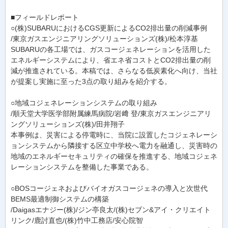
■フィールドレポート
○(株)SUBARUにおけるCGS更新によるCO2排出量の削減事例
/東京ガスエンジニアリングソリューションズ(株)/松本淳基
SUBARUの各工場では、ガスコージェネレーションを活用した
エネルギーシステムにより、省エネ省コストとCO2排出量の削
減が推進されている。本稿では、さらなる低炭素化へ向け、当社
が提案し実施に至った3点の取り組みを紹介する。
○地域コジェネレーションシステムの取り組み
/順天堂大学医学部附属練馬病院/岩﨑 登/東京ガスエンジニアリ
ングソリューションズ(株)/田井翔子
本事例は、災害による停電時に、当院に設置したコジェネレーシ
ョンシステムから隣接する区立中学校へ電力を融通し、災害時の
地域のエネルギーセキュリティの確保を推進する、地域コジェネ
レーションシステムを整備した事業である。
○BOSコージェネおよびバイオガスコージェネの導入と次世代
BEMS最適制御システムの構築
/Daigasエナジー(株)/ジン亭良太/(株)セブン&アイ・クリエイト
リンク/鹿討直也/(株)竹中工務店/安心院智