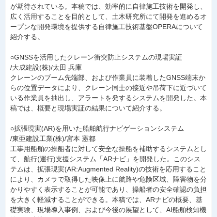
が期待されている。本稿では、効率的に自律施工技術を開発し、
広く活用することを目的として、土木研究所にて開発を進めるオ
ープンな開発環境を提供する自律施工技術基盤OPERAについて
紹介する。
○GNSSを活用したクレーン衝突防止システムの現場実証
/大成建設(株)/太田 兵庫
クレーンのブーム先端部、および作業員に装着したGNSS端末か
らの位置データにより、クレーン同士の接近や吊荷下に近づいて
いる作業員を抽出し、アラートを発するシステムを開発した。本
稿では、概要と現場実証の結果について紹介する。
○拡張現実(AR)を用いた船舶航行ナビゲーションシステム
/東亜建設工業(株)/宮本 憲都
工事用船舶の操船者に対して安全な操船を補助するシステムとし
て、航行(運行)支援システム「ARナビ」を開発した。このシス
テムは、拡張現実(AR:Augmented Reality)の技術を応用すること
により、カメラで取得した映像上に航路や危険区域、障害物を分
かりやすく表示することが可能であり、操船者の安全確認の負担
を大きく軽減することができる。本稿では、ARナビの概要、基
礎実験、現場導入事例、および今後の展望として、AI船舶検知機