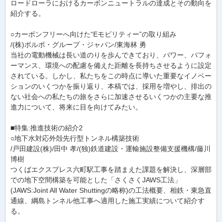
ロードローラにおけるカーボンニュートラルの達成とその動向を
紹介する。
○カーボンフリーへ向けた“Eモビリティー”の取り組み
/(株)ボルボ・グループ・ジャパン/東海林 勇
当社の電動機械は長い道のりを歩んできており、パワー、パフォ
ーマンス、環境への配慮を備えた距離を長持ちさせるように設定
されている。しかし、私たちをこの時点に導いた重要なイノベー
ションのいくつかを振り返り、本稿では、採用を増やし、排出の
ない社会への私たちの旅をさらに加速させるいくつかの主要な推
進力について、将来に目を向けてみたい。
■特集:推進技術の紹介2
○地下水対応外殻先行型トンネル構築技術
/戸田建設(株)/田中 孝/(独)鉄道建設・運輸施設整備支援機構/藤川
博樹
つくばエクスプレス六町駅工事を踏まえた課題を解決し、深層部
での地下空間構築を可能とした「さくさくJAWS工法」
(JAWS:Joint All Water Shuttingの略称)の工法概要、相鉄・東急直
通線、綱島トンネル他工事へ適用した施工実績について紹介す
る。