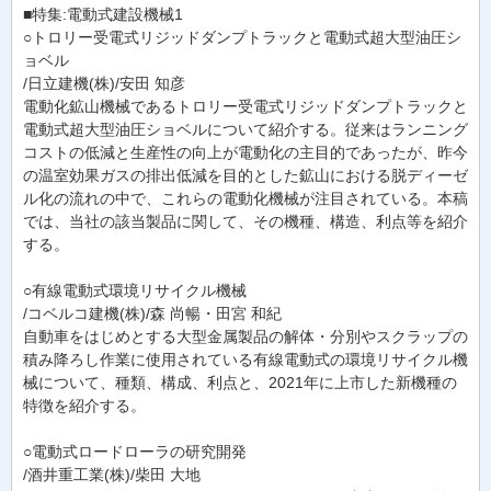
■特集:電動式建設機械1
○トロリー受電式リジッドダンプトラックと電動式超大型油圧シ
ョベル
/日立建機(株)/安田 知彦
電動化鉱山機械であるトロリー受電式リジッドダンプトラックと
電動式超大型油圧ショベルについて紹介する。従来はランニング
コストの低減と生産性の向上が電動化の主目的であったが、昨今
の温室効果ガスの排出低減を目的とした鉱山における脱ディーゼ
ル化の流れの中で、これらの電動化機械が注目されている。本稿
では、当社の該当製品に関して、その機種、構造、利点等を紹介
する。
○有線電動式環境リサイクル機械
/コベルコ建機(株)/森 尚暢・田宮 和紀
自動車をはじめとする大型金属製品の解体・分別やスクラップの
積み降ろし作業に使用されている有線電動式の環境リサイクル機
械について、種類、構成、利点と、2021年に上市した新機種の
特徴を紹介する。
○電動式ロードローラの研究開発
/酒井重工業(株)/柴田 大地