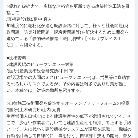
○優れた破砕力で、多様な老朽管を更新できる改築推進工法を目
指して
/真柄建設(株)/畠中 直人
加速度的に老朽化が進む既設管路に対して、様々な社会問題(財
政問題・防災対策問題・脱炭素問題等)を解決するために開発を
進めている「静的破砕推進工法(元押式)【ベルリプレイス工
法】」を紹介する。
■技術資料
○建設現場のヒューマンエラー対策
/(国研)産業技術総合研究所/中田 亨
建設現場での人間のミス(ヒューマンエラー)は、労災等に直結す
る恐ろしいリスクであるが、その内容は雑多であり対策が難し
い。本稿では、対策の勘所を紹介する。
○自律施工技術開発を促進するオープンプラットフォームの提案
/(国研)土木研究所/山内 元貴
生産労働人口減少による建設生産性の低下が危惧されている。そ
こで、少ない作業者においても建設生産性を維持、向上する手段
として、人に代わり建設機械やシステムが環境を認識し、機械の
行動を計画して自律的に工事を行う、自律施工技術の開発、普及