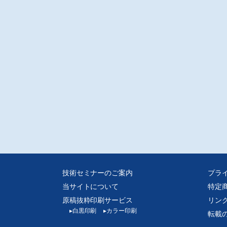
立した長寿命、低トルクの盛上げタップを紹介する。
W KKK エンドミル
BC技研/伊藤 学
性に優れ、コスト性能のバランスが良いエンドミルである。ここでは、その代
な加工事例に加え、ドライ油剤による相乗効果、5軸加工機用エンドミルについ
介する。
ィープミーリング加工用チップブレーカエンドミル VQJCS・VQLCS
菱マテリアル/山崎和哉
くず排出量の多いディープミーリングが、新しい加工法として注目されてい
ここでは、深切り込み加工に最適な超硬ソリッドエンドミルを、加工事例を交
がら紹介する。
5枚刃エンドミルER5HS-PNを用いた荒加工の新たな選択肢
具のダウンサイジングによる荒加工工程の集約-
LDINO/芳賀佑太・坂本 誠
の荒加工では、さらなる高能率化への要求が強まっている。そのようなニーズ
応して、負荷制御加工法を活用できる5枚刃エンドミルを開発した。これによ
工程と工具の集約が可能となる。
技術セミナーのご案内
プラ
当サイトについて
特定
Grinding Technology Japan2023
要・出展者リスト
原稿抜粋印刷サービス
リン
間図/別紙折込
▸
白黒印刷
▸
カラー印刷
転載
載