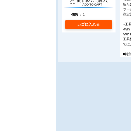
shopping_cart
新た
ADD TO CART
ツー
測定
個数：
カゴに入れる
○工
-W
/Wi
工具
では
■特
○MU
/イ
超硬
ミル
い部
○時
/オ
タッ
ど、
度の
○鋳鉄
/兼
鋳鉄