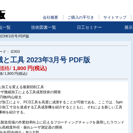
会社概要
ご購入の手引き
サイトマップ
誌一覧
技術図書一覧
日工セミナー
展示
23年3月号 PDF版
ード：
I2303
と工具 2023年3月号 PDF版
価格/
1,800
円(税込)
格/
1,800
円(税込)
集:加工を変える最新切削工具
ーザ微細加工による工具成形技術の開発
山刃物/内山稜太
ザ加工により、PCD工具を高度に成形することが可能である。ここでは、5μm
小加工寸法を達成する工具成形機を紹介するとともに、それによる新しい工具
事例を紹介する。
具製造現場の作業効率向上に応えるフローティングチャックを適用したラウンド
ル高精度外径・振れレーザ測定器の開発
山合金/田中雄介・木山太郎