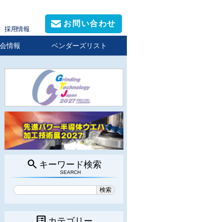
お問い合わせ
採用情報
会情報
ベンダーズリスト
search
キーワード検索
SEARCH
list_alt
カテゴリー