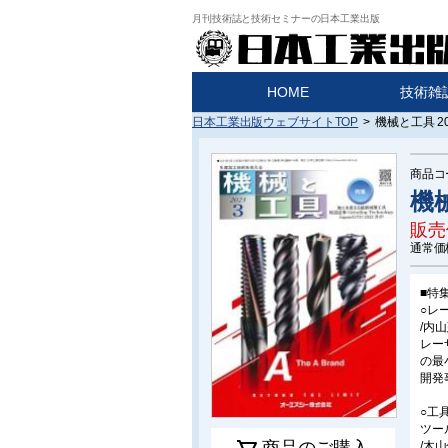
月刊技術誌と技術セミナーの日本工業出版
HOME
技術雑
日本工業出版ウェブサイトTOP
>
機械と工具 20
商品コ
機械
販売
通常価
■特
○レ
/内
レー
の最
開発
○工
ツー
商品のご購入
/木