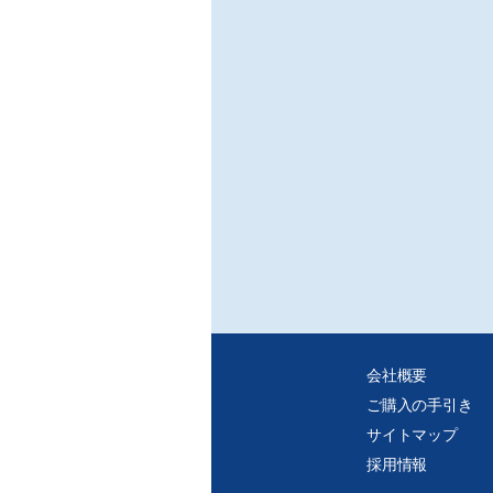
を両
○NE
/フジ
汎用
表的
て紹
○デ
/三
切り
る。
えな
○新
-工
/MO
金型
に対
り、
会社概要
ご購入の手引き
■特集:
○概
サイトマップ
○小
採用情報
■連