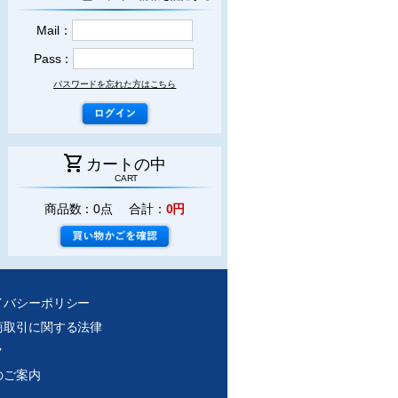
Mail：
Pass：
パスワードを忘れた方はこちら
shopping_cart
カートの中
CART
商品数：0点 合計：
0円
イバシーポリシー
商取引に関する法律
ク
のご案内