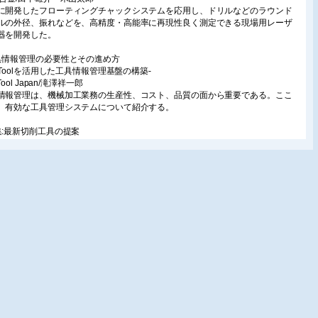
に開発したフローティングチャックシステムを応用し、ドリルなどのラウンド
ルの外径、振れなどを、高精度・高能率に再現性良く測定できる現場用レーザ
器を開発した。
具情報管理の必要性とその進め方
inToolを活用した工具情報管理基盤の構築-
nTool Japan/滝澤祥一郎
情報管理は、機械加工業務の生産性、コスト、品質の面から重要である。ここ
、有効な工具管理システムについて紹介する。
集:最新切削工具の提案
LTI-MASTER平面加工用ヘッド
スカルジャパン/北爪英昭
ソリッドカッティングヘッドをホルダにねじ込む締結方式の平面加工用エンド
である。さらい刃を持つ6枚刃で構成、取り付け精度も高く、ホルダの選択で狭
分での適用にも対応。
代の変化に対応する「高能率・多機能転造タップ A-XPF」
ーエスジー/小野桂太
プ加工による切りくずゼロの盛上げタップは、「切りくずのトラブルがないな
メリットが多い。ここでは、新しいねじ山形状、コーティングにより、高い硬
材料にも対応する新しい盛上げタップを紹介する。
加工用ヘッド交換式cBNフェースミル「Cast E’z Disc」
房/山田恭也
加工用にヘッド交換式cBNフェースミルを開発した。インサート式フェースミ