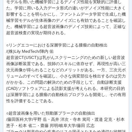
モデルを用いた機械学習によるデノイズ性能を実験的に評価し
た。学習に用いる入力データ形式の違いがデノイズ性能に大きく
影響することを明らかにし、ファントムデータ学習で生成した機
械学習モデルが生体画像のデノイズにも有効であることを確認し
た。機械学習による超音波画像のデノイズ技術によって、正確な
超音波検査の実現が期待される。
○リングエコーにおける深層学習による腫瘤の自動検出
/(株)Lily MedTech/陣内 佑
超音波CT(USCT)は乳がんスクリーニングのための新しい超音波
画像診断装置である。技師のスキルに依存せず、再現性が高い三
次元画像が得られることなどのメリットがある。一方、三次元ボ
リュームのすべてを確認し、小さな病変部位を検出するのは労力
がかかる。この問題の解決のための手段として、自動診断支援
(CAD)ソフトウェアによる読影支援が考えられる。本研究の目的
は深層学習による腫瘤の自動検出プログラムを開発し、その有用
性を評価することである。
○超音波画像を用いた頸動脈プラークの自動抽出
/藤田医科大学/平野 岳・高井 洋次・寺本 篤司・渡邉 定克・杉本
恵子・松本 省二・齋藤 邦明/岐阜大学/藤田 広志
プラークは脳卒中や心疾患のリスク因子となるため適切な状態評