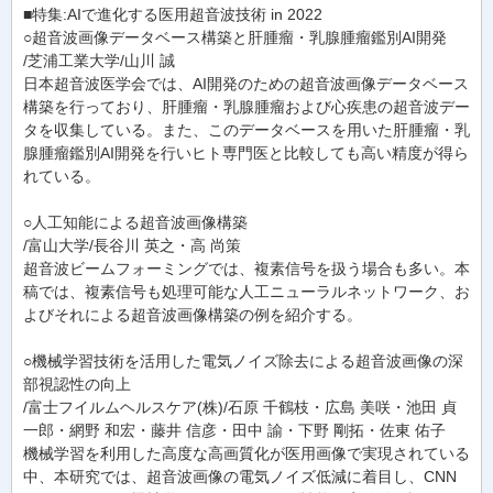
■特集:AIで進化する医用超音波技術 in 2022
○超音波画像データベース構築と肝腫瘤・乳腺腫瘤鑑別AI開発
/芝浦工業大学/山川 誠
日本超音波医学会では、AI開発のための超音波画像データベース
構築を行っており、肝腫瘤・乳腺腫瘤および心疾患の超音波デー
タを収集している。また、このデータベースを用いた肝腫瘤・乳
腺腫瘤鑑別AI開発を行いヒト専門医と比較しても高い精度が得ら
れている。
○人工知能による超音波画像構築
/富山大学/長谷川 英之・高 尚策
超音波ビームフォーミングでは、複素信号を扱う場合も多い。本
稿では、複素信号も処理可能な人工ニューラルネットワーク、お
よびそれによる超音波画像構築の例を紹介する。
○機械学習技術を活用した電気ノイズ除去による超音波画像の深
部視認性の向上
/富士フイルムヘルスケア(株)/石原 千鶴枝・広島 美咲・池田 貞
一郎・網野 和宏・藤井 信彦・田中 諭・下野 剛拓・佐東 佑子
機械学習を利用した高度な高画質化が医用画像で実現されている
中、本研究では、超音波画像の電気ノイズ低減に着目し、CNN