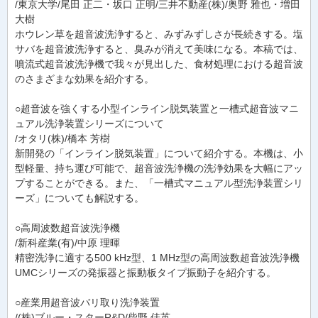
/東京大学/尾田 正二・坂口 正明/三井不動産(株)/奥野 雅也・増田
大樹
ホウレン草を超音波洗浄すると、みずみずしさが長続きする。塩
サバを超音波洗浄すると、臭みが消えて美味になる。本稿では、
噴流式超音波洗浄機で我々が見出した、食材処理における超音波
のさまざまな効果を紹介する。
○超音波を強くする小型インライン脱気装置と一槽式超音波マニ
ュアル洗浄装置シリーズについて
/オタリ(株)/橋本 芳樹
新開発の「インライン脱気装置」について紹介する。本機は、小
型軽量、持ち運び可能で、超音波洗浄機の洗浄効果を大幅にアッ
プすることができる。また、「一槽式マニュアル型洗浄装置シリ
ーズ」についても解説する。
○高周波数超音波洗浄機
/新科産業(有)/中原 理暉
精密洗浄に適する500 kHz型、1 MHz型の高周波数超音波洗浄機
UMCシリーズの発振器と振動板タイプ振動子を紹介する。
○産業用超音波バリ取り洗浄装置
/(株)ブルー・スターR&D/柴野 佳英