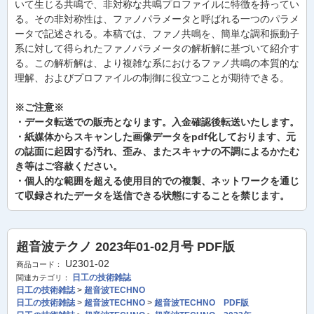
いて生じる共鳴で、非対称な共鳴プロファイルに特徴を持ってい
る。その非対称性は、ファノパラメータと呼ばれる一つのパラメ
ータで記述される。本稿では、ファノ共鳴を、簡単な調和振動子
系に対して得られたファノパラメータの解析解に基づいて紹介す
る。この解析解は、より複雑な系におけるファノ共鳴の本質的な
理解、およびプロファイルの制御に役立つことが期待できる。
※ご注意※
・データ転送での販売となります。入金確認後転送いたします。
・紙媒体からスキャンした画像データをpdf化しております、元
の誌面に起因する汚れ、歪み、またスキャナの不調によるかたむ
き等はご容赦ください。
・個人的な範囲を超える使用目的での複製、ネットワークを通じ
て収録されたデータを送信できる状態にすることを禁じます。
超音波テクノ 2023年01-02月号 PDF版
U2301-02
商品コード：
日工の技術雑誌
関連カテゴリ：
日工の技術雑誌
>
超音波TECHNO
日工の技術雑誌
>
超音波TECHNO
>
超音波TECHNO PDF版