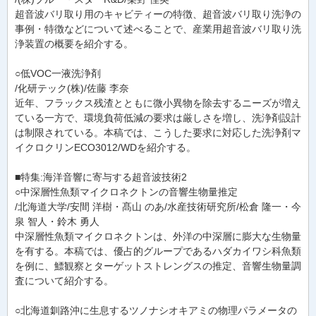
超音波バリ取り用のキャビティーの特徴、超音波バリ取り洗浄の
事例・特徴などについて述べることで、産業用超音波バリ取り洗
浄装置の概要を紹介する。
○低VOC一液洗浄剤
/化研テック(株)/佐藤 李奈
近年、フラックス残渣とともに微小異物を除去するニーズが増え
ている一方で、環境負荷低減の要求は厳しさを増し、洗浄剤設計
は制限されている。本稿では、こうした要求に対応した洗浄剤マ
イクロクリンECO3012/WDを紹介する。
■特集:海洋音響に寄与する超音波技術2
○中深層性魚類マイクロネクトンの音響生物量推定
/北海道大学/安間 洋樹・髙山 のあ/水産技術研究所/松倉 隆一・今
泉 智人・鈴木 勇人
中深層性魚類マイクロネクトンは、外洋の中深層に膨大な生物量
を有する。本稿では、優占的グループであるハダカイワシ科魚類
を例に、鰾観察とターゲットストレングスの推定、音響生物量調
査について紹介する。
○北海道釧路沖に生息するツノナシオキアミの物理パラメータの