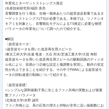
年変化とターゲットストレングス推定
/水産技術研究所/福田 美亮
音響調査を行う場合、生物一個体あたりの超音波反射量であるタ
ーゲットストレングス(TS)が必要である。本稿では、ツノナシオ
キアミを対象とし、音響散乱モデルによるTS推定に必要な物理
パラメータの年変化について調べたので紹介する。
■解説
〔超音波モータ〕
○超音波モータを用いた低音再生用スピーカ
/東京工科大学/永瀬 竜道・大石 邦夫/芝浦工業大学/大賀 寿郎
超音波モータを用いた低音再生用スピーカの駆動回路のディジタ
ル化により、容易かつ正確な設定と微調整を実現し、動作の安定
性が向上できることを紹介する。その中でPWMによる超音波モ
ータの回転速度の制御について紹介する。
〔超音波基礎〕
○シンプルな調和振動子系に生じるファノ共鳴の実数および複素
数ファノパラメータ
/北海道大学/水野 誠司
ファノ共鳴とは、系の応答の増大と抑制が非常に近い振動数にお