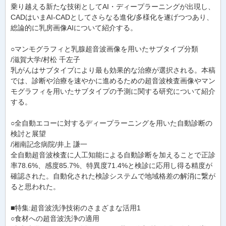
乗り越える新たな技術としてAI・ディープラーニングが出現し、
CADはいまAI-CADとしてさらなる進化/多様化を遂げつつあり、
総論的に乳房画像AIについて紹介する。
○マンモグラフィと乳腺超音波画像を用いたサブタイプ分類
/滋賀大学/村松 千左子
乳がんはサブタイプにより最も効果的な治療が選択される。本稿
では、診断や治療を速やかに進めるための超音波検査画像やマン
モグラフィを用いたサブタイプの予測に関する研究について紹介
する。
○全自動エコーに対するディープラーニングを用いた自動診断の
検討と展望
/湘南記念病院/井上 謙一
全自動超音波検査に人工知能による自動診断を加えることで正診
率78.6%、感度85.7%、特異度71.4%と検診に応用し得る精度が
確認された。自動化された検診システムで地域格差の解消に繋が
ると思われた。
■特集:超音波洗浄技術のさまざまな活用1
○食材への超音波洗浄の適用