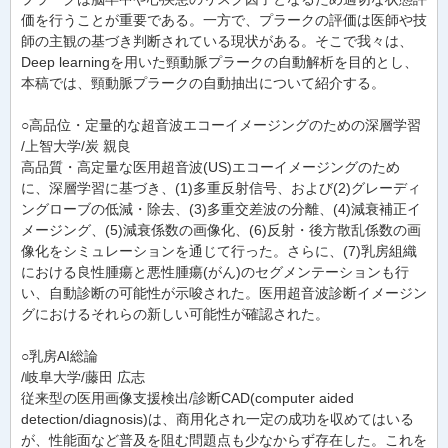
価を行うことが重要である。一方で、プラークの評価は医師や技
師の主観の基づき判断されている現状がある。そこで我々は、
Deep learningを用いた頸動脈プラークの自動解析を目的とし、
本稿では、頸動脈プラークの自動抽出について紹介する。
○高品位・定量的な超音波エコーイメージングのための深層学習
/上智大学/炭 親良
高品質・高定量な医用超音波(US)エコーイメージングのため
に、深層学習に基づき、(1)多重反射信号、および(2)グレーディ
ングローブの低減・除去、(3)多重交差波の分離、(4)減衰補正イ
メージング、(5)減衰係数の画像化、(6)反射・後方散乱係数の画
像化をシミュレーションを通じて行った。さらに、(7)乳房組織
における良性腫瘍と悪性腫瘍(がん)のセグメンテーションも行
い、自動診断の可能性が示唆された。医用超音波診断イメージン
グにおけるそれらの新しい可能性が確認された。
○乳房AI総論
/岐阜大学/藤田 広志
従来型の医用画像支援検出/診断CAD(computer aided
detection/diagnosis)は、商用化され一定の成功を収めてはいる
が、性能面など普及を阻む問題点も少なからず存在した。これを