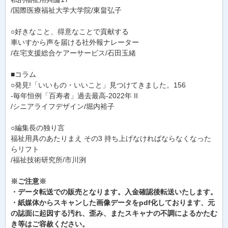
/国際医療福祉大学大学院/東畠弘子
○好きなこと、得意なことで貢献する
車いすから声を届ける社外報ナレーター
/在宅支援総合ケアーサービス/石田玉緒
■コラム
○発見!「いいもの・いいこと」見つけてきました。156
-毎年恒例「百寿者」過去最高-2022年 II
/シニアライフデザイン/堀内裕子
○編集長の独り言
福祉用具のあたりまえ その3 持ち上げなければならなくなった
らリフト
/福祉技術研究所/市川洌
※ご注意※
・データ転送での販売となります。入金確認後転送いたします。
・紙媒体からスキャンした画像データをpdf化しております、元
の誌面に起因する汚れ、歪み、またスキャナの不調によるかたむ
き等はご容赦ください。