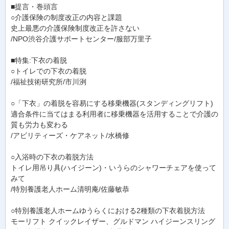
■提言・巻頭言
○介護保険の制度改正の内容と課題
史上最悪の介護保険制度改正を許さない
/NPO渋谷介護サポートセンター/服部万里子
■特集:下衣の着脱
○トイレでの下衣の着脱
/福祉技術研究所/市川洌
○「下衣」の着脱を容易にする移乗機器(スタンディングリフト)
適合条件に当てはまる利用者に移乗機器を活用することで介護の
質も労力も変わる
/アビリティーズ・ケアネット/水橋修
○入浴時の下衣の着脱方法
トイレ用吊り具(ハイジーン)・いうらのシャワーチェアを使って
みて
/特別養護老人ホーム清明庵/佐藤敏恭
○特別養護老人ホームゆうらくにおける2種類の下衣着脱方法
モーリフト クイックレイザー、グルドマン ハイジーンスリング