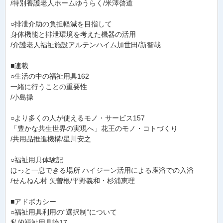
/特別養護老人ホームゆうらく/米澤啓道
○排泄介助の負担軽減を目指して
身体機能と排泄環境を考えた機器の活用
/介護老人福祉施設アルテンハイム加世田/新智哉
■連載
○生活の中の福祉用具162
一緒に行うことの重要性
/小島操
○より多くの人が使えるモノ・サービス157
「豊かな共生世界の実現へ」花王のモノ・コトづくり
/共用品推進機構/星川安之
○福祉用具体験記
ほっと一息できる場所 ハイジーン活用による座浴での入浴
/せんねん村 矢曽根/平野義和・杉浦恵理
■アドボカシー
○福祉用具利用の“選択制”について
私的福祉用具論17