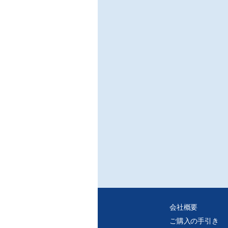
※ご
・デ
・紙
れ、
・個
タを
会社概要
ご購入の手引き