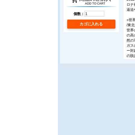
ADD TO CART
ロナ
逼迫
個数：
○世
カゴに入れる
/東
世界
の高
然の
ガス
ー対
の脱
況、
〔設
○配
/(
ナジ
プラ
とし
る影
紹介
○粉
/B
粉じ
制の