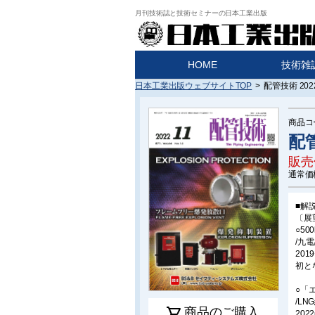
月刊技術誌と技術セミナーの日本工業出版
HOME
技術雑
日本工業出版ウェブサイトTOP
>
配管技術 202
商品コ
配管
販売
通常価
■解
〔展
○5
/九
20
初と
○「
/LN
shopping_cart
商品のご購入
20