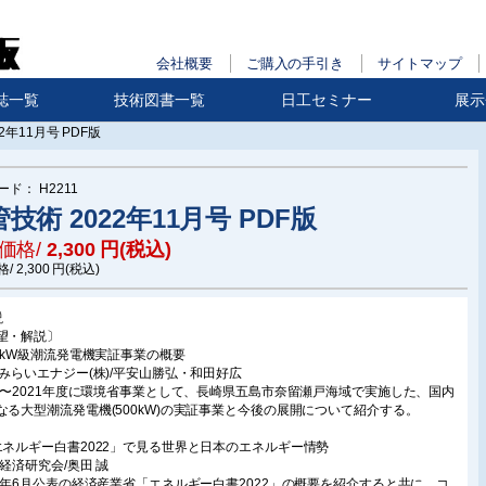
会社概要
ご購入の手引き
サイトマップ
誌一覧
技術図書一覧
日工セミナー
展示
2年11月号 PDF版
ード：
H2211
技術 2022年11月号 PDF版
価格/
2,300
円(税込)
格/
2,300
円(税込)
説
望・解説〕
00kW級潮流発電機実証事業の概要
電みらいエナジー(株)/平安山勝弘・和田好広
19〜2021年度に環境省事業として、長崎県五島市奈留瀬戸海域で実施した、国内
なる大型潮流発電機(500kW)の実証事業と今後の展開について紹介する。
エネルギー白書2022」で見る世界と日本のエネルギー情勢
G経済研究会/奥田 誠
22年6月公表の経済産業省「エネルギー白書2022」の概要を紹介すると共に、コ