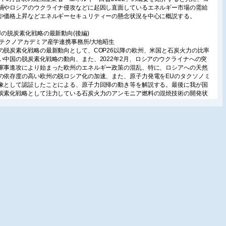
禍やロシアのウクライナ侵攻などに起因し直面しているエネルギー市場の需給
や価格上昇などエネルギーセキュリティーの懸念状況を中心に概説する。
界の脱炭素化戦略の最新動向(後編)
北テクノアカデミア産学連携事務所/大地昭生
の脱炭素化戦略の最新動向として、COP26以降の欧州、米国と石炭火力の比率
い中国の脱炭素化戦略の動向、また、2022年2月、ロシアのウクライナへの突
軍事進攻により始まった欧州のエネルギー政策の混乱、特に、ロシアへの天然
の依存度の高い欧州の脱ロシア化の加速、また、原子力発電をEUのタクソノミ
象として認証したことによる、原子力回帰の動き等を解説する。最後に我が国
炭素化戦略として注力している石炭火力のアンモニア燃料の混焼技術の開発状
また、化石燃料の脱ロシア化の動き等について解説する。
計〕
管系流体解析を用いた流量計精度評価技術適用による設計合理化
株)日立製作所/矢敷達朗・中原 崇・佐野理志・板林勇気/日立GEニュークリア・エ
ー(株)/鈴木啓嗣
ント配管系に設置される差圧式流量計を対象として、流量計精度の確保を目的
て、3次元流体解析を活用して配管内の旋回流れを可視化し、流量計精度に与え
響を評価可能な流量計精度評価技術を開発した。本稿では、開発技術の概要を
する。
じん爆発の予防と防護対策
S&Bセイフティ・システムズ(株)/那須貴司
ん爆発の最近の事故事例と、最新の爆発予防対策や防護対策および世界の法規
動向について紹介する。