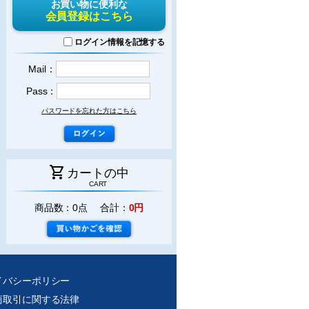
お買い物に便利な
会員登録はこちら
ログイン情報を記憶する
Mail：
Pass：
パスワードを忘れた方はこちら
shopping_cart
カートの中
CART
商品数：0点 合計：
0円
イバシーポリシー
商取引に関する法律