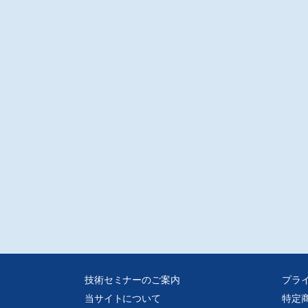
注意※
ータ転送での販売となります。入金確認後転送いたします。
媒体からスキャンした画像データをpdf化しております、元の誌面に起因する汚
歪み、またスキャナの不調によるかたむき等はご容赦ください。
人的な範囲を超える使用目的での複製、ネットワークを通じて収録されたデー
送信できる状態にすることを禁じます。
技術セミナーのご案内
プラ
当サイトについて
特定