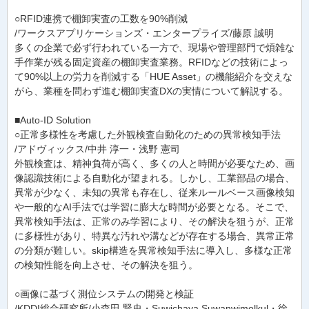
○RFID連携で棚卸実査の工数を90%削減
/ワークスアプリケーションズ・エンタープライズ/藤原 誠明
多くの企業で必ず行われている一方で、現場や管理部門で煩雑な
手作業が残る固定資産の棚卸実査業務。RFIDなどの技術によっ
て90%以上の労力を削減する「HUE Asset」の機能紹介を交えな
がら、業種を問わず進む棚卸実査DXの実情について解説する。
■Auto-ID Solution
○正常多様性を考慮した外観検査自動化のための異常検知手法
/アドヴィックス/中井 淳一・浅野 憲司
外観検査は、精神負荷が高く、多くの人と時間が必要なため、画
像認識技術による自動化が望まれる。しかし、工業部品の場合、
異常が少なく、未知の異常も存在し、従来ルールベース画像検知
や一般的なAI手法では学習に膨大な時間が必要となる。そこで、
異常検知手法は、正常のみ学習により、その解決を狙うが、正常
に多様性があり、特異な汚れや溝などが存在する場合、異常正常
の分類が難しい。skip構造を異常検知手法に導入し、多様な正常
の検知性能を向上させ、その解決を狙う。
○画像に基づく測位システムの開発と検証
/KDDI総合研究所/小森田 賢史・Suwichaya Suwanwimolkul・徐