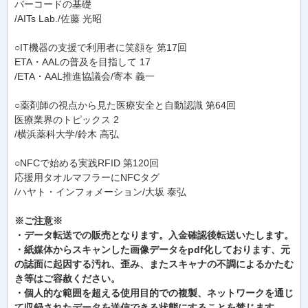
バーコードの基礎
/AITs Lab./佐藤 光昭
○IT機器の支援で利用者に笑顔を 第17回
ETA・AALの普及を目指して 17
/ETA・AAL推進協議会/寄本 義一
○薬剤師の視点から見た医療安全と自動認識 第64回
医療業界のトピックス 2
/横浜薬科大学/鈴木 高弘
○NFCで始める実践RFID 第120回
応援用タオルマフラーにNFCタグ
/ハヤト・インフォメーション/大坂 泰弘
※ご注意※
・データ転送での販売となります。入金確認後転送いたします。
・紙媒体からスキャンした画像データをpdf化しております、元
の誌面に起因する汚れ、歪み、またスキャナの不調によるかたむ
き等はご容赦ください。
・個人的な範囲を超える使用目的での複製、ネットワークを通じ
て収録されたデータを送信できる状態にすることを禁じます。