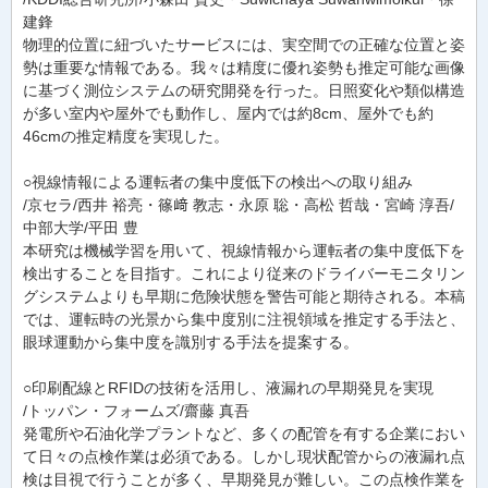
建鋒
物理的位置に紐づいたサービスには、実空間での正確な位置と姿
勢は重要な情報である。我々は精度に優れ姿勢も推定可能な画像
に基づく測位システムの研究開発を行った。日照変化や類似構造
が多い室内や屋外でも動作し、屋内では約8cm、屋外でも約
46cmの推定精度を実現した。
○視線情報による運転者の集中度低下の検出への取り組み
/京セラ/西井 裕亮・篠﨑 教志・永原 聡・高松 哲哉・宮崎 淳吾/
中部大学/平田 豊
本研究は機械学習を用いて、視線情報から運転者の集中度低下を
検出することを目指す。これにより従来のドライバーモニタリン
グシステムよりも早期に危険状態を警告可能と期待される。本稿
では、運転時の光景から集中度別に注視領域を推定する手法と、
眼球運動から集中度を識別する手法を提案する。
○印刷配線とRFIDの技術を活用し、液漏れの早期発見を実現
/トッパン・フォームズ/齋藤 真吾
発電所や石油化学プラントなど、多くの配管を有する企業におい
て日々の点検作業は必須である。しかし現状配管からの液漏れ点
検は目視で行うことが多く、早期発見が難しい。この点検作業を