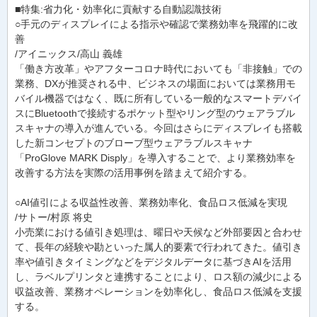
■特集:省力化・効率化に貢献する自動認識技術
○手元のディスプレイによる指示や確認で業務効率を飛躍的に改
善
/アイニックス/高山 義雄
「働き方改革」やアフターコロナ時代においても「非接触」での
業務、DXが推奨される中、ビジネスの場面においては業務用モ
バイル機器ではなく、既に所有している一般的なスマートデバイ
スにBluetoothで接続するポケット型やリング型のウェアラブル
スキャナの導入が進んでいる。今回はさらにディスプレイも搭載
した新コンセプトのブローブ型ウェアラブルスキャナ
「ProGlove MARK Disply」を導入することで、より業務効率を
改善する方法を実際の活用事例を踏まえて紹介する。
○AI値引による収益性改善、業務効率化、食品ロス低減を実現
/サトー/村原 将史
小売業における値引き処理は、曜日や天候など外部要因と合わせ
て、長年の経験や勘といった属人的要素で行われてきた。値引き
率や値引きタイミングなどをデジタルデータに基づきAIを活用
し、ラベルプリンタと連携することにより、ロス額の減少による
収益改善、業務オペレーションを効率化し、食品ロス低減を支援
する。