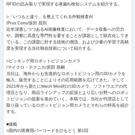
RFIDの読み取りで実現する液漏れ検知システムを紹介する。
○「いつもと違う」を教えてくれる外観検査AI
/Pros Cons/坂田 昌則
近年浸透しつつあるAI画像検査において、データ収集への労力
や、調整に高度な専門性を要することが課題として顕在化してき
ている。この課題に対する技術の潮流、および少量の学習で高精
度を実現する当社独自技術について紹介する。
○ピッキング用ロボットビジョンカメラ
/マイクロ・テクニカ/原田 恭嗣
当社は、海外からも先進的なロボットビジョン用の3Dカメラを
輸入、販売することによりその応用範囲を広げてきた。そして
2021年から新たにMech-Mind社の3Dカメラ、ソフトウエアの代
理店となり、商品ラインアップの拡張とより広い分野へのロボッ
トビジョンの提案を進めていく。本稿では、当社が代理店として
取り扱っているロボットビジョン用カメラとそれらの特長を紹介
する。
■連載
○国内の医療用バーコードをひもとく 第1回