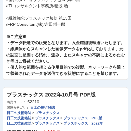
/ITIコンサルタント事務所/猪股 勲
○繊維強化プラスチック短信 第13回
/FRP Consultant(株)/吉田州一郎
※ご注意※
・データ転送での販売となります。入金確認後転送いたします。
・紙媒体からスキャンした画像データをpdf化しております、元
の誌面に起因する汚れ、歪み、またスキャナの不調によるかたむ
き等はご容赦ください。
・個人的な範囲を超える使用目的での複製、ネットワークを通じ
て収録されたデータを送信できる状態にすることを禁じます。
プラスチックス 2022年10月号 PDF版
S2210
商品コード：
日工の技術雑誌
関連カテゴリ：
日工の技術雑誌
>
プラスチックス
日工の技術雑誌
>
プラスチックス
>
プラスチックス PDF版
日工の技術雑誌
>
プラスチックス
>
プラスチックス 2022年