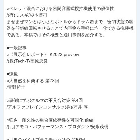
○ペレット混合における密閉容器式撹拌機使用の優位性
/(有)ミスギ/杉本博司
まぜまぜマンとは小さなボトルからドラム缶まで、密閉状態の容
器を傾斜縦回転させることで内容物を手軽に均一化できる撹拌機
である。本稿ではその概要と適用事例を紹介する。
■一般記事
○〈展示会レポート〉 K2022 preview
/(株)Tech-T/高原忠良
■連載
○大自然を科楽する 第78回
/青野哲士
○事例に学ぶクルマの不具合対策 第4回
/アルファブレインコンサルツ(株)/坪井 淳
○強さ・耐久性の重合度依存性を可視化 前編
/(元)アモコ・パフォーマンス・プロダクツ/安永茂樹
○世界のバイオプラスチックは今 第56回