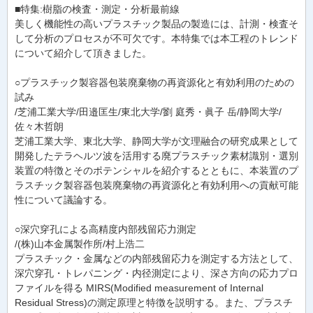
■特集:樹脂の検査・測定・分析最前線
美しく機能性の高いプラスチック製品の製造には、計測・検査そ
して分析のプロセスが不可欠です。本特集では本工程のトレンド
について紹介して頂きました。
○プラスチック製容器包装廃棄物の再資源化と有効利用のための
試み
/芝浦工業大学/田邉匡生/東北大学/劉 庭秀・眞子 岳/静岡大学/
佐々木哲朗
芝浦工業大学、東北大学、静岡大学が文理融合の研究成果として
開発したテラヘルツ波を活用する廃プラスチック素材識別・選別
装置の特徴とそのポテンシャルを紹介するとともに、本装置のプ
ラスチック製容器包装廃棄物の再資源化と有効利用への貢献可能
性について議論する。
○深穴穿孔による高精度内部残留応力測定
/(株)山本金属製作所/村上浩二
プラスチック・金属などの内部残留応力を測定する方法として、
深穴穿孔・トレパニング・内径測定により、深さ方向の応力プロ
ファイルを得る MIRS(Modified measurement of Internal
Residual Stress)の測定原理と特徴を説明する。また、プラスチ