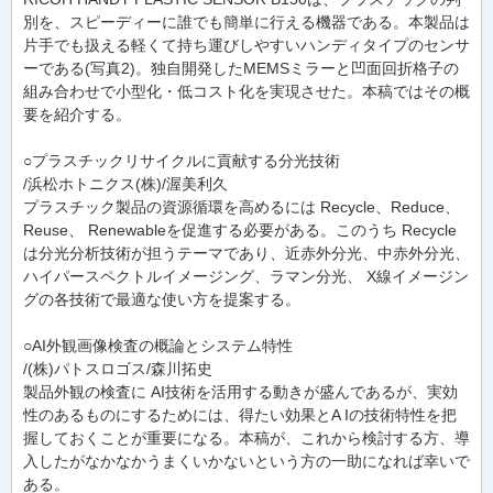
別を、スピーディーに誰でも簡単に行える機器である。本製品は
片手でも扱える軽くて持ち運びしやすいハンディタイプのセンサ
ーである(写真2)。独自開発したMEMSミラーと凹面回折格子の
組み合わせで小型化・低コスト化を実現させた。本稿ではその概
要を紹介する。
○プラスチックリサイクルに貢献する分光技術
/浜松ホトニクス(株)/渥美利久
プラスチック製品の資源循環を高めるには Recycle、Reduce、
Reuse、 Renewableを促進する必要がある。このうち Recycle
は分光分析技術が担うテーマであり、近赤外分光、中赤外分光、
ハイパースペクトルイメージング、ラマン分光、 X線イメージン
グの各技術で最適な使い方を提案する。
○AI外観画像検査の概論とシステム特性
/(株)パトスロゴス/森川拓史
製品外観の検査に AI技術を活用する動きが盛んであるが、実効
性のあるものにするためには、得たい効果とA Iの技術特性を把
握しておくことが重要になる。本稿が、これから検討する方、導
入したがなかなかうまくいかないという方の一助になれば幸いで
ある。