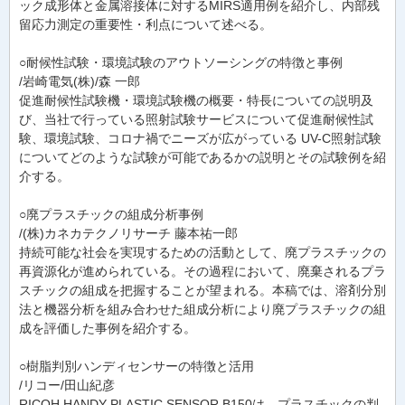
ック成形体と金属溶接体に対するMIRS適用例を紹介し、内部残
留応力測定の重要性・利点について述べる。
○耐候性試験・環境試験のアウトソーシングの特徴と事例
/岩崎電気(株)/森 一郎
促進耐候性試験機・環境試験機の概要・特長についての説明及
び、当社で行っている照射試験サービスについて促進耐候性試
験、環境試験、コロナ禍でニーズが広がっている UV-C照射試験
についてどのような試験が可能であるかの説明とその試験例を紹
介する。
○廃プラスチックの組成分析事例
/(株)カネカテクノリサーチ 藤本祐一郎
持続可能な社会を実現するための活動として、廃プラスチックの
再資源化が進められている。その過程において、廃棄されるプラ
スチックの組成を把握することが望まれる。本稿では、溶剤分別
法と機器分析を組み合わせた組成分析により廃プラスチックの組
成を評価した事例を紹介する。
○樹脂判別ハンディセンサーの特徴と活用
/リコー/田山紀彦
RICOH HANDY PLASTIC SENSOR B150は、プラスチックの判