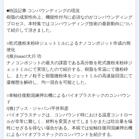
■特設記事:コンパウンディングの現況
樹脂の成形性向上、機能性付与に必須なのがコンパウンディング
プロセス。本特集ではコンパウンディング技術の最新動向につい
て紹介して頂きました。
○乾式微粉末粉砕ジェットミルによるナノコンポジット作成の簡
便化
/(株)Isaac/大川 功
ナノコンポジットの最大の課題である高分散を乾式微粉末粉砕ジ
ェットミルにて実現したので紹介する。樹脂を常温にて微粉砕
し、またナノ粒子と樹脂微粉体をジェットミルの高速旋回流にて
凝種態を解砕し、均一混合を可能とした。
○単軸往復動混練押出機によるバイオプラスチックのコンパウン
ド
/(株)ブッス・ジャパン/平井和彦
バイオプラスチックは、コンパウンド時における温度コントロー
ルが非常に難しく、材料を変質させてしまうかまたは吐出量を犠
牲にせざるを得ない場合がある。本稿では短軸往復同混練押出機
によるバイオプラスチックのコンパウンドを紹介する。