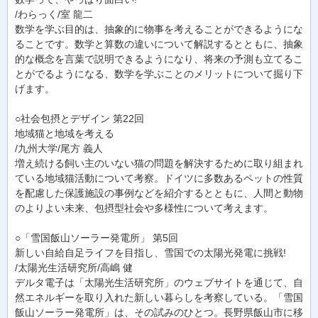
/わらっく/室 龍二
数学を学ぶ目的は、抽象的に物事を考えることができるようにな
ることです。数学と算数の違いについて解説するとともに、抽象
的な概念を言葉で説明できるようになり、将来の予測も立てるこ
とがでるようになる、数学を学ぶことのメリットについて掘り下
げます。
○社会包摂とデザイン 第22回
地域猫と地域を考える
/九州大学/尾方 義人
増え続ける飼い主のいない猫の問題を解決するために取り組まれ
ている地域猫活動について考察。ドイツに多数あるペットの性質
を配慮した保護施設の事例などを紹介するとともに、人間と動物
のよりよい未来、包摂型社会や多様性について考えます。
○「雪国飯山ソーラー発電所」 第5回
新しい自給自足ライフを目指し、雪国での太陽光発電に挑戦!
/太陽光生活研究所/高嶋 健
デルタ電子は「太陽光生活研究所」のウェブサイトを通じて、自
然エネルギーを取り入れた新しい暮らしを考察している。「雪国
飯山ソーラー発電所」は、その試みのひとつ。長野県飯山市に移