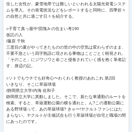
住した女性が、豪雪地帯では難しいといわれる太陽光発電システ
ムを導入。その発電状況などをレポートすると同時に、四季折々
の自然と共に過ごす日々を紹介する。
○子育て真っ最中!団塊Jr.の住まい考190
仮託の人
/藤原 千秋
三度目の夏がやってきたものの世の中の空気は変わらずのまま、
不要不急という四字熟語に現される事物はことごとく軽視され、
「そのこと」にジワジワと命ごと侵食されていく感を抱く筆者記
す、身辺の記。
○ソトでもウチでも好奇心〜わくわく教授のあれこれ 第2回
いきなり、そこに草薙球場
/静岡県立大学/内海 佐和子
静岡県立大学に異動しました。そこで、新たな車通勤のルートを
検索。すると、草薙運動公園の横を通れと。ん?この運動公園に
ある野球場って、あの草薙球場? きゃー!ヤクルトファンにはた
まらない。ヤクルトが主催試合も行う草薙球場が自宅と職場の間
にあったのです。