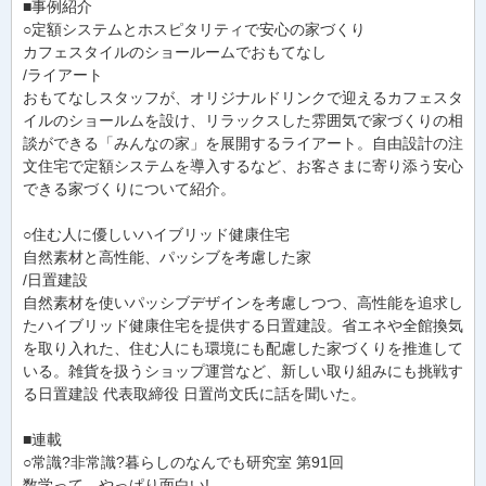
■事例紹介
○定額システムとホスピタリティで安心の家づくり
カフェスタイルのショールームでおもてなし
/ライアート
おもてなしスタッフが、オリジナルドリンクで迎えるカフェスタ
イルのショールムを設け、リラックスした雰囲気で家づくりの相
談ができる「みんなの家」を展開するライアート。自由設計の注
文住宅で定額システムを導入するなど、お客さまに寄り添う安心
できる家づくりについて紹介。
○住む人に優しいハイブリッド健康住宅
自然素材と高性能、パッシブを考慮した家
/日置建設
自然素材を使いパッシブデザインを考慮しつつ、高性能を追求し
たハイブリッド健康住宅を提供する日置建設。省エネや全館換気
を取り入れた、住む人にも環境にも配慮した家づくりを推進して
いる。雑貨を扱うショップ運営など、新しい取り組みにも挑戦す
る日置建設 代表取締役 日置尚文氏に話を聞いた。
■連載
○常識?非常識?暮らしのなんでも研究室 第91回
数学って、やっぱり面白い!