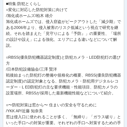
■特集:防犯とくらし
○変化に対応した防犯対策に向けて
/旭化成ホームズ/柏木 雄介
旭化成ホームズでは、侵入窃盗がピークアウトした「減少期」で
ある2006年より、侵入被害のリスク低減という視点で研究を継
続。それを踏まえた「見守りによる『予防』」の重要性、「場所
の設計や設え」による強化、エリアによる違いなどについて解
説。
○RBSS(優良防犯機器認定制度)と防犯カメラ・LED防犯灯の選び
方
/日本防犯設備協会/三澤 賢洋
戦後始まった防犯灯の整備や規格化の概要、RBSS(優良防犯機器
認定制度)の認定対象となる、防犯カメラ・防犯用デジタルレコ
ーダー・L ED防犯灯の主な要求機能・性能項目、防犯カメラの
設置場所、RBSSが採用した最新機能性能などについて紹介。
○〜防犯対策は窓から〜 住まいの安全を守るために
/YKK AP/近藤 知奈美
窓は侵入口に使われることが多く、「無締り」「ガラス破り」と
いった手口への対策が重要。それぞれの手口へ対策するための手