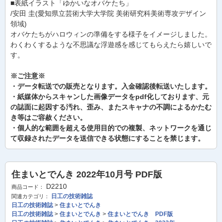
■表紙イラスト「ゆかいなオバケたち」
/安田 圭(愛知県立芸術大学大学院 美術研究科美術専攻デザイン
領域)
オバケたちがハロウィンの準備をする様子をイメージしました。
わくわくするような不思議な浮遊感を感じてもらえたら嬉しいで
す。
※ご注意※
・データ転送での販売となります。入金確認後転送いたします。
・紙媒体からスキャンした画像データをpdf化しております、元
の誌面に起因する汚れ、歪み、またスキャナの不調によるかたむ
き等はご容赦ください。
・個人的な範囲を超える使用目的での複製、ネットワークを通じ
て収録されたデータを送信できる状態にすることを禁じます。
住まいとでんき 2022年10月号 PDF版
D2210
商品コード：
日工の技術雑誌
関連カテゴリ：
日工の技術雑誌
>
住まいとでんき
日工の技術雑誌
>
住まいとでんき
>
住まいとでんき PDF版