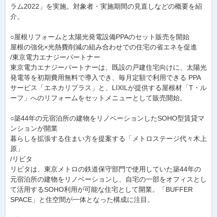
ラム2022」を実施。対象者・実施期間の見直しなどの概要を紹
介。
○屋根リフォームと太陽光発電設備PPAのセット販売を開始
屋根の強化×光熱費削減の組み合わせでの住宅の省エネを促進
/東京電力エナジーパートナー
東京電力エナジーパートナーは、既設の戸建住宅向けに、太陽光
発電等を初期費用無料で導入でき、毎月定額で利用できる PPA
サービス「エネカリプラス」と、LIXILが提供する屋根材「T・ル
ーフ」へのリフォームをセットメニューとして販売開始。
○築44年の元宿泊所の建物をリノベーションしたSOHO型賃貸マ
ンションが開業
暮らしを拡張する住まい方を提案する「メトロステージ代々木上
原」
/リビタ
リビタは、東京メトロの鉄道保守部門で使用していた築44年の
元宿泊所の建物をリノベーションし、自宅の一部をオフィスとし
て活用するSOHO利用が可能な住宅として開業。「BUFFER
SPACE」と住空間が一体となった構成に注目。