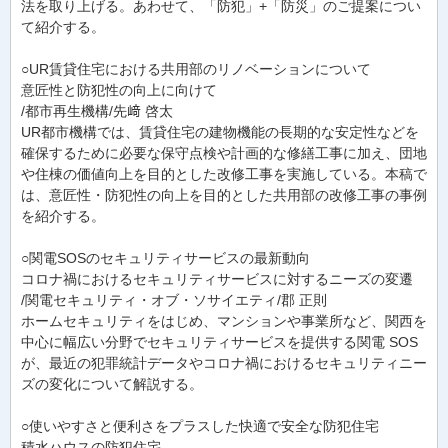
法を取り上げる。あわせて、「防犯」+「防災」のご提案につい
て紹介する。
○UR賃貸住宅における共用部のリノベーションについて
意匠性と防犯性の向上に向けて
/都市再生機構/先﨑 啓太
UR都市機構では、賃貸住宅の建物機能の長期的な安定性などを
確保するために必要な保守点検や計画的な修繕工事に加え、団地
や住棟の価値向上を目的とした改修工事を実施している。本稿で
は、意匠性・防犯性の向上を目的とした共用部の改修工事の事例
を紹介する。
○関電SOSのセキュリティサービスの最新動向
コロナ禍におけるセキュリティサービスに対するニーズの変遷
/関電セキュリティ・オブ・ソサイエティ/郡 正則
ホームセキュリティをはじめ、マンションや事業所など、関西を
中心に幅広い分野でセキュリティサービスを提供する関電 SOS
が、最近の犯罪統計データやコロナ禍におけるセキュリティニー
ズの変化について解説する。
○使いやすさと便利さをプラスした快適で安全な防犯住宅
積水ハウスの防犯住宅