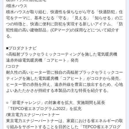
/積水ハウス
積水ハウスが取り組む、快適性を保ちながら守る「快適防犯」住
宅をテーマに、基本となる「守る」「見える」「知らせる」の三
つの特徴と、快適に便利に防犯を実現する新しいアイテム、「防
犯性能の高い建物部品」(CPマーク)の採用などについて紹介す
る。
■プロダクトナビ
○高輻射ブラックセラミックコーティングを施した電気暖房機
遠赤外線電気暖房機「コアヒート」発売
/コロナ
耐久性の高いヒーター管に独自の高輻射ブラックセラミックコー
ティングを施した電気暖房機「コアヒート」がコロナから発売。
ヒーター管の赤熱を抑え、遠赤外線を豊富に放出するため、心地
よいあたたかさが持続する本製品の主な特長を紹介する。
○「節電チャレンジ」の対象者を拡大、実施期間も延長
「TEPCO省エネプログラム2022」を拡充
/東京電力エナジーパートナー
東京電力エナジーパートナーは、家庭における省エネルギーの取
り組みをサポートすることを目的とした「TEPCO省エネプログ