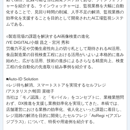
ャーを紹介する。ラインウォッチャーは、監視業務を大幅に自動
化することで、見回り時間の削減、人手不足の解消、監視業務の
効率化を支援することを目的として開発されたAI工場監視システ
ムである。
○製造現場の課題を解決するAI画像検査の進化
/YE DIGITAL/小畑 昌之・宮河 秀和
労働力不足や労働生産性向上の切り札として期待されるAI活用。
食品製造業の目視検査工程における活用がいよいよ本格的に進み
始めた。広がる活用、技術の進歩によるさらなる精度向上、検査
工程の全自動化の先進取り組み事例を紹介する。
■Auto-ID Solution
○レジ待ち解消。スマートストアを実現するセルフレジ
/アスタリスク/蛭田 菜穂子
当社は「モノ認識」と「モバイル」をコンセプトに、業種業態問
わず、DX推進を支援し業務効率化を実現してきた。本稿では、
店舗運営における業務の効率化、省人化といった課題に着目し、
レジ混雑の解消を目的に開発したセルフレジ「AsRegi +(アズレ
ジプラス)」について、特長や用途例を紹介する。