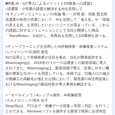
■特集:AI・IoT導入によるメリットとDX推進への課題2
○流通業・小売業の課題を解決するAIを目指して
/キヤノンITソリューションズ/布施 竜一・片岡 新・田路 賢太郎
流通業や卸売小売業において、AIを活用して「省人化」や「現場
の見える化」を実現したいというニーズが高まっている。これら
の課題に対するソリューションとして当社が開発した商品
「StoreMotion」を紹介し、本商品を活用したDX事例を述べる。
○ディープラーニングを活用したAI外観検査・画像検査システム
/シーイーシー/久保田 進也
AIの活用として外観検査が注目を集め、当社が開発提供する
WiseImagingは、2016年のリリース以降多くの製造現場に導入
されてきた。WiseImagingは、製造現場で導入・定着しやすい機
能や豊富なサポートを用意している。本稿では、労働人口の減少
や熟練工の高齢化が進むわが国において、製造業のAI活用促進に
おけるWiseImagingの製品特長や導入事例を解説する。
○「オールインワン&シンプル操作」AI画像処理
/スカイロジック/澤木 佳子
DeepSkyは、PC1台で「画像データ収集→学習→判定」を行うこ
とができる。Windowsソフトを操作する要領で簡単に合否判定