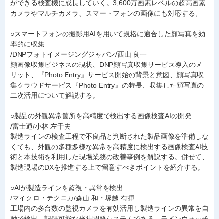
ができる検査機に成長していく。3,600万画素レベルの超高画素
カメラやマルチカメラ、スマートフォンの画像にも対応する。
○スマートフォンの撮影用AIを用いて規格に適合した顔写真を効
率的に収集
/DNPフォトイメージングジャパン/西山 良一
顔画像収集ビジネスの現状、DNP顔写真収集サービス導入のメ
リット、『Photo Entry』サービス開始の背景と意図、顔写真収
集クラウドサービス『Photo Entry』の特長、収集した顔写真の
二次活用について解説する。
○製品の外観異常箇所を高精度で検出する画像検査AIの開発
/富士通/小林 左千夫
製造ラインの検査工程で不良品と判断された製品画像を準備しな
くても、外観の多種多様な異常を高精度に検出する画像検査AI技
術と本技術を利用した現場業務の改善事例を解説する。併せて、
製造現場のDXを推進する上で留意すべきポイントを紹介する。
○AIが製造ラインを監視・異常を検出
/マイクロ・テクニカ/森山 和・塚越 有揮
工場内の多台数の監視カメラを有効活用し製造ラインの異常を自
動で検出、記録可能な当社開発システムである、ラインウォッチ