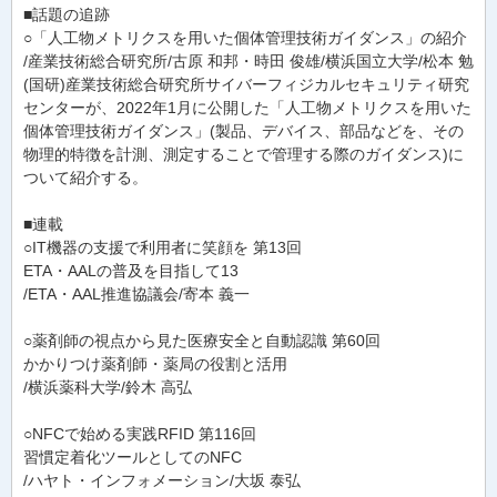
■話題の追跡
○「人工物メトリクスを用いた個体管理技術ガイダンス」の紹介
/産業技術総合研究所/古原 和邦・時田 俊雄/横浜国立大学/松本 勉
(国研)産業技術総合研究所サイバーフィジカルセキュリティ研究
センターが、2022年1月に公開した「人工物メトリクスを用いた
個体管理技術ガイダンス」(製品、デバイス、部品などを、その
物理的特徴を計測、測定することで管理する際のガイダンス)に
ついて紹介する。
■連載
○IT機器の支援で利用者に笑顔を 第13回
ETA・AALの普及を目指して13
/ETA・AAL推進協議会/寄本 義一
○薬剤師の視点から見た医療安全と自動認識 第60回
かかりつけ薬剤師・薬局の役割と活用
/横浜薬科大学/鈴木 高弘
○NFCで始める実践RFID 第116回
習慣定着化ツールとしてのNFC
/ハヤト・インフォメーション/大坂 泰弘