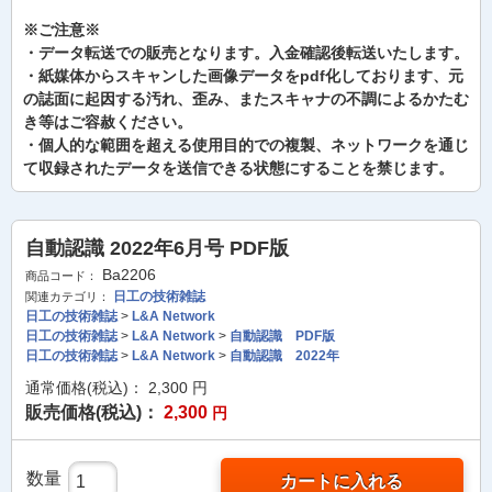
※ご注意※
・データ転送での販売となります。入金確認後転送いたします。
・紙媒体からスキャンした画像データをpdf化しております、元
の誌面に起因する汚れ、歪み、またスキャナの不調によるかたむ
き等はご容赦ください。
・個人的な範囲を超える使用目的での複製、ネットワークを通じ
て収録されたデータを送信できる状態にすることを禁じます。
自動認識 2022年6月号 PDF版
Ba2206
商品コード：
日工の技術雑誌
関連カテゴリ：
日工の技術雑誌
>
L&A Network
日工の技術雑誌
>
L&A Network
>
自動認識 PDF版
日工の技術雑誌
>
L&A Network
>
自動認識 2022年
通常価格(税込)：
2,300
円
販売価格(税込)：
2,300
円
数量
カートに入れる