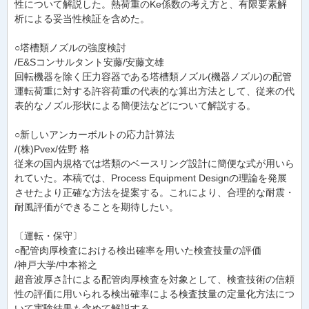
性について解説した。熱荷重のKe係数の考え方と、有限要素解
析による妥当性検証を含めた。
○塔槽類ノズルの強度検討
/E&Sコンサルタント安藤/安藤文雄
回転機器を除く圧力容器である塔槽類ノズル(機器ノズル)の配管
運転荷重に対する許容荷重の代表的な算出方法として、従来の代
表的なノズル形状による簡便法などについて解説する。
○新しいアンカーボルトの応力計算法
/(株)Pvex/佐野 格
従来の国内規格では塔類のベースリング設計に簡便な式が用いら
れていた。本稿では、Process Equipment Designの理論を発展
させたより正確な方法を提案する。これにより、合理的な耐震・
耐風評価ができることを期待したい。
〔運転・保守〕
○配管肉厚検査における検出確率を用いた検査技量の評価
/神戸大学/中本裕之
超音波厚さ計による配管肉厚検査を対象として、検査技術の信頼
性の評価に用いられる検出確率による検査技量の定量化方法につ
いて実験結果も含めて解説する。