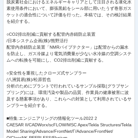
脱炭素社会におけるエネルギーキャリアとして注目される液化水
素使用条件において、膨張黒鉛をシール部に用いたうず巻形ガス
ケットの適合性について評価を行った。本稿では、その検討結果
を紹介する。
○CO2排出削減に貢献する配管内赤錆防止装置
/日本システム企画(株)/熊野活行
配管内赤錆防止装置「NMRパイプテクター」は配管からの漏水
を防止し、ガス冷媒より電気消費量が少ない水冷媒の空調システ
ムへの転換を可能にし、CO2排出削減に貢献する。
○安全性を重視したクローズ式サンプラー
/八洲貿易(株)/松原哲也
分析のためにプラントで行われているサンプル採取(グラブサン
プリング)には、環境汚染や製品の品質、作業員の健康被害に波
及する懸案事項があり、これらへの対策として利用されているサ
ンプラーを紹介する。
■特集:エンジニアリングの情報化ツール2022 2
CAESAR II/CADWorx/scFLOW/MSC Apex/Tekla Structures/Tekla
Model Sharing/Advance/FrontNet/Γ/Advance/FrontNet/
Ω/ClassNK-PEERLESS/Elysium