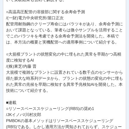
○高温高圧配管の溶接部に関する余寿命予測
/(一財)電力中央研究所/屋口正次
配管用耐熱鋼のクリープ寿命にはバラツキがあり、余寿命予測に
おいて課題となっている。筆者らは微小サンプルを活用すること
でこのバラツキを考慮できる余寿命予測法を開発した。本稿で
は、本方法の概要と実機配管への適用事例について紹介する。
○大規模プラントの状態変化の中に埋もれた異常を早期かつ高精
度に検知するAI
/(株)東芝/内藤 晋
大規模で複雑なプラントに設置されている数千点のセンサーから
得た膨大な時系列データから、プラントの状態の変化の中に埋も
れた異常の兆候を早期に検知する異常予兆検知AIを開発した。本
技術について紹介する。
■連載
○リソースベーススケジューリング(RBS)の奨め1
/JKイノバ/川村次郎
PMBOKの基本メソッドはリソースベーススケジューリング
(RBS)である。しかし適用方法が周知されておらず、スケジュー