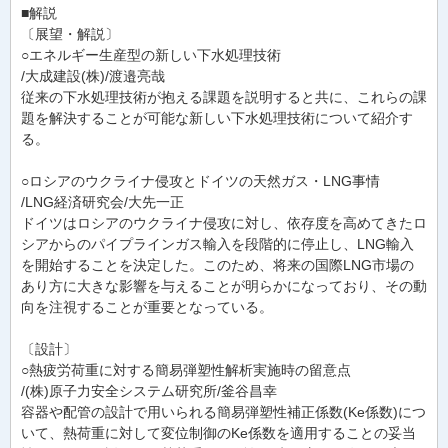
■解説
〔展望・解説〕
○エネルギー生産型の新しい下水処理技術
/大成建設(株)/渡邉亮哉
従来の下水処理技術が抱える課題を説明すると共に、これらの課
題を解決することが可能な新しい下水処理技術について紹介す
る。
○ロシアのウクライナ侵攻とドイツの天然ガス・LNG事情
/LNG経済研究会/大先一正
ドイツはロシアのウクライナ侵攻に対し、依存度を高めてきたロ
シアからのパイプラインガス輸入を段階的に停止し、LNG輸入
を開始することを決定した。このため、将来の国際LNG市場の
あり方に大きな影響を与えることが明らかになっており、その動
向を注視することが重要となっている。
〔設計〕
○熱疲労荷重に対する簡易弾塑性解析実施時の留意点
/(株)原子力安全システム研究所/釜谷昌幸
容器や配管の設計で用いられる簡易弾塑性補正係数(Ke係数)につ
いて、熱荷重に対して変位制御のKe係数を適用することの妥当