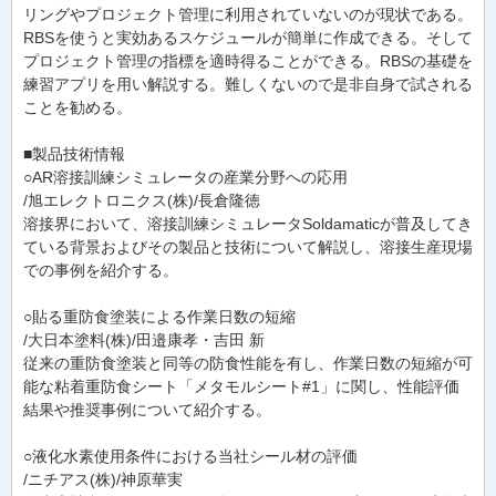
リングやプロジェクト管理に利用されていないのが現状である。
RBSを使うと実効あるスケジュールが簡単に作成できる。そして
プロジェクト管理の指標を適時得ることができる。RBSの基礎を
練習アプリを用い解説する。難しくないので是非自身で試される
ことを勧める。
■製品技術情報
○AR溶接訓練シミュレータの産業分野への応用
/旭エレクトロニクス(株)/長倉隆徳
溶接界において、溶接訓練シミュレータSoldamaticが普及してき
ている背景およびその製品と技術について解説し、溶接生産現場
での事例を紹介する。
○貼る重防食塗装による作業日数の短縮
/大日本塗料(株)/田邉康孝・吉田 新
従来の重防食塗装と同等の防食性能を有し、作業日数の短縮が可
能な粘着重防食シート「メタモルシート#1」に関し、性能評価
結果や推奨事例について紹介する。
○液化水素使用条件における当社シール材の評価
/ニチアス(株)/神原華実