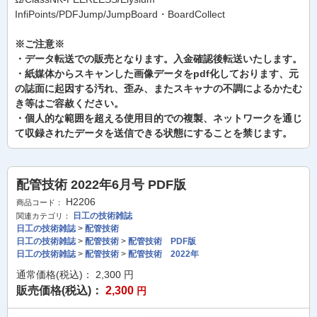
InfiPoints/PDFJump/JumpBoard・BoardCollect
※ご注意※
・データ転送での販売となります。入金確認後転送いたします。
・紙媒体からスキャンした画像データをpdf化しております、元
の誌面に起因する汚れ、歪み、またスキャナの不調によるかたむ
き等はご容赦ください。
・個人的な範囲を超える使用目的での複製、ネットワークを通じ
て収録されたデータを送信できる状態にすることを禁じます。
配管技術 2022年6月号 PDF版
H2206
商品コード：
日工の技術雑誌
関連カテゴリ：
日工の技術雑誌
>
配管技術
日工の技術雑誌
>
配管技術
>
配管技術 PDF版
日工の技術雑誌
>
配管技術
>
配管技術 2022年
通常価格(税込)：
2,300
円
販売価格(税込)：
2,300
円