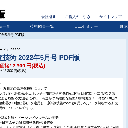
会社概要
ご購入の手引き
サイトマップ
誌一覧
技術図書一覧
日工セミナー
展示
2年5月号 PDF版
ード：
P2205
技術 2022年5月号 PDF版
価格/
2,300
円(税込)
格/
2,300
円(税込)
説
線応力測定の高速化技術について
沢大学/佐々木敏彦/高エネルギー加速器研究機構/西村龍太郎/(株)不二越/乾 典規
による残留応力測定に対し、高速かつ高性能な新型X線検出器「一体型SOIピク
検出器(SOI検出器)」を適用し、新X線技術cosα法を用いてデータ解析する新技
現状について紹介する。
合型放射線イメージングシステムの開発
国研)日本原子力研究開発機構/佐藤優樹
第一原子力発電所サイト内に飛散・沈着した放射性物質の分布を3次元的に可視