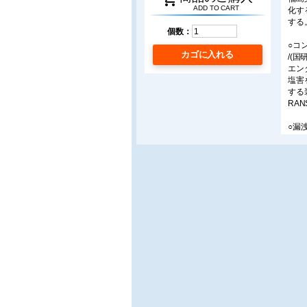
ADD TO CART
化す
する
個数：
○コ
カゴに入れる
/(
エン
塩害
する
RA
○漏
/鳥
石油
発生
試験
○屋
/危
令和
つい
○A
/九州
水力
テラ
精度