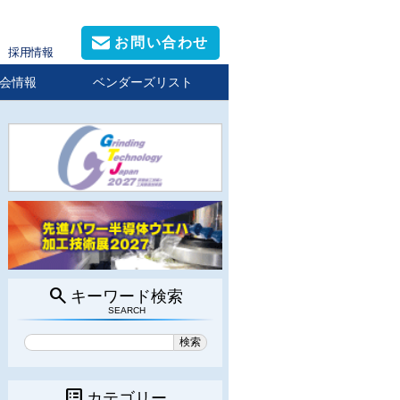
お問い合わせ
採用情報
会情報
ベンダーズリスト
search
キーワード検索
SEARCH
list_alt
カテゴリー