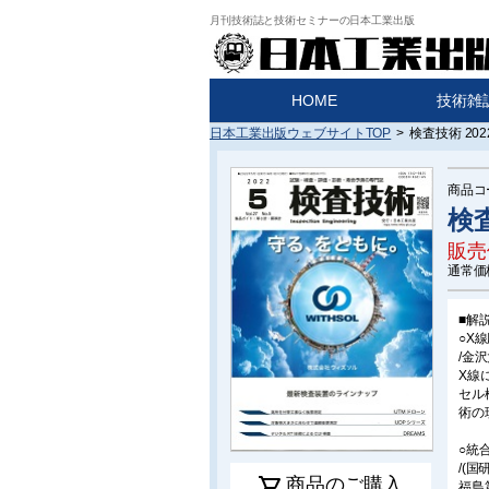
月刊技術誌と技術セミナーの日本工業出版
HOME
技術雑
日本工業出版ウェブサイトTOP
>
検査技術 202
商品コ
検査
販売
通常価
■解
○X
/金
X線
セル
術の
○統
/(
shopping_cart
商品のご購入
福島