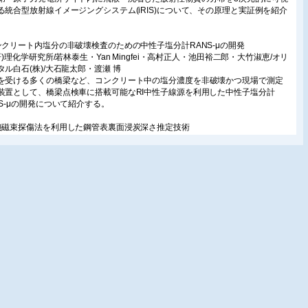
る統合型放射線イメージングシステム(iRIS)について、その原理と実証例を紹介
。
ンクリート内塩分の非破壊検査のための中性子塩分計RANS-μの開発
国研)理化学研究所/若林泰生・Yan Mingfei・高村正人・池田裕二郎・大竹淑恵/オリ
タル白石(株)/大石龍太郎・渡瀬 博
を受ける多くの橋梁など、コンクリート中の塩分濃度を非破壊かつ現場で測定
装置として、橋梁点検車に搭載可能なRI中性子線源を利用した中性子塩分計
NS-μの開発について紹介する。
洩磁束探傷法を利用した鋼管表裏面浸炭深さ推定技術
羽商船高等専門学校/吉岡宰次郎/大分大学/後藤雄治
精製プラントの加熱炉鋼管では長年の経年劣化によって、鋼管肉厚部に浸炭が
する。本研究ではこの浸炭深さ(肉厚表と内側の2種類)を推定する漏洩磁束探傷
法を提案し、検証実験、推定精度についての検討を行った。
外貯蔵タンクの浮き屋根の点検について
険物保安技術協会/宮内 孝
2年に取りまとめられた「浮き屋根の事故防止に関するガイドライン」の概要に
て解説し、浮き屋根の点検にあたって留意すべきポイントについて紹介する。
Iによる導水路覆工コンクリートの背面空洞分析支援システムの開発
電力(株)/池田博嗣
発電所導水路の覆工コンクリートの背面空洞調査において、判定精度の高いベ
ン技術者の分析ノウハウを整理し、AI化による空洞判定支援システム(空洞判定
は85%以上)を開発した事例を紹介する。