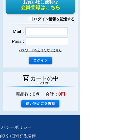
お買い物に便利な
会員登録はこちら
ログイン情報を記憶する
Mail：
Pass：
パスワードを忘れた方はこちら
shopping_cart
カートの中
CART
商品数：0点 合計：
0円
イバシーポリシー
商取引に関する法律