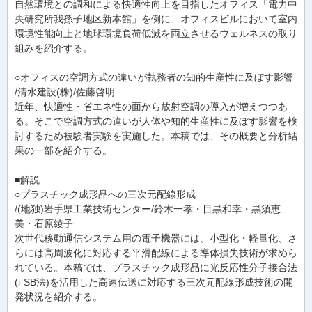
自然環境との調和による快適性向上を目指したオフィス「電力中
央研究所我孫子地区新本館」を例に、オフィスビルにおいて室内
環境性能向上と地球環境負荷低減を両立させるウェルネスの取り
組みを紹介する。
○オフィスの空調方式の違いが執務者の知的生産性に及ぼす影響
/清水建設(株)/佐藤啓明
近年、快適性・省エネ性の面から放射空調の導入が増えつつあ
る。そこで空調方式の違いが人体や知的生産性に及ぼす影響を検
討するため被験者実験を実施した。本稿では、その概要と分析結
果の一部を紹介する。
■解説
○プラスチック成形品への三次元配線形成
/(地独)岩手県工業技術センター/鈴木一孝・目黒和幸・黒須恵
美・石原綾子
次世代移動通信システム用の電子機器には、小型化・軽量化、さ
らには高周波化に対応する平滑配線による導体損失技術が求めら
れている。本稿では、プラスチック成形品に光反応性分子接合法
(i-SB法)を活用した高速伝送に対応する三次元配線形成技術の開
発状況を紹介する。