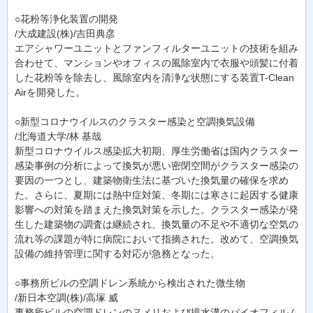
○花粉等浄化装置の開発
/大成建設(株)/吉田典彦
エアシャワーユニットとファンフィルターユニットの技術を組み
合わせて、マンションやオフィスの風除室内で衣服や頭髪に付着
した花粉等を除去し、風除室内を清浄な状態にする装置T-Clean
Airを開発した。
○新型コロナウイルスのクラスター感染と空調換気設備
/北海道大学/林 基哉
新型コロナウイルス感染拡大初期、厚生労働省は国内クラスター
感染事例の分析によって換気が悪い密閉空間がクラスター感染の
要因の一つとし、建築物衛生法に基づいた換気量の確保を求め
た。さらに、夏期には熱中症対策、冬期には寒さに起因する健康
影響への対策を踏まえた換気対策を示した。クラスター感染が発
生した建築物の調査は継続され、換気量の不足や不適切な空気の
流れ等の課題が特に病院において指摘された。改めて、空調換気
設備の維持管理に関する対応が急務となった。
○事務所ビルの空調ドレン系統から検出された微生物
/新日本空調(株)/高塚 威
事務所ビルの空調ドレンのヌメリおよび排水溝のバイオフィルム