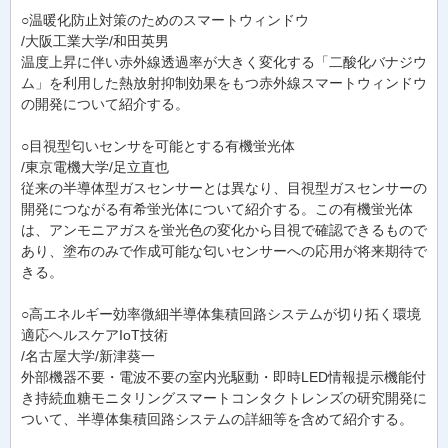
○温暖化防止対策のためのスマートウィンドウ
/大阪工業大学/和田英男
温度上昇に伴い赤外線透過率が大きく変化する「二酸化バナジウ
ム」を利用した熱放射抑制効果をもつ赤外線スマートウィンドウ
の開発について紹介する。
○目視型匂いセンサを可能とする有機蛍光体
/東京電機大学/足立直也
従来の半導体型ガスセンサーとは異なり、目視型ガスセンサーの
開発につながる有希蛍光体について紹介する。この有機蛍光体
は、アンモニアガスを蛍光色の変化から目視で確認できるもので
あり、塗布のみで作成可能な匂いセンサーへの応用が将来期待で
きる。
○高エネルギー効率微細半導体集積回路システムが切り拓く環境
適応ヘルスケアIoT技術
/名古屋大学/新津葵一
外部機器不要・電波不要の室内光駆動・即時LED情報提示機能付
き持続血糖モニタリングスマートコンタクトレンズの研究開発に
ついて、半導体集積回路システムの詳細等を含めて紹介する。