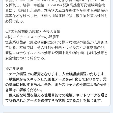
を採取し、培養・単離後、16SrDNA配列高感度可変領域同定検
査により評価した結果、粘液状のムコ多糖体を産生する緑膿菌や
真菌などを検出した。冬季の加湿運転では、微生物対策の検討も
必要である。
○塩素系殺菌剤の現状と今後の展望
/(株)エイチ・エス・ピー/小野朋子
塩素系殺菌剤は用途や目的に応じて様々な種類の製品が汎用され
ている。本稿では、その種類や殺菌・ウイルス不活化効果の他、
新型コロナウイルスへの効果や空間中微生物制御における効果と
安全性について紹介する。
※ご注意※
・データ転送での販売となります。入金確認後転送いたします。
・紙媒体からスキャンした画像データをpdf化しております、元
の誌面に起因する汚れ、歪み、またスキャナの不調によるかたむ
き等はご容赦ください。
・個人的な範囲を超える使用目的での複製、ネットワークを通じ
て収録されたデータを送信できる状態にすることを禁じます。