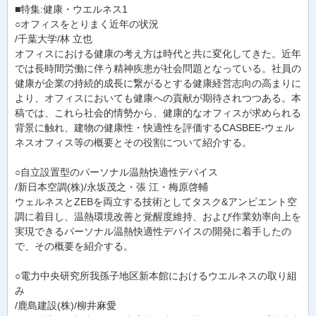
■特集:健康・ウエルネス1
○オフィスをとりまく近年の状況
/千葉大学/林 立也
オフィスにおける健康の考え方は時代と共に変化してきた。近年
では長時間労働に伴う精神疾患が社会問題となっている。社員の
健康が企業の持続的成長に繋がるとする健康経営志向の高まりに
より、オフィスにおいても健康への貢献が期待されつつある。本
稿では、これら社会的情勢から、健康的なオフィスが求められる
背景に触れ、建物の健康性・快適性を評価するCASBEE-ウェル
ネスオフィス等の概要とその役割について紹介する。
○自立設置型のパーソナル温熱快適性デバイス
/新日本空調(株)/永坂茂之・張 江・梅原啓輔
ウェルネスとZEBを両立する技術としてタスク&アンビエント空
調に着目し、温熱環境改善と覚醒度維持、および作業効率向上を
実現できるパーソナル温熱快適性デバイスの開発に着手したの
で、その概要を紹介する。
○電力中央研究所我孫子地区新本館におけるウエルネスの取り組
み
/鹿島建設(株)/柳井麻愛