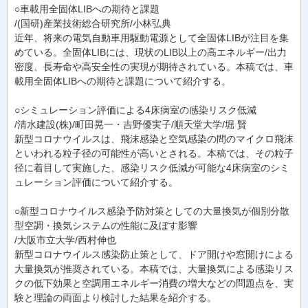
○車載用全固体LIBへの期待と課題
/(国研)産業技術総合研究所/小林弘典
近年、将来の電気自動車用駆動電源として全固体LIBが注目を集
めている。全固体LIBには、現状のLIB以上の高エネルギー/出力
密度、長寿命や高安全性の実現が期待されている。本稿では、車
載用全固体LIBへの期待と課題について紹介する。
○シミュレーション評価による4床病室の感染リスク低減
/清水建設(株)/町田晃一・吉野優実子/順天堂大学/堀 賢
新型コロナウイルスは、飛沫感染と空気感染の間のマイクロ飛沫
といわれる粒子径の可能性が高いとされる。本稿では、その粒子
径に着目して実施した、感染リスク低減が可能な4床病室のシミ
ュレーション評価について紹介する。
○新型コロナウイルス感染予防対策としての大量換気が個別分散
型空調・換気システムの性能に及ぼす影響
/大阪市立大学/西村伸也
新型コロナウイルス感染防止策として、ドア開けや窓開けによる
大量換気が推奨されている。本稿では、大量換気による感染リス
クの低下効果と空調用エネルギー消費の増大などの問題点を、実
験と理論の両面より検討した結果を紹介する。