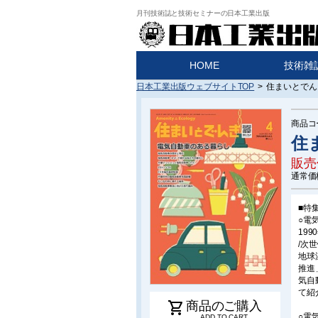
月刊技術誌と技術セミナーの日本工業出版
HOME
技術雑
日本工業出版ウェブサイトTOP
>
住まいとでんき
商品コ
住ま
販売
通常価
■特
○電
19
/次
地球
推進
気自
て紹
shopping_cart
商品のご購入
○電
ADD TO CART