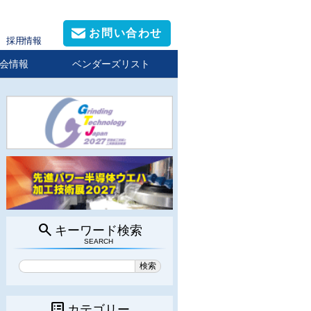
お問い合わせ
採用情報
会情報
ベンダーズリスト
search
キーワード検索
SEARCH
list_alt
カテゴリー