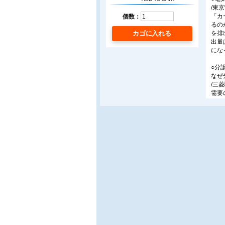
/東
「カ
個数：
るの
を排
カゴに入れる
出量
にな
○分
なぜ
/三
需要
用し
「s
への
○ZE
エネ
/サ
20
てい
「Z
る。
○E
意外
/日