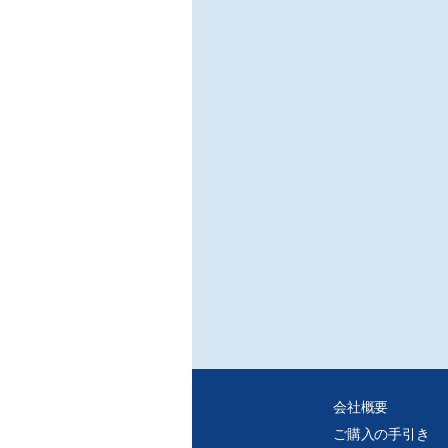
ズ」
○エ
「ソ
を強
/コ
コロ
アプ
エン
■連
○常
災害
/わら
前回
が起
証し
○社
しあ
/九
国民
王ジ
視線
会社概要
す。
ご購入の手引き
ます