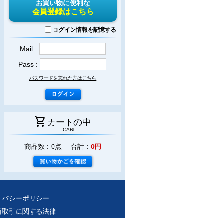
お買い物に便利な
会員登録はこちら
ログイン情報を記憶する
Mail：
Pass：
パスワードを忘れた方はこちら
shopping_cart
カートの中
CART
商品数：0点 合計：
0円
イバシーポリシー
商取引に関する法律