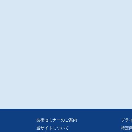
、窓に取り付ける「ウインドエアコン」の6シリーズ22機種を発売する。
コキュートAY5シリーズ発売
ーラーモードアプリ」で太陽光発電の余剰電力を有効活用、レジリエンス機能
化
ロナ
ナは、太陽光発電の余剰電力を沸き上げ運転に有効活用する「ソーラーモード
リ」を新たに搭載したほか、災害時の備えとして生活用水の確保を行うレジリ
ス機能を強化したエコキュート20機種を2022年6月から順次発売する。
載
識?非常識?暮らしのなんでも研究室
発生後の避難生活のこともきちんと考えておかないと!
っく/室 龍二
の連載では防災に関する先人たちの知恵をご紹介しました。いつ、どこで災害
きてもおかしくない日本。今回は、災害発生後の避難生活にフォーカスして検
ていきたいと思います。
会包摂とデザイン 第16回
わせの測り方
州大学/尾方 義人
総幸福量という言葉はご存知でしょうか。国民総幸福量とは、第4代ブータン国
グミ・シンゲ・ワンチュクが提唱した概念です。GDP、GNPに対して、批判的
から、さまざまな新しい指標の検討がされています。GNHもそれに相当しま
技術セミナーのご案内
プラ
「しあわせ」を多様性と包摂性からのアプローチする様々な取り組みを紹介し
当サイトについて
特定
。