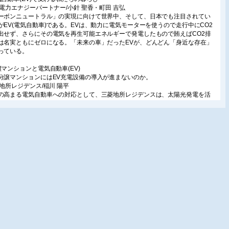
京電力エナジーパートナー/小針 聖香・町田 吉弘
ーボンニュートラル」の実現に向けて世界中、そして、日本でも注目されてい
がEV(電気自動車)である。EVは、動力に電気モーターを使うので走行中にCO2
出せず、さらにその電気を再生可能エネルギーで発電したもので賄えばCO2排
は名実ともにゼロになる。「未来の車」だったEVが、どんどん「身近な存在」
っている。
譲マンションと電気自動車(EV)
分譲マンションにはEV充電設備の導入が進まないのか。
菱地所レジデンス/稲川 陽平
の高まる電気自動車への対応として、三菱地所レジデンスは、太陽光発電を活
た電気自動車を採用することで、環境負荷がより少ないサービス
olecoEVshare(ソレッコイーヴイシェア)」の導入を進めている。分譲マンション
電気自動車の普及拡大に向けた現状の課題と今後の展望を紹介する。
H+V2H
ルギーをつくる・ためる・かしこく使う暮らしのご紹介
ンヨーホームズ/廣川 陽奈
15年のパリ協定以降、地球温暖化対策として世界的に様々な取り組みが進められ
る。サンヨーホームズでは、環境にやさしく経済的な新しい住まいの在り方
EH+V2H」を提案しており、脱炭素社会実現への一助になることを期待してい
V充電の基礎知識
と知らない? EV充電のしくみから設備の種類など
東工業/池田 裕之