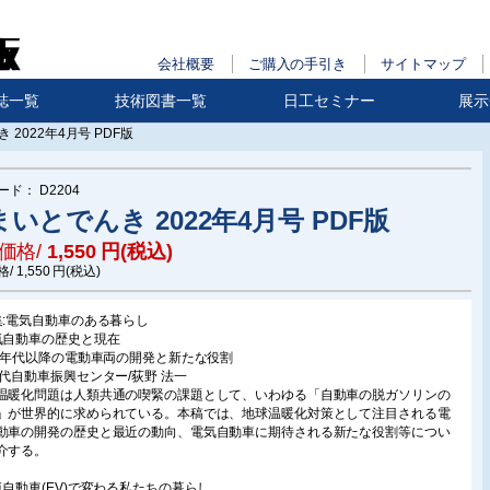
会社概要
ご購入の手引き
サイトマップ
誌一覧
技術図書一覧
日工セミナー
展示
 2022年4月号 PDF版
ード：
D2204
いとでんき 2022年4月号 PDF版
価格/
1,550
円(税込)
格/
1,550
円(税込)
集:電気自動車のある暮らし
気自動車の歴史と現在
90年代以降の電動車両の開発と新たな役割
世代自動車振興センター/荻野 法一
温暖化問題は人類共通の喫緊の課題として、いわゆる「自動車の脱ガソリンの
」が世界的に求められている。本稿では、地球温暖化対策として注目される電
動車の開発の歴史と最近の動向、電気自動車に期待される新たな役割等につい
介する。
気自動車(EV)で変わる私たちの暮らし