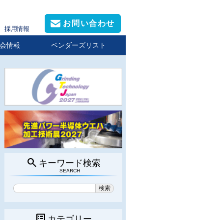
お問い合わせ
採用情報
会情報
ベンダーズリスト
search
キーワード検索
SEARCH
list_alt
カテゴリー