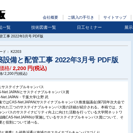
会社概要
ご購入の手引き
サイトマップ
誌一覧
技術図書一覧
日工セミナー
展示
工事 2022年3月号 PDF版
ード：
K2203
設備と配管工事 2022年3月号 PDF版
価格/
2,200
円(税込)
格/
2,200
円(税込)
集:サステイナブルキャンパス
S-Net JAPANとサステイナブルキャンパス賞
S-Net JAPAN・千葉大学/上野 武
集ではCAS-Net JAPAN(サステイナブルキャンパス推進協議会)第7回年次大会で
された三つのサステイナブルキャンパス賞の詳細が紹介される。本稿では、大
ャンパスのサステイナビリティ向上に向けた活動を行っている大学間ネットワ
組織CAS-Net JAPANが実施しているサステイナブルキャンパス賞について、そ
要と役割について述べる。
POと連携した福島浜通り地域のサステイナブルキャンパスづくり