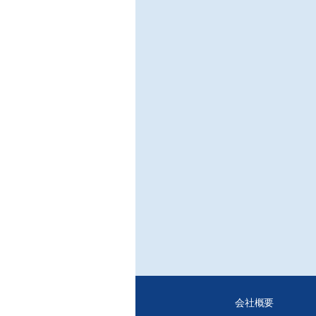
認証
置さ
て、
■連
○合
ポリ
/樹
ポリ
る。
透過
■Le
○マ
/畑
※ご
・デ
・紙
れ、
・個
タを
会社概要