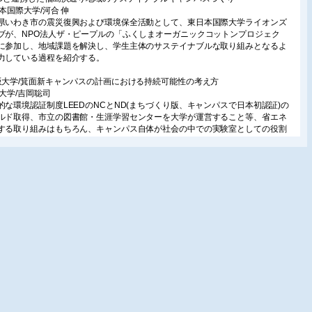
日本国際大学/河合 伸
県いわき市の震災復興および環境保全活動として、東日本国際大学ライオンズ
ブが、NPO法人ザ・ピープルの「ふくしまオーガニックコットンプロジェク
に参加し、地域課題を解決し、学生主体のサステイナブルな取り組みとなるよ
力している過程を紹介する。
阪大学/箕面新キャンパスの計画における持続可能性の考え方
阪大学/吉岡聡司
的な環境認証制度LEEDのNCとND(まちづくり版、キャンパスで日本初認証)の
ルド取得、市立の図書館・生涯学習センターを大学が運営すること等、省エネ
する取り組みはもちろん、キャンパス自体が社会の中での実験室としての役割
たす「リビングラボラトリ」の考え方を含めて紹介する。
生・企業・市民で作るサステイナビリティ
葉大学/須山優理乃・岡山咲子
大学は18年前から学生主体で環境問題に取り組んでいる。2017年からはSDGs
に向けて、京葉銀行と協同でecoプロジェクトを展開し、対外的な評価を受けて
。本プロジェクトの概要や成果、企業側と大学側のメリットについて紹介す
新技術情報
ップフロー方式クリーンルーム
洋熱工業(株)/石野貴広
用クリーンルームの省エネルギー化が可能なアップフロー方式クリーンルーム
-COSMOSU(ティーコスモス)」を開発した。T-COSMOSUは換気回数の低減と冷
度緩和により、省エネルギー化が可能である。