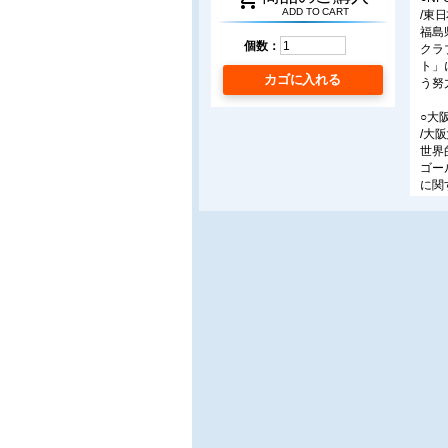
ADD TO CART
/東
福島
個数：
クラ
ト」
カゴに入れる
う努
○大
/大
世界
ゴー
に関
を果
○学
/千
千葉
達成
いる
る。
■最
○ア
/東
工業
「T
水温