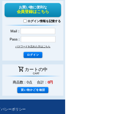
お買い物に便利な
会員登録はこちら
ログイン情報を記憶する
Mail：
Pass：
パスワードを忘れた方はこちら
shopping_cart
カートの中
CART
商品数：0点 合計：
0円
イバシーポリシー