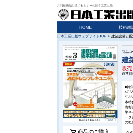
月刊技術誌と技術セミナーの日本工業出版
HOME
技術雑
日本工業出版ウェブサイトTOP
>
建築設備と配管
商品コ
建築
販売
通常価
■特
○CA
/CA
本特
表彰
学キ
ーク
の概
shopping_cart
商品のご購入
○N