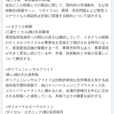
塩化ビニル樹脂とその製品に関して、国内外の市場動向、主な技
術動向(樹脂サッシ、リサイクル)、環境・安全問題および新型コ
ロナウイルス感染防止対策に関連する動向について紹介する。
○メタクリル樹脂
/三菱ケミカル(株)/丸谷隆雄
環境負荷低減等への関心の高さは継続していて、メタクリル樹脂
のケミカルリサイクルが事業化を見据えて検討される時代になっ
た。新規製造設備が稼働する一方、事業売却等もあり、事業環境
が大きく変化し続けている中、市場・技術動向と今後の見通しに
ついて解説する。
○ポリフェニレンサルファイド
/東レ(株)/大久保和哉
ポリフェニレンサルファイドは比較的単純な化学構造を有する結
晶性熱可塑性樹脂で、他のスーパーエンジニアプラスチック比、
コストパフォーマンスに優れるため、金属代替検討を中心に注目
される樹脂へと成長している。本稿ではその概要を紹介する。
○ポリエーテルエーテルケトン
/ダイセル・エボニック(株)/谷田裕司