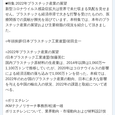
■特集:2022年プラスチック産業の展望
新型コロナウイルス感染症拡大は世界で未だ収まる気配を見せま
せん。プラスチックも経済停滞で大きな打撃を受けたものの、医
療関係での貢献が脚光を浴びています。本特集では、本年のプラ
スチック産業の展望および主要樹脂の現況を紹介して頂きまし
た。
○年頭挨拶/日本プラスチック工業連盟/岩田圭一
○2022年プラスチック産業の展望
/日本プラスチック工業連盟/加藤英仁
国内プラスチック原材料の生産量は、2014年以降は1,060万〜
1,100万トンで推移していたが、2020年はコロナウイルスの影響
による経済活動の落ち込みで1,000万トンを切った。本稿では、
2022年のわが国のプラスチック産業の動向、日本に多大な影響
を与える中国の輸出入の状況、2022年の課題と取組について述
べる。
○ポリエチレン
/KMテクノリサーチ事務所/松浦一雄
ポリエチレンについて、業界動向・市場動向および材料設計技