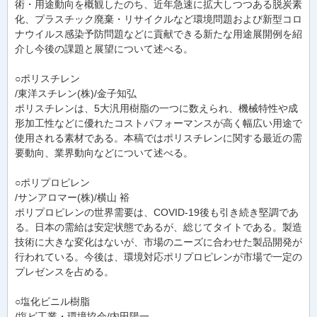
術・用途動向を概観したのち、近年急速に拡大しつつある脱炭素
化、プラスチック廃棄・リサイクルなど環境問題および新型コロ
ナウイルス感染予防問題などに貢献できる新たな用途展開例を紹
介し今後の課題と展望について述べる。
○ポリスチレン
/東洋スチレン(株)/金子知弘
ポリスチレンは、5大汎用樹脂の一つに数えられ、機械特性や成
形加工性などに優れたコストパフォーマンスが高く幅広い用途で
使用される素材である。本稿ではポリスチレンに関する最近の需
要動向、業界動向などについて述べる。
○ポリプロピレン
/サンアロマー(株)/横山 裕
ポリプロピレンの世界需要は、COVID-19後も引き続き堅調であ
る。日本の需給は安定状態であるが、総じてタイトである。製造
技術に大きな変化はないが、市場のニーズに合わせた製品開発が
行われている。今後は、環境対応ポリプロピレンが市場で一定の
プレゼンスを占める。
○塩化ビニル樹脂
/塩ビ工業・環境協会/内田陽一