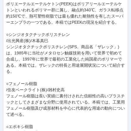
ポリエーテルエーテルケトン(PEEK)はポリアリールエーテルケ
トンといわれるポリマー群に属し、融点約340℃、ガラス転移点
約150℃で、熱可塑性樹脂では最も優れた耐熱性を有したスーパ
ーエンプラの一つである。本稿ではPEEKの現況を紹介する。
○シンジオタクチックポリスチレン
/出光興産(株)/木暮真巳
シンジオタクチックポリスチレン(SPS、商品名「ザレック」)
は、1985年に当社がメタロセン触媒技術を用いて世界で初めて
合成し、1997年に世界で最初の工業化した純国産のポリマーで
ある。本稿では、ザレックの特長と用途展開状況について紹介す
る。
○フェノール樹脂
/住友ベークライト(株)/雑村史高
フェノール樹脂は長い実績に裏付けされた信頼性の高いプラスチ
ックとしてさまざまな分野に使用されている。本稿では、工業用
フェノール樹脂及び成形材料を中心に代表的な用途の動向につい
て述べる。
○エポキシ樹脂