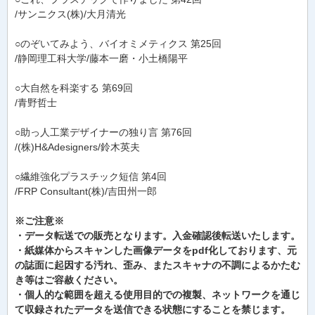
/サンニクス(株)/大月清光
○のぞいてみよう、バイオミメティクス 第25回
/静岡理工科大学/藤本一磨・小土橋陽平
○大自然を科楽する 第69回
/青野哲士
○助っ人工業デザイナーの独り言 第76回
/(株)H&Adesigners/鈴木英夫
○繊維強化プラスチック短信 第4回
/FRP Consultant(株)/吉田州一郎
※ご注意※
・データ転送での販売となります。入金確認後転送いたします。
・紙媒体からスキャンした画像データをpdf化しております、元
の誌面に起因する汚れ、歪み、またスキャナの不調によるかたむ
き等はご容赦ください。
・個人的な範囲を超える使用目的での複製、ネットワークを通じ
て収録されたデータを送信できる状態にすることを禁じます。