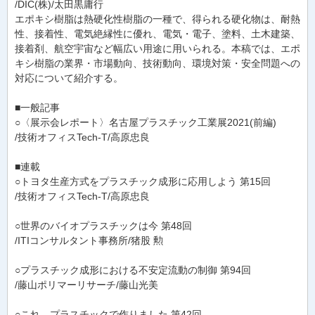
/DIC(株)/太田黒庸行
エポキシ樹脂は熱硬化性樹脂の一種で、得られる硬化物は、耐熱
性、接着性、電気絶縁性に優れ、電気・電子、塗料、土木建築、
接着剤、航空宇宙など幅広い用途に用いられる。本稿では、エポ
キシ樹脂の業界・市場動向、技術動向、環境対策・安全問題への
対応について紹介する。
■一般記事
○〈展示会レポート〉名古屋プラスチック工業展2021(前編)
/技術オフィスTech-T/高原忠良
■連載
○トヨタ生産方式をプラスチック成形に応用しよう 第15回
/技術オフィスTech-T/高原忠良
○世界のバイオプラスチックは今 第48回
/ITIコンサルタント事務所/猪股 勲
○プラスチック成形における不安定流動の制御 第94回
/藤山ポリマーリサーチ/藤山光美
○これ、プラスチックで作りました 第42回