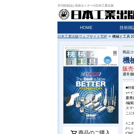
月刊技術誌と技術セミナーの日本工業出版
HOME
技術雑
日本工業出版ウェブサイトTOP
>
機械と工具 20
商品コ
機械
販売
通常価
■特
○<
慶應
/編集
スマ
こに
○こ
/ベ
shopping_cart
商品のご購入
CN