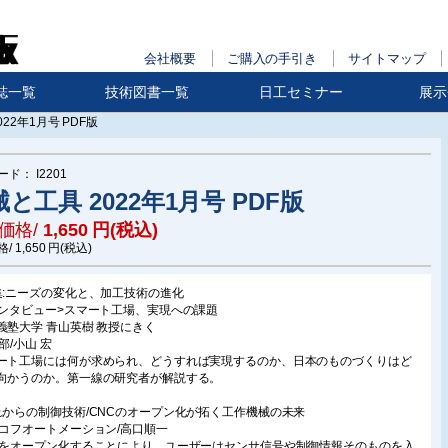
会社概要
ご購入の手引き
サイトマップ
誌一覧
技術図書一覧
日工セミナー
展示
22年1月号 PDF版
ード：
I2201
と工具 2022年1月号 PDF版
価格/
1,650
円(税込)
格/
1,650
円(税込)
集:ニーズの変化と、加工技術の進化
インタビュー>スマート工場、実現への課題
義塾大学 青山英樹 教授にきく
部/小山 宏
ート工場には何が求められ、どうすれば実現するのか、日本のものづくりはど
向かうのか。第一線の研究者が解説する。
れからの制御技術/CNCのオープン化が拓く工作機械の未来
ッコフオートメーション/高口順一
Cをオープン化することにより、ユーザーはセンサ信号や制御情報そのものを入