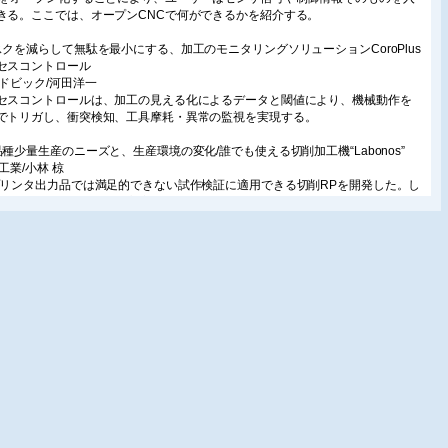
きる。ここでは、オープンCNCで何ができるかを紹介する。
スクを減らして無駄を最小にする、加工のモニタリングソリューションCoroPlus
セスコントロール
ンドビック/河田洋一
セスコントロールは、加工の見える化によるデータと閾値により、機械動作を
でトリガし、衝突検知、工具摩耗・異常の監視を実現する。
品種少量生産のニーズと、生産環境の変化/誰でも使える切削加工機“Labonos”
工業/小林 椋
プリンタ出力品では満足的できない試作検証に適用できる切削RPを開発した。し
専門知識を必要としない高度な加工を可能とした。
型平面研削盤HPG500NC自動化への取り組み
本工作機械製作所/西上和宏
研削盤における自動化を進めている。それを実現する各技術、機能、今後の取
解説する。
Dマイスターによる加工段取りの効率化
K/川尻竜也
クの芯出し作業を仮想空間で行うソフトウェアを開発した。これにより作業の
化、標準化を進めることが可能となる。
ロファイル研削盤の自動化を進める新技術
マダマシナリー/鮎京秋実
タルプロジェクターで目視判断をデジタル化したプロファイル研削盤を開発し