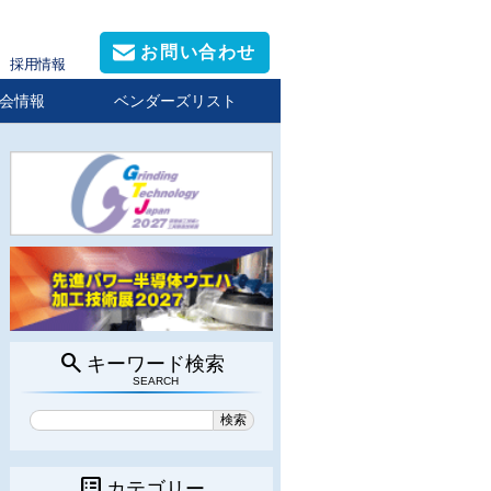
お問い合わせ
採用情報
会情報
ベンダーズリスト
search
キーワード検索
SEARCH
list_alt
カテゴリー