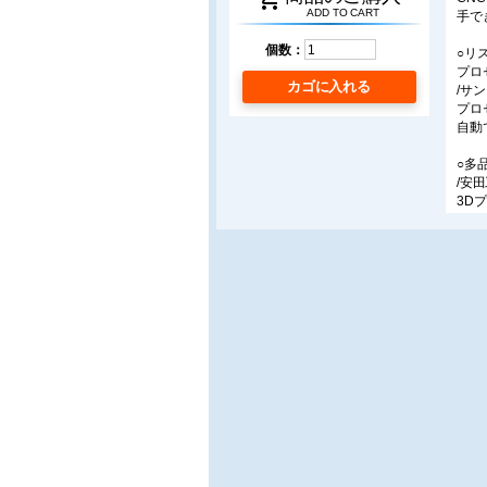
ADD TO CART
手で
個数：
○リ
プロ
カゴに入れる
/サ
プロ
自動
○多
/安田
3D
かも
○小
/岡
平面
組を
○3
/OK
ワー
省力
○プ
/ア
デジ