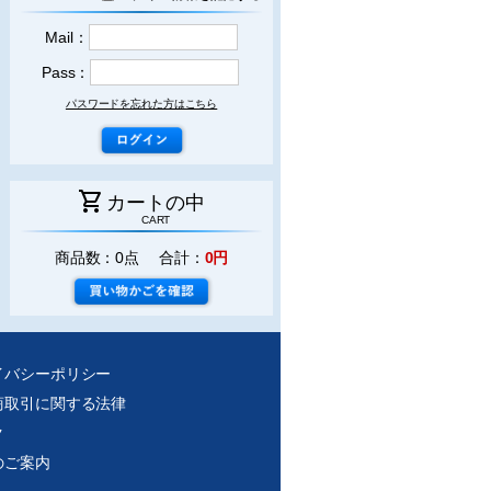
Mail：
Pass：
パスワードを忘れた方はこちら
shopping_cart
カートの中
CART
商品数：0点 合計：
0円
イバシーポリシー
商取引に関する法律
ク
のご案内