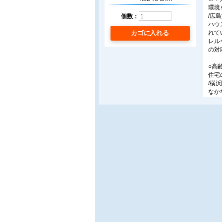
環境
/広
個数：
ハウ
れて
カゴに入れる
レル
の対
○高
住宅
/横
なか
夫を
りの
全体
○パ
冷暖
/パ
パナ
に加
進化
気の
「エ
○日
「凍