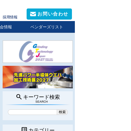
お問い合わせ
採用情報
会情報
ベンダーズリスト
search
キーワード検索
SEARCH
list_alt
カテゴリー