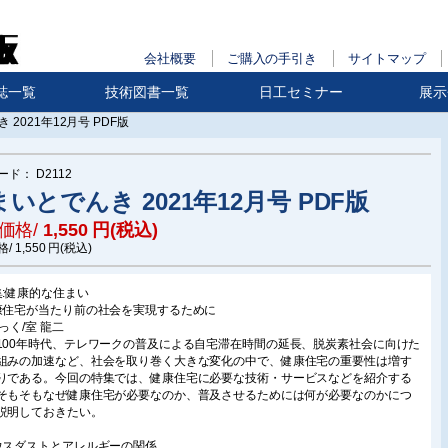
会社概要
ご購入の手引き
サイトマップ
誌一覧
技術図書一覧
日工セミナー
展示
 2021年12月号 PDF版
ード：
D2112
いとでんき 2021年12月号 PDF版
価格/
1,550
円(税込)
格/
1,550
円(税込)
集:健康的な住まい
康住宅が当たり前の社会を実現するために
っく/室 龍二
100年時代、テレワークの普及による自宅滞在時間の延長、脱炭素社会に向けた
組みの加速など、社会を取り巻く大きな変化の中で、健康住宅の重要性は増す
りである。今回の特集では、健康住宅に必要な技術・サービスなどを紹介する
そもそもなぜ健康住宅が必要なのか、普及させるためには何が必要なのかにつ
説明しておきたい。
ウスダストとアレルギーの関係