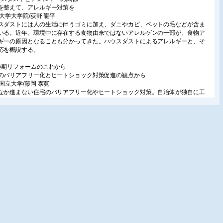
を整えて、アレルギー対策を
島大学大学院/荻野 龍平
スダストには人の生活に伴うゴミに加え、ダニやカビ、ペットの毛などが含ま
いる。近年、環境中に存在する食物由来ではないアレルゲンの一部が、食物ア
ギーの原因となることも分かってきた。ハウスダストによるアレルギーと、そ
応を概説する。
齢期リフォームのこれから
のバリアフリー化とヒートショック対策促進の観点から
浜国立大学/藤岡 泰寛
なか進まない住宅のバリアフリー化やヒートショック対策。自治体が独自に工
進める改修支援制度に着目し、少額補助でも改修促進効果がみられる浴室まわ
改修から手がける人が多い。自治体が関わることへの安心感が大きい。住まい
の改修へ広げていく視点や仕組みが重要である。
ナソニックルームエアコンEolia(エオリア)
房だけでなく、換気と加湿・新除湿技術でお部屋の空気を整える
ナソニック/山本 弘志
ソニックは「健康で快適な空気と暮らそう」というコンセプトのもと、快適性
え、部屋の空気やエアコン内部の清潔性にこだわって開発を進め、独自技術の
により快適・健康な空気づくりを行ってきた。本稿では、冷暖房だけでなく空
清潔性や快適性にこだわり進化を遂げた、2021年11月発売のルームエアコン
オリア」LXシリーズの「快適」「健康・清潔」機能について紹介する。
立ルームエアコン「白くまくん」プレミアムXシリーズ
結洗浄ヒートプラス」搭載