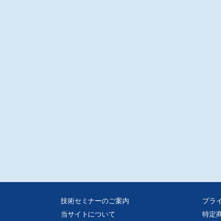
庭用エコキュート8機種を発売
立グローバルライフソリューションズ
グローバルライフソリューションズは、業界トップクラスの年間給湯保温効率
IS)4.2を実現した家庭用エコキュート[水道直圧給湯]標準タンク(高効率)BHP-
37TDなど全8機種を発売した。
載
らしに生きるこだわりの生活家電-昭和・技術ノート.第58回-
コンロ
活家電研究家/大西 正幸
国の電気コンロは、大正時代に輸入され、1922年(大正11)年ころ、芝浦製作所
産化したものである。電源は「ニクロム線」と、ニクロム線を金属パイプ内に
ネシアなど絶縁粉末でくるまれた「シーズ線」とがあり、ニクロム線が相当安
あった。当初、「電気七輪」と呼ばれたが、戦後「電気コンロ」に変わった。
識?非常識?暮らしのなんでも研究室
宮市は自然災害が少なく、非常に安全なまち!それ本当??
っく/室 龍二
、岡山市の災害リスクについて紹介しました。今回は宇都宮餃子で有名な宇都
。2022年にはLRTの開通も控える活気のある都市です。宇都宮市のハザードマ
や災害の歴史をいろいろ調べて、確かに災害リスクが他の地域に比べて少ない
に感じました。ただ、災害リスクが少ない(=災害が起こりにくい)ことと起こら
ことはまったく違います。
技術セミナーのご案内
プラ
当サイトについて
特定
会包摂とデザイン第12回