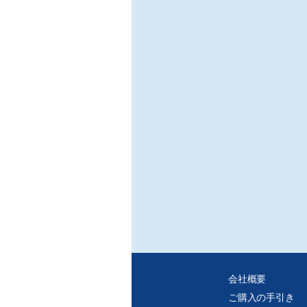
○家
/日
日立
(J
FV
■連
○暮
電気
/生
わが
が量
マグ
価で
○常
宇都
/わら
前回
宮市
ップ
よう
ない
会社概要
ご購入の手引き
○社