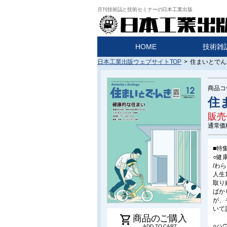
月刊技術誌と技術セミナーの日本工業出版
HOME
技術雑
日本工業出版ウェブサイトTOP
>
住まいとでんき
商品コ
住ま
販売
通常価
■特
○健
/わら
人生
取り
ばか
が、
いて
shopping_cart
商品のご購入
○ハ
ADD TO CART