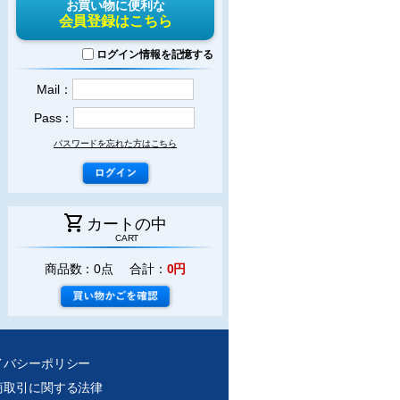
お買い物に便利な
会員登録はこちら
ログイン情報を記憶する
Mail：
Pass：
パスワードを忘れた方はこちら
shopping_cart
カートの中
CART
商品数：0点 合計：
0円
イバシーポリシー
商取引に関する法律