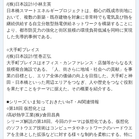
/(株)日本設計/小林主英
日本橋スマートエネルギープロジェクトは、都心の既成市街地に
おいて、複数の新築・既存建物を対象に非常時でも電気及び熱を
継続供給する自立分散型熱電併給ネットワークを構築することに
より、都市防災力の強化と街区規模の環境負荷低減を同時に実現
した先導的事例である。
○大手町プレイス
/(株)日本設計/笠巻正弘
大手町プレイスはオフィス・カンファレンス・店舗等からなる大
規模複合施設である。「人、街さらに地域・社会への貢献」を事
業の目標とし、エリア全体の価値の向上を目指した。大手町と神
田・日本橋といった周辺エリアをつなぎ、人や歴史をつなぐ役割
を果たすことをテーマに据えた。その概要を紹介する。
■シリーズ:いま知っておきたいIoT・AI関連情報
○第18回 仮想化とは
/高砂熱学工業(株)/倉田昌典
シリーズ解説の第18回。今回のテーマは仮想化である。仮想化
のソフトウエア技術はコンピュータやネットワークのハードウエ
アを主体とした拡張などに対する様々な制約を柔軟にする。特に