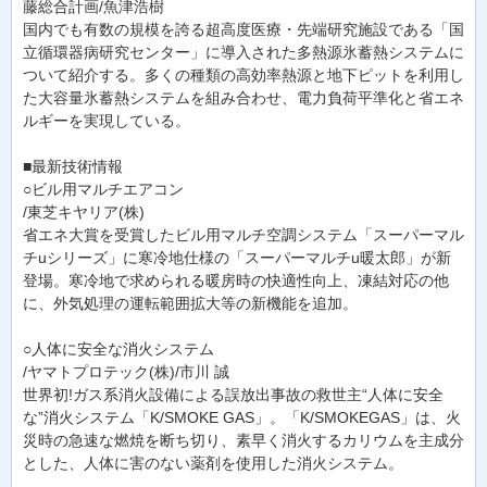
藤総合計画/魚津浩樹
国内でも有数の規模を誇る超高度医療・先端研究施設である「国
立循環器病研究センター」に導入された多熱源氷蓄熱システムに
ついて紹介する。多くの種類の高効率熱源と地下ピットを利用し
た大容量氷蓄熱システムを組み合わせ、電力負荷平準化と省エネ
ルギーを実現している。
■最新技術情報
○ビル用マルチエアコン
/東芝キヤリア(株)
省エネ大賞を受賞したビル用マルチ空調システム「スーパーマル
チuシリーズ」に寒冷地仕様の「スーパーマルチu暖太郎」が新
登場。寒冷地で求められる暖房時の快適性向上、凍結対応の他
に、外気処理の運転範囲拡大等の新機能を追加。
○人体に安全な消火システム
/ヤマトプロテック(株)/市川 誠
世界初!ガス系消火設備による誤放出事故の救世主“人体に安全
な”消火システム「K/SMOKE GAS」。「K/SMOKEGAS」は、火
災時の急速な燃焼を断ち切り、素早く消火するカリウムを主成分
とした、人体に害のない薬剤を使用した消火システム。