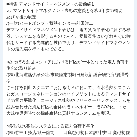
■特集:デマンドサイドマネジメントの最前線1
○デマンドサイドマネジメント表彰の意義と令和3年度の概要、
及び今後の展望
/(一財)ヒートポンプ・蓄熱センター/前田洋二
デマンドサイドマネジメント表彰は、電力負荷平準化に資する機
器、システムを表彰するものである。受賞案件はいずれもその時
代をリードする先進的な技術であり、デマンドサイドマネジメン
トの最先端を行くものである。
○さっぽろ創世スクエアにおける街区が一体となった電力負荷平
準化の取り組み
/(株)北海道熱供給公社/末廣隆志/(株)日建設計総合研究所/湯澤秀
樹
さっぽろ創世スクエアにおける街区において、冷水蓄熱システム
とガスコージェネレーションのハイブリットによるデマンドサイ
ドの電力平準化、コージェネ排熱やフリークーリングシステムを
組み合わせた周辺街区の全体の省エネルギー、省CO2化、また
大規模災害時での機能維持に貢献するシステムを実現。
○多熱源氷蓄熱システムによる電力負荷平準化
/(株)竹中工務店/萩平隆司・上田真也/(株)日本設計/井田 寛/(株)佐