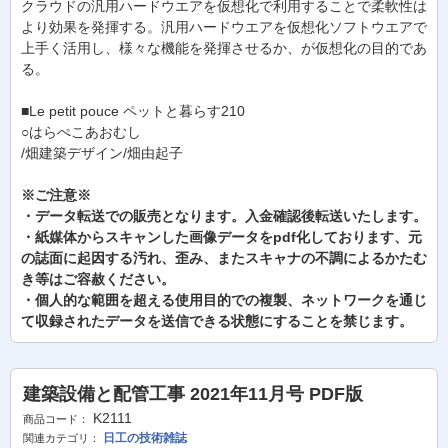
クラウドの汎用ハードウエアを仮想化で利用することで柔軟性は
より効果を発揮する。汎用ハードウエアを仮想化ソフトウエアで
上手く活用し、様々な機能を発揮させるか、が仮想化の目的であ
る。
■Le petit pouce ペットと暮らす210
○はらぺこあおむし
/畑建築デザイン/畑由起子
※ご注意※
・データ転送での販売となります。入金確認後転送いたします。
・紙媒体からスキャンした画像データをpdf化しております、元
の誌面に起因する汚れ、歪み、またスキャナの不調によるかたむ
き等はご容赦ください。
・個人的な範囲を超える使用目的での複製、ネットワークを通じ
て収録されたデータを送信できる状態にすることを禁じます。
建築設備と配管工事 2021年11月号 PDF版
K2111
商品コード：
日工の技術雑誌
関連カテゴリ：