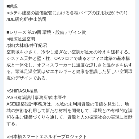
■解説
○ホテル建築の設備配管における各種パイプの採用状況(その1)
/IDE研究所/井出浩司
■シリーズ:第19回 環境・設備デザイン賞
○頭涼足温空調
/(株)大林組/井守紀昭
空調域を小さく、冷やし過ぎない空調が足元の冷えを緩和する。
システム天井と壁・柱、OAフロアで成るオフィス建築の基本構
成と一体化し、オフィスワーカーに適度な涼しさと温かさを供す
る。頭涼足温空調は省エネルギーと健康を意識した新しい空調環
境のデザインである。
○SHIRASU/桜島
/ASEI建築設計事務所/鈴木亜生
ASEI建築設計事務所は、地域の未利用資源の価値を見出し、地
域の技術を利用して新たな材料を開発して、環境との有機的な調
和を生む建築づくりを通して、資源と人の循環社会の実現に貢献
する。
○日本橋スマートエネルギープロジェクト