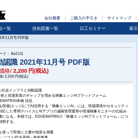
会社概要
ご購入の手引き
サイトマップ
誌一覧
技術図書一覧
日工セミナー
展示
1年11月号 PDF版
ード：
Ba2111
認識 2021年11月号 PDF版
価格/
2,200
円(税込)
格/
2,200
円(税込)
集:社会インフラと自動認識
I開発と現場実装のギャップを埋める映像エッジAIプラットフォーム
GEMATRIX/本橋 信也
を現場(エッジ)にてAI活用する「映像エッジAI」には、現場環境やセキュリティ
対応した専用デバイスとAIアプリの遠隔管理運用や現場映像モニターの仕組み
要になる。本稿では、EDGEMATRIXの「映像エッジAIプラットフォーム」につ
説明する。
Rを使って即座に土量や地形を測量
ム・ソフト/代永英明・有村将希