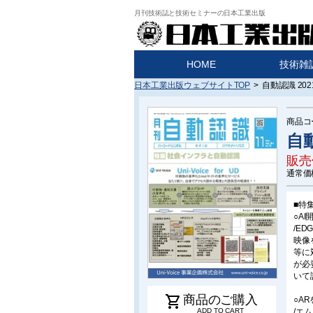
月刊技術誌と技術セミナーの日本工業出版
HOME
技術雑
日本工業出版ウェブサイトTOP
>
自動認識 202
商品コ
自動
販売
通常価
■特
○A
/ED
映像
等に
が必
いて
shopping_cart
商品のご購入
○A
/エ
ADD TO CART