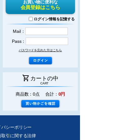
お買い物に便利な
会員登録はこちら
ログイン情報を記憶する
Mail：
Pass：
パスワードを忘れた方はこちら
shopping_cart
カートの中
CART
商品数：0点 合計：
0円
イバシーポリシー
商取引に関する法律