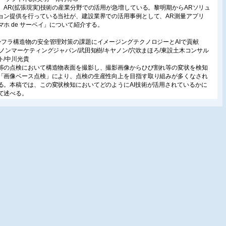
、AR(拡張現実)技術の産業分野での活用が急増している。黎明期からARソリュ
ョン提供を行っている当社が、建設業界での活用事例として、AR測量アプリ
マホ de サーベイ」について紹介する。
ンフラ構造物の安全管理対策の課題にイメージングテクノロジーとAIで貢献
ヤノンマーケティングジャパン/武田知樹/キヤノン/穴吹まほろ/東設土木コンサル
ト/中川光貴
等の点検において構造物表面を撮影し、撮影画像からひび割れ等の変状を検知
「画像ベース点検」により、点検の生産性向上を目指す取り組みが多くなされ
る。本稿では、この変状検知においてどのようにAI技術が活用されているかに
て述べる。
共インフラにおけるIoT、AI等の活用と3次元でのデータ管理
際航業/中村和弘
、公共インフラの老朽化問題が顕著化しており、国や地方自治体では、その点
力を入れている。しかし、従来の点検手法では費用がかさむ、点検が行える熟
術者が不足している、劣化・損傷状況のモニタリングが難しいといった課題を
ている。本稿では、このような課題を解決するためにIoT、AI等を活用したイン
点検やモニタリングの取り組みを紹介する。
ータプラットフォームとICT活用による道路空間マネジメントの高度化
都高速道路/長田隆信
迎える膨大なインフラの高齢化や技術者不足に備え、必要な情報をデータプラ
フォームで統合管理するとともに、3次元点群データによる空間把握、ICTやAI
により、維持管理の生産性向上を目的に運用している首都高速道路のi-DREAMs
いて紹介する。