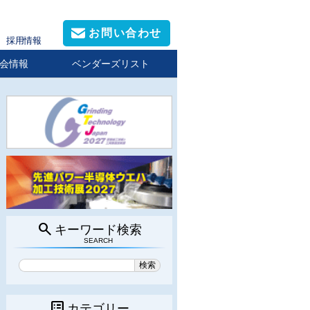
お問い合わせ
採用情報
会情報
ベンダーズリスト
search
キーワード検索
SEARCH
list_alt
カテゴリー