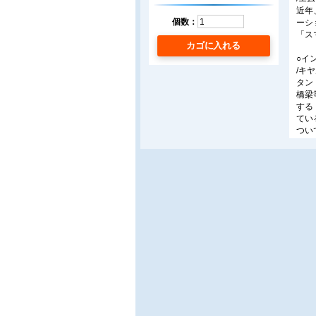
近年
個数：
ーシ
「ス
カゴに入れる
○イ
/キ
タン
橋梁
する
てい
つい
○公
/国
昨今
検に
練技
抱え
フラ
○デ
/首
今後
ット
活用
につ