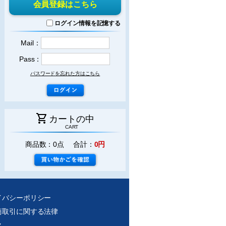
会員登録はこちら
ログイン情報を記憶する
Mail：
Pass：
パスワードを忘れた方はこちら
shopping_cart
カートの中
CART
商品数：0点 合計：
0円
イバシーポリシー
商取引に関する法律
ク