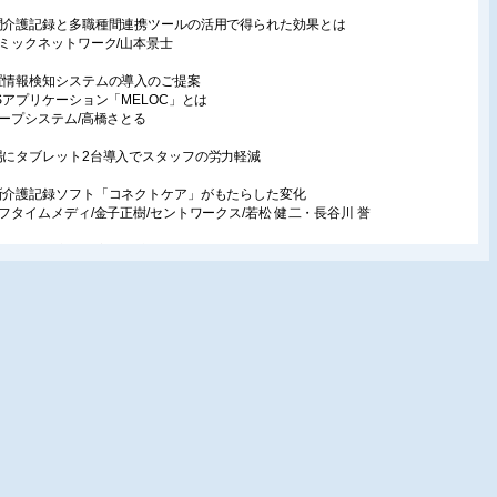
問介護記録と多職種間連携ツールの活用で得られた効果とは
ナミックネットワーク/山本景士
置情報検知システムの導入のご提案
LSアプリケーション「MELOC」とは
レープシステム/高橋さとる
場にタブレット2台導入でスタッフの労力軽減
所介護記録ソフト「コネクトケア」がもたらした変化
イフタイムメディ/金子正樹/セントワークス/若松 健二・長谷川 誉
幅な業務効率化を実現 介舟ファミリー×Care-wing
本コンピュータコンサルタント/青木利彦
載
活の中の福祉用具148
ccの楽しみをつづける
 操
り多くの人が使えるモノ・サービス143
ュニケーション支援ボード(後編)
用品推進機構/星川安之
ドボカシー
ニマル・セラピーとは何か