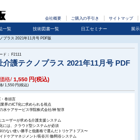
会社概要
ご購入の手引き
サイトマップ
誌一覧
技術図書一覧
日工セミナー
展示
プラス 2021年11月号 PDF版
ード：
F2111
介護テクノプラス 2021年11月号 PDF
価格/
1,550
円(税込)
格/
1,550
円(税込)
言・巻頭言
護業界のICT化に求められる視点
茶の水ケアサービス学院株式会社/神 智淳
集:ユーザーが求める介護支援システム
CT化には、クラウド型システムが必須
ダのない使い勝手と低価格で選んだトリケアトプス〜
ライドケアマネジメント/長谷川 徹/岡谷システム