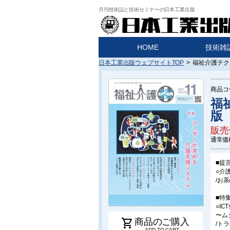
月刊技術誌と技術セミナーの日本工業出版
HOME
技術雑
日本工業出版ウェブサイトTOP
>
福祉介護テクノ
商品コ
福祉
版
販売
通常価
■提
○介
/お
■特
○I
〜ム
shopping_cart
商品のご購入
/ト
ADD TO CART