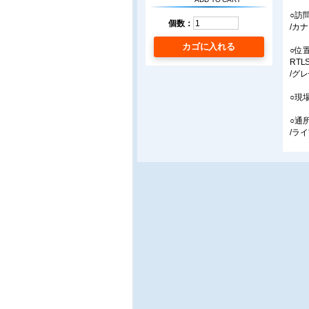
○訪
個数：
/カ
カゴに入れる
○位
RT
/グ
○現
○通
/ラ
○大
/日
■連
○生
10
/小島
○よ
コミ
/共
■ア
○ア