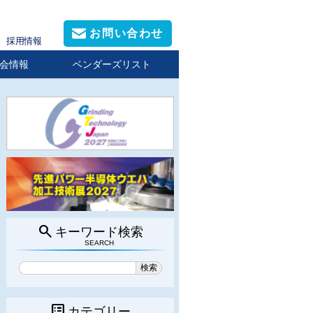
お問い合わせ
採用情報
会情報
ベンダーズリスト
search
キーワード検索
SEARCH
list_alt
カテゴリー