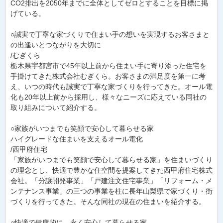
CO2排出を2050年までに全体としてゼロとすることを目標に掲
げている。
○誠実で丁寧な家づくりで住まい手の想いを実現するお客さまと
の出逢いとつながりを大切に
/むぎくら
栃木県宇都宮市で45年以上前から住まい手に寄り添った住宅を
手掛けてきた株式会社むぎくら。お客さまの満足度を第一に考
え、いつの時代も誠実で丁寧な家づくりを行ってきた。オール電
化も20年以上前から採用し、様々なニーズに応えている同社の
取り組みについて紹介する。
○家族がいつまでも笑顔で安心して暮らせる家
ハイグレードな住まいを支えるオール電化
/西甲府住宅
「家族がいつまでも笑顔で安心して暮らせる家」を住まいづくり
の理念とし、快適で豊かな住空間を提案してきた西甲府住宅株式
会社。「分譲開発事業」「戸建注文住宅事業」「リフォーム・メ
ンテナンス事業」の三つの事業を柱に長年山梨県で家づくり・街
づくりを行ってきた。そんな同社の現在の住まいを紹介する。
○快適で健康的に、永く安心して暮らせる家