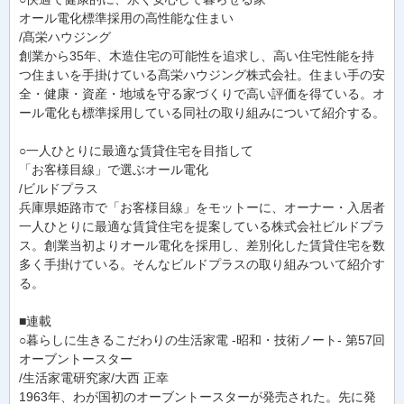
オール電化標準採用の高性能な住まい
/髙栄ハウジング
創業から35年、木造住宅の可能性を追求し、高い住宅性能を持
つ住まいを手掛けている髙栄ハウジング株式会社。住まい手の安
全・健康・資産・地域を守る家づくりで高い評価を得ている。オ
ール電化も標準採用している同社の取り組みについて紹介する。
○一人ひとりに最適な賃貸住宅を目指して
「お客様目線」で選ぶオール電化
/ビルドプラス
兵庫県姫路市で「お客様目線」をモットーに、オーナー・入居者
一人ひとりに最適な賃貸住宅を提案している株式会社ビルドプラ
ス。創業当初よりオール電化を採用し、差別化した賃貸住宅を数
多く手掛けている。そんなビルドプラスの取り組みついて紹介す
る。
■連載
○暮らしに生きるこだわりの生活家電 -昭和・技術ノート- 第57回
オーブントースター
/生活家電研究家/大西 正幸
1963年、わが国初のオーブントースターが発売された。先に発