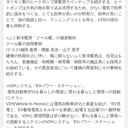
ダイキン製のヒートポンプ床暖房ラインナップを紹介する。ヒー
トポンプは大気の熱を取り込み活用するため、少ない電気で効率
的に温水をつくる。とても効率が良いのが特長だ。効率が良いこ
とで、他の熱源と比べ、ランニングコストを抑え、CO2の排出
量も抑制する。
○ふく射冷暖房「クール暖」の最新動向
クール暖の採用事例
/テスク/城田 俊男・櫻庭 高光・山下 晃平
建物の性能向上に伴い、風に頼らないふく射冷暖房は、住宅はも
ちろん、老健施設・幼稚園・保育園・病院等の施設系にも採用さ
れ始めている。その普及状況について建物の用途別にその事例を
紹介する。
○V2Hシステム「EVパワー・ステーション」
-電気自動車(EV)を暮らしの電源に:変わる暮らしと環境への貢献-
/ニチコン
V2H(Vehicle to Home)とは電気自動車(EV)と家庭を結び、“EV充
電と、EV蓄積電気エネルギーを家庭に給電する設備”の一般呼称
である。V2Hと環境問題は切り離せない。変わる暮らしと環境へ
の貢献するニチコンのV2Hシステム「EVパワー・ステーショ
ン」を紹介する。