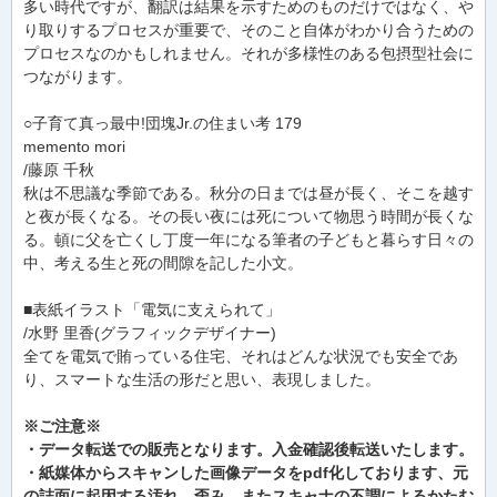
多い時代ですが、翻訳は結果を示すためのものだけではなく、や
り取りするプロセスが重要で、そのこと自体がわかり合うための
プロセスなのかもしれません。それが多様性のある包摂型社会に
つながります。
○子育て真っ最中!団塊Jr.の住まい考 179
memento mori
/藤原 千秋
秋は不思議な季節である。秋分の日までは昼が長く、そこを越す
と夜が長くなる。その長い夜には死について物思う時間が長くな
る。頓に父を亡くし丁度一年になる筆者の子どもと暮らす日々の
中、考える生と死の間隙を記した小文。
■表紙イラスト「電気に支えられて」
/水野 里香(グラフィックデザイナー)
全てを電気で賄っている住宅、それはどんな状況でも安全であ
り、スマートな生活の形だと思い、表現しました。
※ご注意※
・データ転送での販売となります。入金確認後転送いたします。
・紙媒体からスキャンした画像データをpdf化しております、元
の誌面に起因する汚れ、歪み、またスキャナの不調によるかたむ