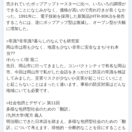
売されていたポップアップトースターに比べ、いろいろの調理が
できることになじみがなく、価格が高いので売れ行きが良くなか
った。1991年に、電子技術を採用した新製品(HTR-80KJ)を発売
するころには、逆にポップアップ型は激減し、オーブン型が大幅
に増加した。
○常識?非常識?暮らしのなんでも研究室
岡山市は雨も少なく、地震も少ない非常に安全なまち!それ本
当??
/わらっく/室 龍二
先日、岡山市に行ってきました。コンパクトシティで有名な岡山
市。今回は岡山市で私がした会話をきっかけに防災の常識を検証
してみました。災害リスクが少ない(=災害が起こりにくい)こと
と起こらないことはまったく違います。事前の防災対策はどんな
地域にいても必要です。
○社会包摂とデザイン 第11回
多様な包摂型社会のための「翻訳」
/九州大学/尾方 義人
明治期にできた日本語を踏まえ、多様な包摂型社会のための「翻
訳」について考えます。排他的・分断的なことを目にすることも