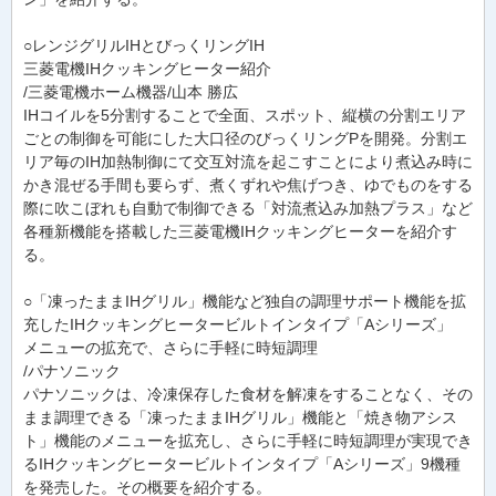
○レンジグリルIHとびっくリングIH
三菱電機IHクッキングヒーター紹介
/三菱電機ホーム機器/山本 勝広
IHコイルを5分割することで全面、スポット、縦横の分割エリア
ごとの制御を可能にした大口径のびっくリングPを開発。分割エ
リア毎のIH加熱制御にて交互対流を起こすことにより煮込み時に
かき混ぜる手間も要らず、煮くずれや焦げつき、ゆでものをする
際に吹こぼれも自動で制御できる「対流煮込み加熱プラス」など
各種新機能を搭載した三菱電機IHクッキングヒーターを紹介す
る。
○「凍ったままIHグリル」機能など独自の調理サポート機能を拡
充したIHクッキングヒータービルトインタイプ「Aシリーズ」
メニューの拡充で、さらに手軽に時短調理
/パナソニック
パナソニックは、冷凍保存した食材を解凍をすることなく、その
まま調理できる「凍ったままIHグリル」機能と「焼き物アシス
ト」機能のメニューを拡充し、さらに手軽に時短調理が実現でき
るIHクッキングヒータービルトインタイプ「Aシリーズ」9機種
を発売した。その概要を紹介する。