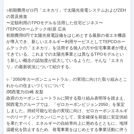
○初期費用ゼロ円「エネカリ」で太陽光発電システムおよびZEH
の普及推進
〜定額利用のTPOモデルを活用した住宅ビジネス〜
/TEPCOホームテック/杉原 広央
初期費用0円で太陽光発電設備をはじめとする最新の省エネ機器
が導入でき、新しいエネルギー利用サービスとしてTEPCOホー
ムテックの「エネカリ」を活用する個人の方や住宅事業者が増え
てきている。これまでの太陽光事業とは異なるTPOモデルとい
う新しい概念の認知度が拡大しているようだ。そんな「エネカ
リ」の最新状況について紹介する。
○「2050年カーボンニュートラル」の実現に向けた取り組みとこ
れからの住まいづくりについて
/関西電力/白崎 友梨
政府のカーボンニュートラルに関する取り組み表明等を踏まえ、
関西電力グループでは、「ゼロカーボンビジョン2050」を策定
しました。持続可能な社会の実現に向け、ゼロカーボンエネルギ
ーのリーディングカンパニーとして、安全確保を前提に安定供給
を果たすべく、エネルギーの自給率向上に努めるとともに、地球
温暖化を防止するため、発電事業をはじめとする事業活動に伴う