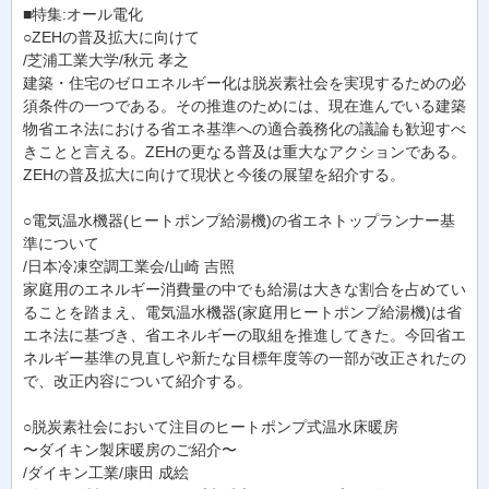
■特集:オール電化
○ZEHの普及拡大に向けて
/芝浦工業大学/秋元 孝之
建築・住宅のゼロエネルギー化は脱炭素社会を実現するための必
須条件の一つである。その推進のためには、現在進んでいる建築
物省エネ法における省エネ基準への適合義務化の議論も歓迎すべ
きことと言える。ZEHの更なる普及は重大なアクションである。
ZEHの普及拡大に向けて現状と今後の展望を紹介する。
○電気温水機器(ヒートポンプ給湯機)の省エネトップランナー基
準について
/日本冷凍空調工業会/山崎 吉照
家庭用のエネルギー消費量の中でも給湯は大きな割合を占めてい
ることを踏まえ、電気温水機器(家庭用ヒートポンプ給湯機)は省
エネ法に基づき、省エネルギーの取組を推進してきた。今回省エ
ネルギー基準の見直しや新たな目標年度等の一部が改正されたの
で、改正内容について紹介する。
○脱炭素社会において注目のヒートポンプ式温水床暖房
〜ダイキン製床暖房のご紹介〜
/ダイキン工業/康田 成絵