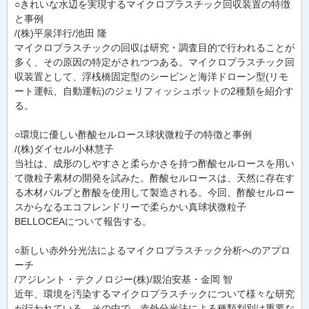
○きれいな水辺を実現するマイクロプラスチック回収装置の特徴
と事例
/(株)平泉洋行/池田 隆
マイクロプラスチックの回収は研究・調査目的で行われることが
多く、その原因の特定がされつつある。マイクロプラスチック回
収装置として、浮桟橋固定型のシービンと海洋ドローン型(リモ
ート運転、自動運転)のジェリフィッシュボットの2種類を紹介す
る。
○環境に優しい酢酸セルロース球状微粒子の特徴と事例
/(株)ダイセル/小林慧子
当社は、成形のしやすさと柔らかさを持つ酢酸セルロースを用い
て微粒子素材の開発を試みた。酢酸セルロースは、天然に存在す
る木材パルプと酢酸を使用して製造される。今回、酢酸セルロー
スからなるエコフレンドリーで柔らかい真球状微粒子
BELLOCEAについて報告する。
○新しい赤外分光法によるマイクロプラスチック分析へのアプロ
ーチ
/アジレント・テクノロジー(株)/親泊安基・金岡 智
近年、環境を汚染するマイクロプラスチックについて様々な研究
が行われている。その中で、赤外分光法による種類判別は重要な