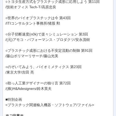
○トヨタ生産方式をプラスチック成形に応用しよう 第11回
/技術オフィス Tech-T/高原忠良
○世界のバイオプラスチックは今 第43回
/ITIコンサルタント事務所/猪股 勲
○分子切断速度(n0k)で楽々シミュレーション 第3回
/(元)アモコ・パフォーマンス・プロダクツ/安永茂樹
○プラスチック成形における不安定流動の制御 第91回
/藤山ポリマーリサーチ/藤山光美
○のぞいてみよう、バイオミメティクス 第23回
/東京大学/吉田 亮
○助っ人工業デザイナーの独り言 第72回
/(株)H&Adesigners/鈴木英夫
■特別企画
<プラスチック関連輸入機器・ソフトウェア/ファイル>
※ご注意※