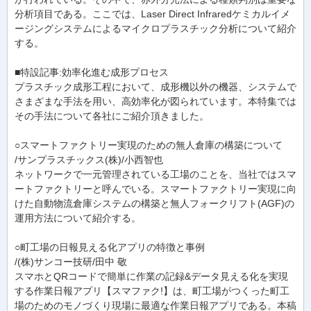
分析項目である。ここでは、Laser Direct Infraredケミカルイメ
ージングシステムによるマイクロプラスチック分析について紹介
する。
■特設記事:効率化進む成形プロセス
プラスチック成形工程において、成形機以外の機器、システムで
さまざまな手法を用い、高効率化が図られています。本特集では
その手法について各社にご紹介頂きました。
○スマートファクトリー実現のための無人倉庫の構築について
/サンプラスチックス(株)/小西智也
ネットワークで一元管理されている工場のことを、当社ではスマ
ートファクトリーと呼んでいる。スマートファクトリー実現に向
けた自動物流倉庫システムの構築と無人フォークリフト(AGF)の
運用方法について紹介する。
○町工場の日報見える化アプリの特徴と事例
/(株)サンコー技研/田中 敬
スマホとQRコードで簡単に作業の記録&データ見える化を実現
する作業日報アプリ【スマファク!】は、町工場がつくった町工
場のためのモノづくり現場に最適な作業日報アプリである。本稿