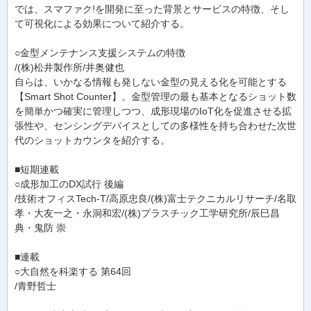
では、スマファク!を開発に至った背景とサービスの特徴、そし
て可視化による効果について紹介する。
○金型メンテナンス支援システムの特徴
/(株)松井製作所/井奥健也
自らは、いかなる情報も発しない金型の見える化を可能とする
【Smart Shot Counter】。金型管理の最も基本となるショット数
を簡単かつ確実に管理しつつ、成形現場のIoT化を促進させる拡
張性や、センシングデバイスとしての多様性を持ち合わせた次世
代のショットカウンタを紹介する。
■短期連載
○成形加工のDX試行 後編
/技術オフィスTech-T/高原忠良/(株)富士テクニカルリサーチ/名取
孝・大友一之・永洞和宏/(株)プラスチック工学研究所/辰巳昌
典・鬼防 崇
■連載
○大自然を科楽する 第64回
/青野哲士