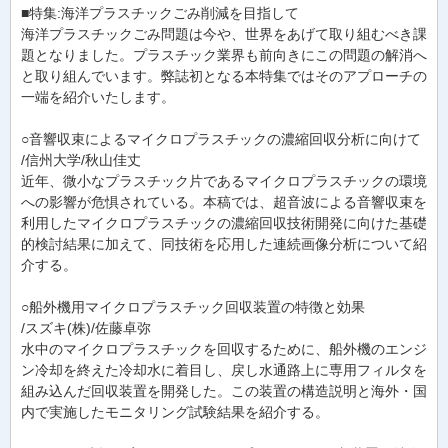
■特集:海洋プラスチックごみ削減を目指して
海洋プラスチックごみ問題は今や、世界をあげて取り組むべき課
題となりました。プラスチック業界も前向きにこの問題の解消へ
と取り組んでいます。弊誌初となる本特集ではそのアプローチの
一端を紹介いたします。
○音響収束によるマイクロプラスチックの濃縮回収分析に向けて
/信州大学/秋山佳丈
近年、微小なプラスチック片であるマイクロプラスチックの環境
への影響が危惧されている。本稿では、超音波による音響収束を
利用したマイクロプラスチックの濃縮回収技術開発に向けた基礎
的検討結果に加えて、同技術を応用した連続画像分析について紹
介する。
○船外機用マイクロプラスチック回収装置の特徴と効果
/スズキ(株)/佐藤卓弥
水中のマイクロプラスチックを回収するために、船外機のエンジ
ン冷却を終えた冷却水に着目し、戻し水通路上に専用フィルタを
組み込んだ回収装置を開発した。この装置の構造説明と海外・国
内で実施したモニタリング試験結果を紹介する。