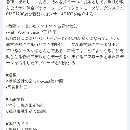
急速に浸透しつつある。それを担う一つの提案として、当社が取
り扱う予知保全パッケージコンディションモニタリングシステム
CMS1200及び音響式センサーAS100を紹介する。
○故障データがなくてもできる異常検知
/Math Works Japan/王 暁星
IoTの発展によりセンサーデータの活用が盛んになっているが、
異常検知のアルゴリズム開発に不可欠な異常時のデータは不足し
ているケースがほとんどである。本稿では、そのような場合に有
効となる物理モデルからデータを生成するアプローチと準正常デ
ータを活用したアプローチを紹介する。
■連載
○機械設計の楽しい人生(第18回)
/長谷川和三
■H&P情報
○油空圧機器出荷統計
○建設機械出荷金額統計
■製品ガイド
○作動油・潤滑油