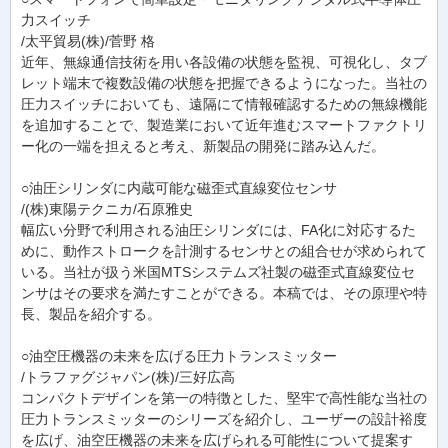
力スイッチ
/太平貿易(株)/菅野 格
近年、無線通信技術を用い各設備の状態を監視、可視化し、タブ
レット端末で複数設備の状態を把握できるようになった。当社の
圧力スイッチにおいても、遠隔にて情報確認するための無線機能
を追加することで、製造業において近年進むスマートファクトリ
ー化の一端を担えると考え、新製品の開発に踏み込んだ。
○油圧シリンダに内蔵可能な磁歪式直線変位センサ
/(株)東陽テクニカ/石原雅史
幅広い分野で利用される油圧シリンダには、FA化に対応するた
めに、動作ストロークを計測するセンサとの組合せが求められて
いる。当社が扱う米国MTSシステムズ社製の磁歪式直線変位セ
ンサはその要求を満たすことができる。本稿では、その原理や特
長、製品を紹介する。
○油空圧機器の未来を広げる圧力トランスミッター
/トラファグジャパン(株)/三好広高
コンパクトデザインを第一の特徴とした、堅牢で高性能な当社の
圧力トランスミッターのシリーズを紹介し、ユーザーの設計裕度
を広げ、油空圧機器の未来を広げられる可能性について提案す