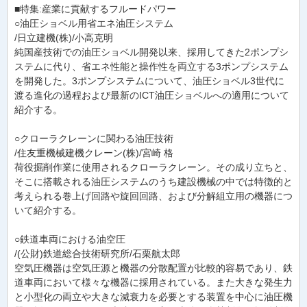
■特集:産業に貢献するフルードパワー
○油圧ショベル用省エネ油圧システム
/日立建機(株)/小高克明
純国産技術での油圧ショベル開発以来、採用してきた2ポンプシ
ステムに代り、省エネ性能と操作性を両立する3ポンプシステム
を開発した。3ポンプシステムについて、油圧ショベル3世代に
渡る進化の過程および最新のICT油圧ショベルへの適用について
紹介する。
○クローラクレーンに関わる油圧技術
/住友重機械建機クレーン(株)/宮崎 格
荷役掘削作業に使用されるクローラクレーン。その成り立ちと、
そこに搭載される油圧システムのうち建設機械の中では特徴的と
考えられる巻上げ回路や旋回回路、および分解組立用の機器につ
いて紹介する。
○鉄道車両における油空圧
/(公財)鉄道総合技術研究所/石栗航太郎
空気圧機器は空気圧源と機器の分散配置が比較的容易であり、鉄
道車両において様々な機器に採用されている。また大きな発生力
と小型化の両立や大きな減衰力を必要とする装置を中心に油圧機