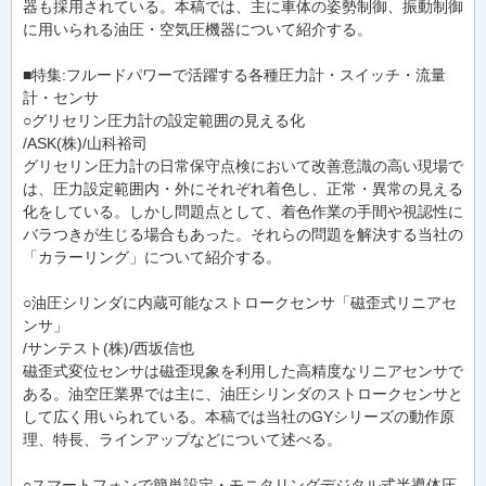
器も採用されている。本稿では、主に車体の姿勢制御、振動制御
に用いられる油圧・空気圧機器について紹介する。
■特集:フルードパワーで活躍する各種圧力計・スイッチ・流量
計・センサ
○グリセリン圧力計の設定範囲の見える化
/ASK(株)/山科裕司
グリセリン圧力計の日常保守点検において改善意識の高い現場で
は、圧力設定範囲内・外にそれぞれ着色し、正常・異常の見える
化をしている。しかし問題点として、着色作業の手間や視認性に
バラつきが生じる場合もあった。それらの問題を解決する当社の
「カラーリング」について紹介する。
○油圧シリンダに内蔵可能なストロークセンサ「磁歪式リニアセ
ンサ」
/サンテスト(株)/西坂信也
磁歪式変位センサは磁歪現象を利用した高精度なリニアセンサで
ある。油空圧業界では主に、油圧シリンダのストロークセンサと
して広く用いられている。本稿では当社のGYシリーズの動作原
理、特長、ラインアップなどについて述べる。
○スマートフォンで簡単設定・モニタリングデジタル式半導体圧