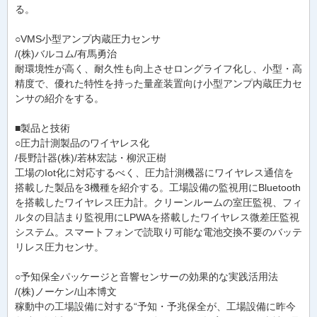
る。
○VMS小型アンプ内蔵圧力センサ
/(株)バルコム/有馬勇治
耐環境性が高く、耐久性も向上させロングライフ化し、小型・高
精度で、優れた特性を持った量産装置向け小型アンプ内蔵圧力セ
ンサの紹介をする。
■製品と技術
○圧力計測製品のワイヤレス化
/長野計器(株)/若林宏誌・柳沢正樹
工場のIot化に対応するべく、圧力計測機器にワイヤレス通信を
搭載した製品を3機種を紹介する。工場設備の監視用にBluetooth
を搭載したワイヤレス圧力計。クリーンルームの室圧監視、フィ
ルタの目詰まり監視用にLPWAを搭載したワイヤレス微差圧監視
システム。スマートフォンで読取り可能な電池交換不要のバッテ
リレス圧力センサ。
○予知保全パッケージと音響センサーの効果的な実践活用法
/(株)ノーケン/山本博文
稼動中の工場設備に対する“予知・予兆保全が、工場設備に昨今