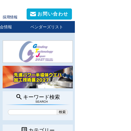
お問い合わせ
採用情報
会情報
ベンダーズリスト
search
キーワード検索
SEARCH
list_alt
カテゴリー