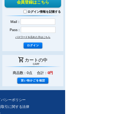
会員登録はこちら
ログイン情報を記憶する
Mail：
Pass：
パスワードを忘れた方はこちら
shopping_cart
カートの中
CART
商品数：0点 合計：
0円
イバシーポリシー
商取引に関する法律
ク