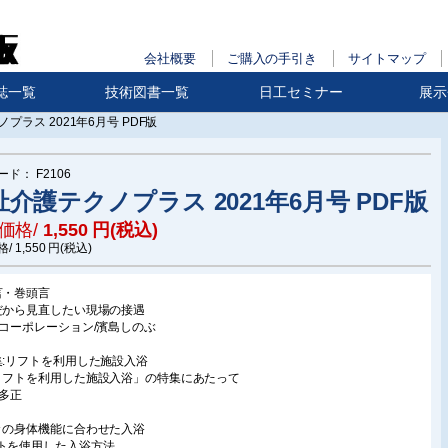
会社概要
ご購入の手引き
サイトマップ
誌一覧
技術図書一覧
日工セミナー
展示
プラス 2021年6月号 PDF版
ード：
F2106
祉介護テクノプラス 2021年6月号 PDF版
価格/
1,550
円(税込)
格/
1,550
円(税込)
言・巻頭言
だから見直したい現場の接遇
のコーポレーション/濱島しのぶ
集:リフトを利用した施設入浴
リフトを利用した施設入浴」の特集にあたって
本多正
々の身体機能に合わせた入浴
トを使用した入浴方法