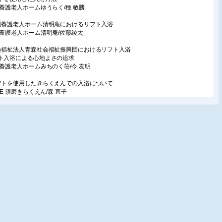
別養護老人ホームゆうらく/種 敏勝
別養護老人ホーム清明庵におけるリフト入浴
別養護老人ホーム清明庵/佐藤綾太
会福祉法人青森社会福祉振興団におけるリフト入浴
ト入浴による心地よさの追求
別養護老人ホームみちのく荘/今 友明
フトを使用したきらくえんでの入浴について
BE 須磨きらくえん/森 直子
別養護老人ホームかわいの家のリフト入浴
式会社モリトー F1SSKセット〜
別養護老人ホーム かわいの家/大貫泰紀
載
活の中の福祉用具143
症の人をうごかすもの
 操
り多くの人が使えるモノ・サービス138
ードが届けてくれる記憶
用品推進機構/星川安之
祉用具体験記