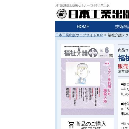
月刊技術誌と技術セミナーの日本工業出版
HOME
技術雑
日本工業出版ウェブサイトTOP
>
福祉介護テクノ
商品コ
福
販売
通常価
■提
○今
/し
■特
○「
/松
shopping_cart
商品のご購入
○個
リフ
ADD TO CART