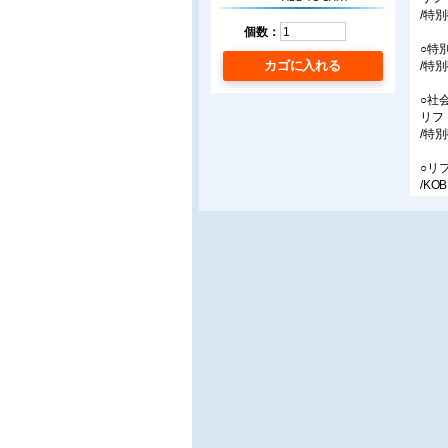
/特
個数：
○特
カゴに入れる
/特
○社
リフ
/特
○リ
/KO
○特
〜株
/特
■連
○生
認知
/小島
○よ
レコ
/共
○福