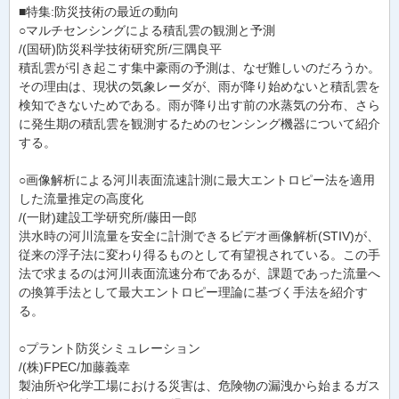
■特集:防災技術の最近の動向
○マルチセンシングによる積乱雲の観測と予測
/(国研)防災科学技術研究所/三隅良平
積乱雲が引き起こす集中豪雨の予測は、なぜ難しいのだろうか。
その理由は、現状の気象レーダが、雨が降り始めないと積乱雲を
検知できないためである。雨が降り出す前の水蒸気の分布、さら
に発生期の積乱雲を観測するためのセンシング機器について紹介
する。
○画像解析による河川表面流速計測に最大エントロピー法を適用
した流量推定の高度化
/(一財)建設工学研究所/藤田一郎
洪水時の河川流量を安全に計測できるビデオ画像解析(STIV)が、
従来の浮子法に変わり得るものとして有望視されている。この手
法で求まるのは河川表面流速分布であるが、課題であった流量へ
の換算手法として最大エントロピー理論に基づく手法を紹介す
る。
○プラント防災シミュレーション
/(株)FPEC/加藤義幸
製油所や化学工場における災害は、危険物の漏洩から始まるガス