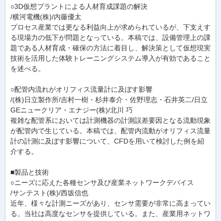
○3D仮想プラントによる人材育成課題の解決
/横河電機(株)/内藤優太
プロセス産業では更なる利益向上が求められているが、下支えす
る現場力の低下が問題となっている。本稿では、設備管理上の課
題である人材育成・確保の方法に着目し、解決策として仮想現実
技術を活用した体験トレーニングシステム導入が有効であること
を述べる。
○配管内流れがオリフィス流量計に及ぼす影響
/(株)日立製作所/吉村一樹・杉井泰介・佐野理志・石井英二/日立
GEニュークリア・エナジー(株)/北川 巧
複雑な配管系においては計測機器の計測誤差要因となる流動現象
が配管内で生じている。本稿では、配管内流動がオリフィス流量
計の計測に及ぼす影響について、CFDを用いて検討した例を紹
介する。
■製品と技術
○ニーズに応えた各種センサ及び産業ネットワークデバイス
/サンテスト(株)/西坂信也
近年、様々な計測ニーズがあり、センサ需要が非常に高まってい
る。当社は高度なセンサを提供している。また、産業用ネットワ