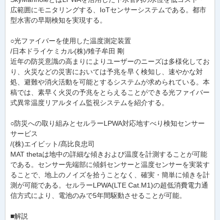
広範囲にモニタリングする、IoTセンサーシステムである。都市
型水害の早期検知を実現する。
○光ファイバーを使用した温度測定装置
/日本ドライケミカル(株)/雉子牟田 剛
近年の防災意識の高まりによりユーザーのニーズは多様化してお
り、火災などの災害においては予兆を早く検知し、速やかな対
処、避難や消火活動を可能とするシステムが求められている。本
稿では、素早く火災の予兆をとらえることができる光ファイバー
式異常温度リアルタイム監視システムを紹介する。
○防災への取り組みとセルラーLPWA対応地すべり検知センサー
サービス
/(株)エイビット/髙比良忠司
MAT thetaは地中の詳細な傾きおよび温度を計測することが可能
である。センサー先端部に傾斜センサーと温度センサーを実装す
ることで、地上のノイズを拾うことなく、確実・簡単に傾きを計
測が可能である。セルラーLPWA(LTE Cat.M1)の超低消費電力通
信方式により、電池のみで5年間駆動させることが可能。
■解説