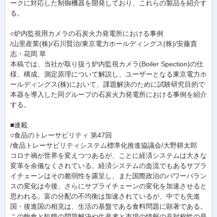
ークに対応した制御機器を開発しており、これらの製品を紹介す
る。
○炉内監視用カメラの石炭火力発電所における事例
/山里産業(株)/石川賢治/東京電力ホールディングス(株)/安藤貴
志・花岡 草
本稿では、当社が取り扱う炉内監視カメラ(Boiler Spection)の仕
様、構成、測定原理について解説し、ユーザーとなる東京電力ホ
ールディングス(株)において、課題解決のために試験研究目的で
本器を導入した同グループの石炭火力発電所における事例を紹介
する。
■連載
○食品のトレーサビリティ 第47回
/食品トレーサビリティシステム標準化推進協議会/大野耕太郎
コロナ禍が世界を変えつつあるが、ことに経済システムは大きな
変革を余儀なくされている。経済システムの血流でもあるサプラ
イチェーンはその脆弱性を露呈し、また国際政治のパワーバラン
スの変化は今後、さらにサプライチェーンの変化を加速させると
思われる。富の分配の不均衡は加速されているが、中でも先進
国・後進国の相克は、生活の基盤である食料問題に顕著である。
この飽食と飢餓の問題解決や生産者と市場の情報の非対称性の是