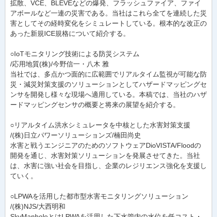
拡散、VCE、BLEVEなどの爆発、フラッシュファイア、ファイ
アボールなど一連の災害である。当社はこれら全てを連続した災
害としてその経時変化をシミュレートしている。根本的な改正の
あった新規ICE規格について紹介する。
○IoTモニタリング技術による防災システム
/応用地質(株)/今野信一・八木 雅
当社では、多点かつ面的に広範囲でリアルタイム監視が可能な防
災・減災対策支援のソリューションとしてハザードマッピングセ
ンサを開発し様々な現場へ適用している。本稿では、当社のハザ
ードマッピングセンサの概要と将来の展望を紹介する。
○リアルタイム洪水シミュレータを中核とした水害対策支援
/(株)日立パワーソリューションズ/楠田尚史
水害と戦うエンジニアのためのソフトウェアDioVISTA/Floodの
開発を通じ、水害対策ソリューションを発展させてきた。当社
は、水害に強い社会を目指し、企業のレジリエンス強化を支援し
ていく。
○LPWAを活用した都市型水害モニタリングソリューション
/(株)NJS/大西明和
SkyManholeとはLPWAを活用した下水管内の水位を低コスト・