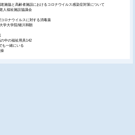
国老施協と高齢者施設におけるコロナウイルス感染症対策について
国老人福祉施設協議会
型コロナウイルスに対する消毒薬
島大学大学院/猪川和朗
載
活の中の福祉用具142
でも一緒にいる
 操
り多くの人が使えるモノ・サービス137
ナ禍での課題と工夫2
用品推進機構/星川安之
祉用具体験記
らない…」話
業療法士/松本多正
ドボカシー
っておいしく食べるシーティング
・咀嚼(そしゃく)・嚥下のシーティングの考え方
ーティング研究所/木之瀬 隆
護報酬改定と福祉用具貸与
的福祉用具論9―