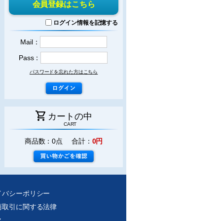
会員登録はこちら
ログイン情報を記憶する
Mail：
Pass：
パスワードを忘れた方はこちら
shopping_cart
カートの中
CART
商品数：0点 合計：
0円
イバシーポリシー
商取引に関する法律
ク