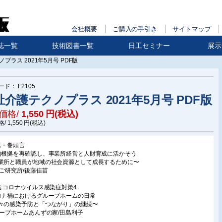
会社概要
ご購入の手引き
サイトマップ
誌一覧
技術図書一覧
日工セミナー
展示
プラス 2021年5月号 PDF版
ード：
F2105
祉介護テクノプラス 2021年5月号 PDF版
価格/
1,550
円(税込)
格/
1,550
円(税込)
言・巻頭言
的根拠を再確認し、事業所経営と人財育成に活かそう
業所と職員が地域の社会資源として成長するために〜
たご研究所/後藤佳苗
集:コロナウイルス感染症対策4
ロナ禍におけるグループホームの日常
々の感染予防と「つながり」の継続〜
ループホームあんずの家/田島利子