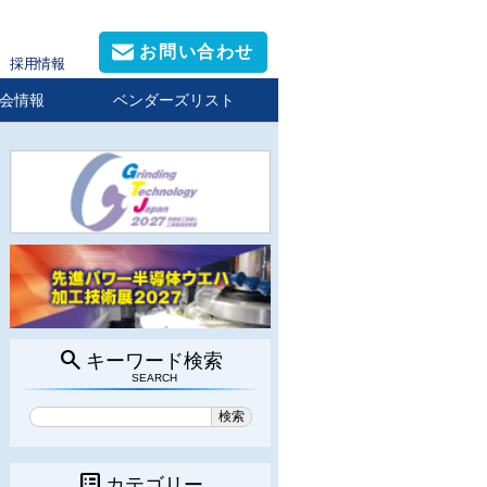
お問い合わせ
採用情報
会情報
ベンダーズリスト
search
キーワード検索
SEARCH
list_alt
カテゴリー