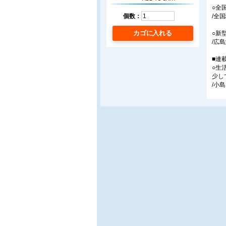
○全
/全
個数：
カゴに入れる
○新
/広
■連
○生
少し
/小島
○よ
コロ
/共
○福
「滑
/作
■ア
○座
摂食
/シ
○介
―私