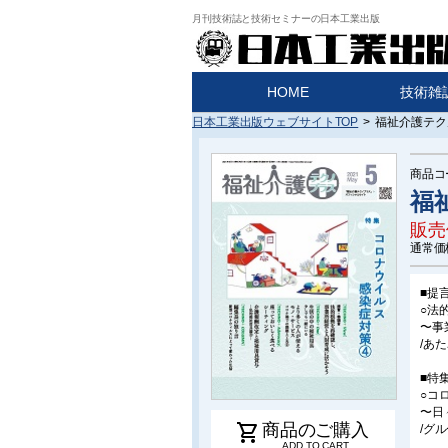
月刊技術誌と技術セミナーの日本工業出版
HOME
技術雑
日本工業出版ウェブサイトTOP
>
福祉介護テクノ
商品コ
福
販売
通常価
■提
○法
〜事
/あ
■特
○コ
〜日
shopping_cart
商品のご購入
/グ
ADD TO CART