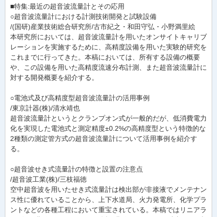
■特集:最近の超音波流量計とその応用
○超音波流量計における計測技術開発と試験設備
/(国研)産業技術総合研究所/古市紀之・和田守弘・小野満里絵
本研究所においては、超音波流量計を用いたオンサイトキャリブ
レーションを実施するために、高精度設備を用いた実験的研究を
これまでに行ってきた。本稿においては、所有する設備の概要
や、この設備を用いた高精度流速分布計測、また超音波流量計に
対する開発概要を紹介する。
○電池式及び高精度型超音波流量計の活用事例
/東京計器(株)/清水靖也
超音波流量計というとクランプオン式が一般的だが、低消費電力
化を実現した電池式と測定精度±0.2%の高精度型という特徴的な
2種類の測定管方式の超音波流量計について活用事例を紹介す
る。
○超音波せき式流量計の特徴と設置の注意点
/超音波工業(株)/三枝福徳
空中超音波を用いたせき式流量計は検出部が非接液でメンテナン
ス性に優れていることから、上下水道局、火力発電所、化学プラ
ントなどの各種工程において重宝されている。本稿ではリニアラ