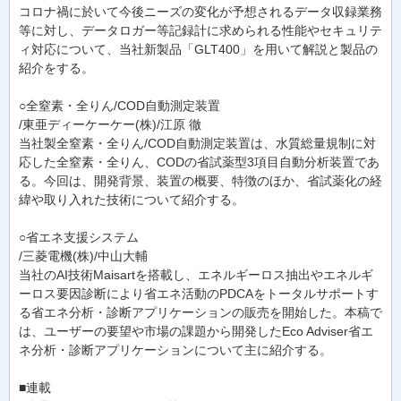
コロナ禍に於いて今後ニーズの変化が予想されるデータ収録業務
等に対し、データロガー等記録計に求められる性能やセキュリテ
ィ対応について、当社新製品「GLT400」を用いて解説と製品の
紹介をする。
○全窒素・全りん/COD自動測定装置
/東亜ディーケーケー(株)/江原 徹
当社製全窒素・全りん/COD自動測定装置は、水質総量規制に対
応した全窒素・全りん、CODの省試薬型3項目自動分析装置であ
る。今回は、開発背景、装置の概要、特徴のほか、省試薬化の経
緯や取り入れた技術について紹介する。
○省エネ支援システム
/三菱電機(株)/中山大輔
当社のAI技術Maisartを搭載し、エネルギーロス抽出やエネルギ
ーロス要因診断により省エネ活動のPDCAをトータルサポートす
る省エネ分析・診断アプリケーションの販売を開始した。本稿で
は、ユーザーの要望や市場の課題から開発したEco Adviser省エ
ネ分析・診断アプリケーションについて主に紹介する。
■連載