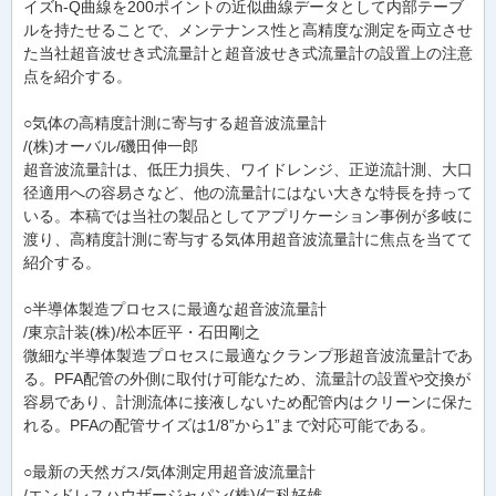
イズh-Q曲線を200ポイントの近似曲線データとして内部テーブ
ルを持たせることで、メンテナンス性と高精度な測定を両立させ
た当社超音波せき式流量計と超音波せき式流量計の設置上の注意
点を紹介する。
○気体の高精度計測に寄与する超音波流量計
/(株)オーバル/磯田伸一郎
超音波流量計は、低圧力損失、ワイドレンジ、正逆流計測、大口
径適用への容易さなど、他の流量計にはない大きな特長を持って
いる。本稿では当社の製品としてアプリケーション事例が多岐に
渡り、高精度計測に寄与する気体用超音波流量計に焦点を当てて
紹介する。
○半導体製造プロセスに最適な超音波流量計
/東京計装(株)/松本匠平・石田剛之
微細な半導体製造プロセスに最適なクランプ形超音波流量計であ
る。PFA配管の外側に取付け可能なため、流量計の設置や交換が
容易であり、計測流体に接液しないため配管内はクリーンに保た
れる。PFAの配管サイズは1/8”から1”まで対応可能である。
○最新の天然ガス/気体測定用超音波流量計
/エンドレスハウザージャパン(株)/仁科好雄