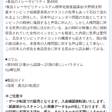
○食品のトレーサビリティ 第46回
/食品トレーサビリティシステム標準化推進協議会/大野耕太郎
森オリンピック組織委員長がマスコミの先導もあって石以て追わ
れるように辞任した。日本中はジェンダー問題の欠如としてオリ
ンピックの精神に逸脱すると声高に叫んだ。しかし人権問題に対
する世界の目は中国に注がれている。あのBBCが映像と共に強制
収容されていた女性のインタビューを報道した内容に世界は驚愕
し、北京オリンピックボイコットの機運すら起きてきた。我が国
の政治家から、未曾有の人権問題に対する声は聞こえて来ない。
この日本人の劣化を食品安全に対する歪みから読み解いてみる。
■コラム
○第59回 計量から認識へ:計測の新しいパラダイム
/山﨑弘郎
■製品ガイド
○湿度・露点計/粘度計
※ご注意※
・データ転送での販売となります。入金確認後転送いたします。
・紙媒体からスキャンした画像データをpdf化しております、元
の誌面に起因する汚れ、歪み、またスキャナの不調によるかたむ