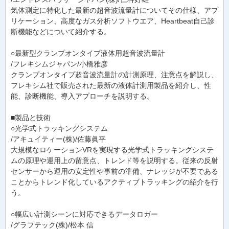
気体測定に特化した最新の超音波流量計についてその仕様、アプ
リケーション、高度なガス分析ソフトウエア、Heartbeat自己診
断機能などについて紹介する。
○最新型クランプオンタイプ液体用超音波流量計
/フレキシムジャパン/小橋雅彦
クランプオンタイプ超音波流量計の計測原理、注意点を解説し、
フレキシム社で販売された最新の液体計測用製品を紹介し、性
能、診断機能、導入アプローチを説明する。
■製品と技術
○光学式トラッキングシステム
/アキュイティー(株)/佐藤眞平
大規模なロケーションVRを実現する光学式トラッキングシステ
ムの原理や運用上の留意点、トレンド等を説明する。従来の反射
センサーから運用の安定性や事前の準備、ナレッジが不要である
ことからトレンド化しているアクティブトラッキングの紹介を行
う。
○幅広い計測シーンに対応できるデータロガー
/グラフテック(株)/松本 信