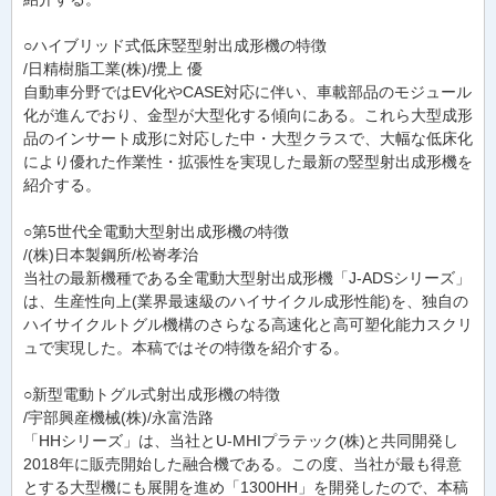
○ハイブリッド式低床竪型射出成形機の特徴
/日精樹脂工業(株)/攪上 優
自動車分野ではEV化やCASE対応に伴い、車載部品のモジュール
化が進んでおり、金型が大型化する傾向にある。これら大型成形
品のインサート成形に対応した中・大型クラスで、大幅な低床化
により優れた作業性・拡張性を実現した最新の竪型射出成形機を
紹介する。
○第5世代全電動大型射出成形機の特徴
/(株)日本製鋼所/松㟢孝治
当社の最新機種である全電動大型射出成形機「J-ADSシリーズ」
は、生産性向上(業界最速級のハイサイクル成形性能)を、独自の
ハイサイクルトグル機構のさらなる高速化と高可塑化能力スクリ
ュで実現した。本稿ではその特徴を紹介する。
○新型電動トグル式射出成形機の特徴
/宇部興産機械(株)/永富浩路
「HHシリーズ」は、当社とU-MHIプラテック(株)と共同開発し
2018年に販売開始した融合機である。この度、当社が最も得意
とする大型機にも展開を進め「1300HH」を開発したので、本稿