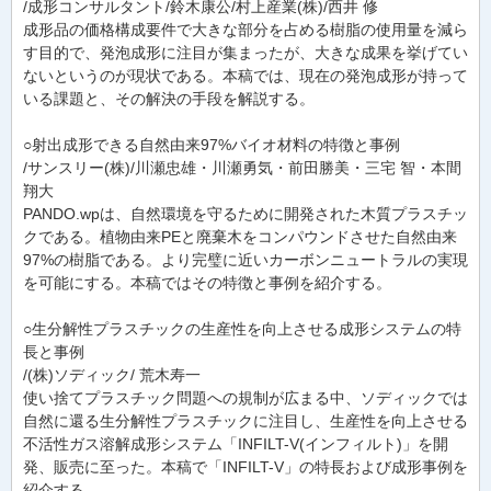
/成形コンサルタント/鈴木康公/村上産業(株)/西井 修
成形品の価格構成要件で大きな部分を占める樹脂の使用量を減ら
す目的で、発泡成形に注目が集まったが、大きな成果を挙げてい
ないというのが現状である。本稿では、現在の発泡成形が持って
いる課題と、その解決の手段を解説する。
○射出成形できる自然由来97%バイオ材料の特徴と事例
/サンスリー(株)/川瀬忠雄・川瀬勇気・前田勝美・三宅 智・本間
翔大
PANDO.wpは、自然環境を守るために開発された木質プラスチッ
クである。植物由来PEと廃棄木をコンパウンドさせた自然由来
97%の樹脂である。より完璧に近いカーボンニュートラルの実現
を可能にする。本稿ではその特徴と事例を紹介する。
○生分解性プラスチックの生産性を向上させる成形システムの特
長と事例
/(株)ソディック/ 荒木寿一
使い捨てプラスチック問題への規制が広まる中、ソディックでは
自然に還る生分解性プラスチックに注目し、生産性を向上させる
不活性ガス溶解成形システム「INFILT-V(インフィルト)」を開
発、販売に至った。本稿で「INFILT-V」の特長および成形事例を
紹介する。