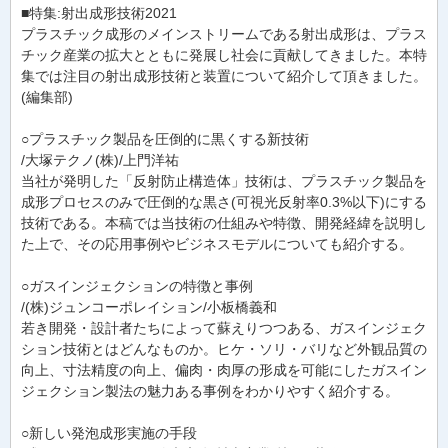
■特集:射出成形技術2021
プラスチック成形のメインストリームである射出成形は、プラス
チック産業の拡大とともに発展し社会に貢献してきました。本特
集では注目の射出成形技術と装置について紹介して頂きました。
(編集部)
○プラスチック製品を圧倒的に黒くする新技術
/大塚テクノ(株)/上門洋祐
当社が発明した「反射防止構造体」技術は、プラスチック製品を
成形プロセスのみで圧倒的な黒さ(可視光反射率0.3%以下)にする
技術である。本稿では当技術の仕組みや特徴、開発経緯を説明し
た上で、その応用事例やビジネスモデルについても紹介する。
○ガスインジェクションの特徴と事例
/(株)ジュンコーポレイション/小板橋義和
若き開発・設計者たちによって蘇えりつつある、ガスインジェク
ション技術とはどんなものか。ヒケ・ソリ・バリなど外観品質の
向上、寸法精度の向上、偏肉・肉厚の形成を可能にしたガスイン
ジェクション製法の魅力ある事例をわかりやすく紹介する。
○新しい発泡成形実施の手段