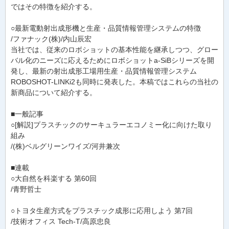
ではその特徴を紹介する。
○最新電動射出成形機と生産・品質情報管理システムの特徴
/ファナック(株)/内山辰宏
当社では、従来のロボショットの基本性能を継承しつつ、グロー
バル化のニーズに応えるためにロボショットa-SiBシリーズを開
発し、最新の射出成形工場用生産・品質情報管理システム
ROBOSHOT-LINKi2も同時に発表した。本稿ではこれらの当社の
新商品について紹介する。
■一般記事
○[解説]プラスチックのサーキュラーエコノミー化に向けた取り
組み
/(株)ベルグリーンワイズ/河井兼次
■連載
○大自然を科楽する 第60回
/青野哲士
○トヨタ生産方式をプラスチック成形に応用しよう 第7回
/技術オフィス Tech-T/高原忠良