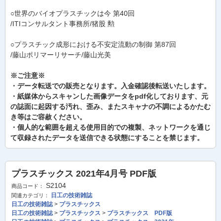
○世界のバイオプラスチックは今 第40回
/ITIコンサルタント事務所/猪股 勲
○プラスチック成形における不安定流動の制御 第87回
/藤山ポリマーリサーチ/藤山光美
※ご注意※
・データ転送での販売となります。入金確認後転送いたします。
・紙媒体からスキャンした画像データをpdf化しております、元
の誌面に起因する汚れ、歪み、またスキャナの不調によるかたむ
き等はご容赦ください。
・個人的な範囲を超える使用目的での複製、ネットワークを通じ
て収録されたデータを送信できる状態にすることを禁じます。
プラスチックス 2021年4月号 PDF版
S2104
商品コード：
日工の技術雑誌
関連カテゴリ：
日工の技術雑誌
>
プラスチックス
日工の技術雑誌
>
プラスチックス
>
プラスチックス PDF版