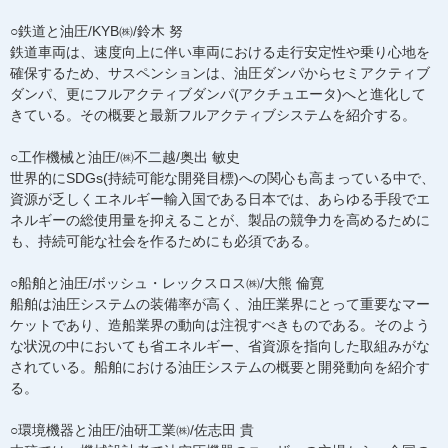
○鉄道と油圧/KYB㈱/鈴木 努
鉄道車両は、速度向上に伴い車両における走行安定性や乗り心地を
確保するため、サスペンションは、油圧ダンパからセミアクティブ
ダンパ、更にフルアクティブダンパ(アクチュエータ)へと進化して
きている。その概要と最新フルアクティブシステムを紹介する。
○工作機械と油圧/㈱不二越/奥出 敏史
世界的にSDGs(持続可能な開発目標)への関心も高まっている中で、
資源が乏しくエネルギー輸入国である日本では、あらゆる手段でエ
ネルギーの総使用量を抑えることが、製品の競争力を高めるために
も、持続可能な社会を作るためにも必須である。
○船舶と油圧/ボッシュ・レックスロス㈱/大熊 倫寛
船舶は油圧システムの装備率が高く、油圧業界にとって重要なマー
ケットであり、造船業界の動向は注視すべきものである。そのよう
な状況の中においても省エネルギー、省資源を指向した取組みがな
されている。船舶における油圧システムの概要と開発動向を紹介す
る。
○環境機器と油圧/油研工業㈱/佐志田 貴