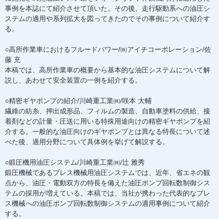
事例を本誌にて紹介させて頂いた。その後、走行駆動系への油圧シ
ステムの適用や系列拡大を図ってきたのでその事例について紹介す
る。
○高所作業車におけるフルードパワー/㈱アイチコーポレーション/佐
藤 充
本稿では、高所作業車の概要から基本的な油圧システムについて解
説し、あわせて安全装置の一例を紹介する。
○精密ギヤポンプの紹介/川崎重工業㈱/咲本 大輔
繊維の紡糸、押出成形品、フィルムの製造、自動車塗料の供給、接
着剤などの計量・圧送に用いる特殊用途向けの精密ギヤポンプを紹
介する。一般的な油圧向けのギヤポンプとは異なる特長について述
べた後、適用分野について具体例を挙げて解説する。
○鍛圧機用油圧システム/川崎重工業㈱/辻 雅秀
鍛圧機械であるプレス機械用油圧システムでは、近年、省エネの観
点から、油圧・電動双方の特長を備えた油圧ポンプ回転数制御シス
テムの採用が増えている。本稿では、当社が携わった代表的なプレ
ス機械への油圧ポンプ回転数制御システムの適用事例について紹介
する。