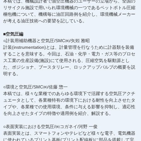
本稿では、機械設計者で油空圧機器のユーザーの立場から、全国の
リサイクル施設で用いられ環境機械の一つであるペットボトル圧縮
梱包機について、機構毎に油圧回路例を紹介し、環境機械メーカー
が考える油圧技術への要望を記している。
■空気圧編
○計装用補助機器と空気圧/SMC㈱/矢矧 雅昭
計装(instrumentation)とは、計量管理を行なうために計器類を装備
することを意味する。今回は、石油・化学・電力・ガス等のプロセ
ス工業の生産設備(施設)にて使用される、圧縮空気を駆動源とし
た、ポジショナ、ブースタリレー、ロックアップバルブの概要を説
明する。
○環境と空気圧/SMC㈱/佐藤 惣一
本稿では、様々な業種でのあらゆる環境下で活躍する空気圧アクチ
ュエータとして、各業種特有の環境下における耐性を向上させたタ
イプや、各業種での使用環境、条件に与える影響を抑制し、適応性
を向上させたタイプの特徴や適用例を紹介、解説する。
○表面実装における空気圧/㈱コガネイ/河野 一俊
表面実装とは、スマートフォンやテレビなど様々な電子、電気機器
に使われているプリント基板(プリント配線板)に部品を搭載して完