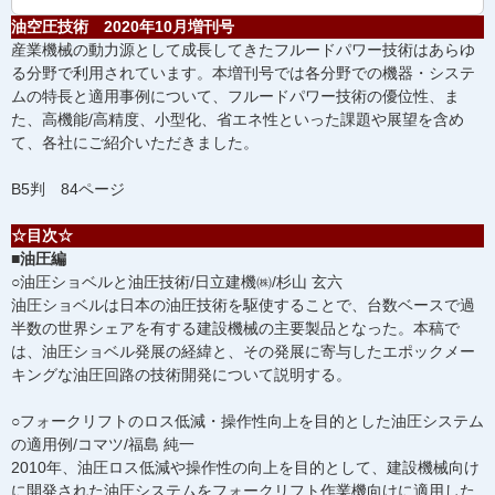
油空圧技術 2020年10月増刊号
産業機械の動力源として成長してきたフルードパワー技術はあらゆ
る分野で利用されています。本増刊号では各分野での機器・システ
ムの特長と適用事例について、フルードパワー技術の優位性、ま
た、高機能/高精度、小型化、省エネ性といった課題や展望を含め
て、各社にご紹介いただきました。
B5判 84ページ
☆目次☆
■油圧編
○油圧ショベルと油圧技術/日立建機㈱/杉山 玄六
油圧ショベルは日本の油圧技術を駆使することで、台数ベースで過
半数の世界シェアを有する建設機械の主要製品となった。本稿で
は、油圧ショベル発展の経緯と、その発展に寄与したエポックメー
キングな油圧回路の技術開発について説明する。
○フォークリフトのロス低減・操作性向上を目的とした油圧システム
の適用例/コマツ/福島 純一
2010年、油圧ロス低減や操作性の向上を目的として、建設機械向け
に開発された油圧システムをフォークリフト作業機向けに適用した