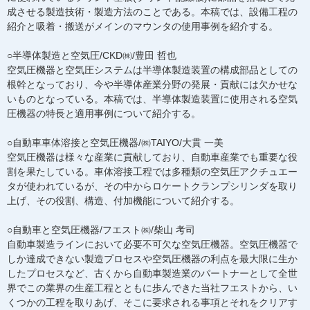
成させる製造技術・製造方法のことである。本稿では、設備工程の
紹介と吸着・搬送がメインのマウンタの使用事例を紹介する。
○半導体製造と空気圧/CKD㈱/豊田 哲也
空気圧機器と空気圧システムは半導体製造装置の構成部品としての
根幹となっており、今や半導体産業分野の発展・貢献には欠かせな
いものとなっている。本稿では、半導体製造装置に使用される空気
圧機器の特長と適用事例について紹介する。
○自動車車体溶接と空気圧機器/㈱TAIYO/大貫 一美
空気圧機器は様々な産業に貢献しており、自動車産業でも重要な役
割を果たしている。車体溶接工程では多種類の空気圧アクチュエー
タが使われているが、その中からロケートクランプシリンダを取り
上げ、その役割、構造、付加機能について紹介する。
○自動車と空気圧機器/フエスト㈱/柴山 考司
自動車製造ラインにおいて必要不可欠な空気圧機器。空気圧機器で
しか達成できない製造プロセスや空気圧機器の利点を最大限に生か
したプロセスなど、古くから自動車製造業のパートナーとして全世
界でこの業界の生産工程とともに歩んできた当社フエストから、い
くつかの工程を取りあげ、そこに要求される事項とそれをクリアす