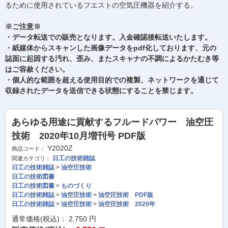
るために使用されているフエストの空気圧機器を紹介する。
※ご注意※
・データ転送での販売となります。入金確認後転送いたします。
・紙媒体からスキャンした画像データをpdf化しております、元の
誌面に起因する汚れ、歪み、またスキャナの不調によるかたむき等
はご容赦ください。
・個人的な範囲を超える使用目的での複製、ネットワークを通じて
収録されたデータを送信できる状態にすることを禁じます。
あらゆる用途に貢献するフルードパワー 油空圧
技術 2020年10月増刊号 PDF版
Y2020Z
商品コード：
日工の技術雑誌
関連カテゴリ：
日工の技術雑誌
>
油空圧技術
日工の技術図書
日工の技術図書
>
ものづくり
日工の技術雑誌
>
油空圧技術
>
油空圧技術 PDF版
日工の技術雑誌
>
油空圧技術
>
油空圧技術 2020年
通常価格(税込)：
2,750
円