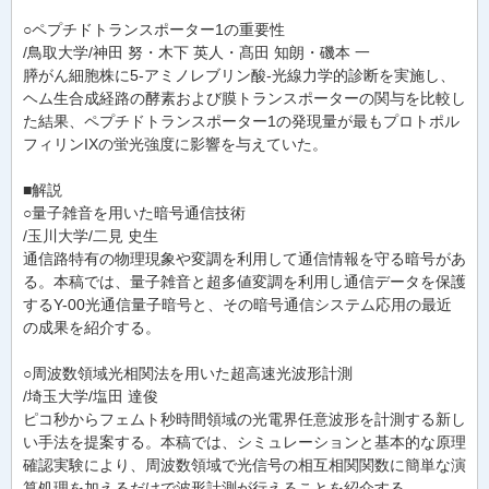
○ペプチドトランスポーター1の重要性
/鳥取大学/神田 努・木下 英人・髙田 知朗・磯本 一
膵がん細胞株に5-アミノレブリン酸-光線力学的診断を実施し、
ヘム生合成経路の酵素および膜トランスポーターの関与を比較し
た結果、ペプチドトランスポーター1の発現量が最もプロトポル
フィリンIXの蛍光強度に影響を与えていた。
■解説
○量子雑音を用いた暗号通信技術
/玉川大学/二見 史生
通信路特有の物理現象や変調を利用して通信情報を守る暗号があ
る。本稿では、量子雑音と超多値変調を利用し通信データを保護
するY-00光通信量子暗号と、その暗号通信システム応用の最近
の成果を紹介する。
○周波数領域光相関法を用いた超高速光波形計測
/埼玉大学/塩田 達俊
ピコ秒からフェムト秒時間領域の光電界任意波形を計測する新し
い手法を提案する。本稿では、シミュレーションと基本的な原理
確認実験により、周波数領域で光信号の相互相関関数に簡単な演
算処理を加えるだけで波形計測が行えることを紹介する。