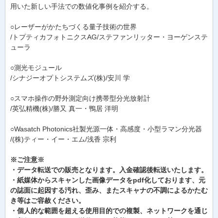
用いた新しい手法での数値化事例を紹介する。
○レーザーがかたちづくる量子技術の世界
/トプティカフォトニクスAG/ステファンリッター・ヨーゲンステ
ューラ
○測光モジュール
/シナジーオプトシステムズ(株)/安川 学
○スマホ操作の野外測定向け携帯型分光放射計
/英弘精機(株)/勝又 真一・鴨居 洋明
○Wasatch Photonics社製光源一体・高感度・小型ラマン分光器
/(株)ティー・イー・エム/浅香 宗利
※ご注意※
・データ転送での販売となります。入金確認後転送いたします。
・紙媒体からスキャンした画像データをpdf化しております、元
の誌面に起因する汚れ、歪み、またスキャナの不調によるかたむ
き等はご容赦ください。
・個人的な範囲を超える使用目的での複製、ネットワークを通じ