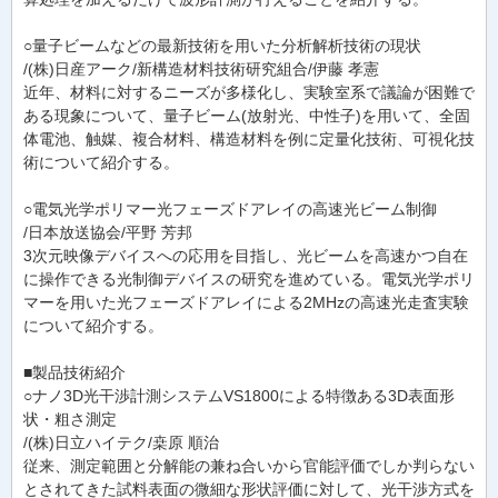
○量子ビームなどの最新技術を用いた分析解析技術の現状
/(株)日産アーク/新構造材料技術研究組合/伊藤 孝憲
近年、材料に対するニーズが多様化し、実験室系で議論が困難で
ある現象について、量子ビーム(放射光、中性子)を用いて、全固
体電池、触媒、複合材料、構造材料を例に定量化技術、可視化技
術について紹介する。
○電気光学ポリマー光フェーズドアレイの高速光ビーム制御
/日本放送協会/平野 芳邦
3次元映像デバイスへの応用を目指し、光ビームを高速かつ自在
に操作できる光制御デバイスの研究を進めている。電気光学ポリ
マーを用いた光フェーズドアレイによる2MHzの高速光走査実験
について紹介する。
■製品技術紹介
○ナノ3D光干渉計測システムVS1800による特徴ある3D表面形
状・粗さ測定
/(株)日立ハイテク/桒原 順治
従来、測定範囲と分解能の兼ね合いから官能評価でしか判らない
とされてきた試料表面の微細な形状評価に対して、光干渉方式を