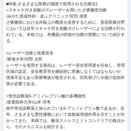
■特集:さまざまな医療の場面で使用される光療法1
○スキャナ付き炭酸ガスレーザーを用いたざ瘡瘢痕治療
/みやた形成外科・皮ふクリニック/宮田 成章
ざ瘡瘢痕における外観上の醜形を改善するために、美容医療分野
においては近年スキャナ付き炭酸ガスレーザーによる治療が行わ
れている。本稿では、本機器の特徴や治療の実際について紹介す
る。
○レーザー治療と医療安全
/東海大学/河野 太郎
レーザーを使用する場合は、レーザー安全管理者を任命し、管理
区域の設定、安全教育等を継続的に実施しなくてはならないが、
啓発不足もあり医療事故が散見される。官民挙げた今後の追加対
策が必要である。
○蛍光診断薬5-アミノレブリン酸の多機能性
/産業医科大学/山本 淳考
術中蛍光診断薬と知られている5-アミノレブリン酸であるが、近
年、さまざまな悪性腫瘍において放射線増感作用を示すことが分
かってきた。本稿では、酸化ストレスとミトコンドリアの観点か
ら、そのメカニズムを紹介する。