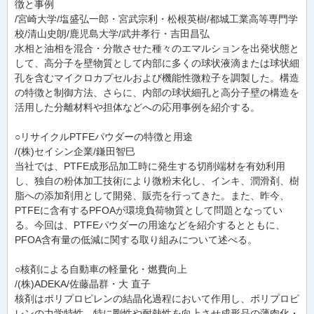
徴と事例
/宮崎大学/塩盛弘一郎・宮武宗利・松根英樹/都城工業高等専門学
校/清山史朗/鹿児島大学/武井孝行・吉田昌弘
水相と油相を混合・分散させた種々のエマルションを出発状態と
して、高分子を壁物質として内部に多くの球状液滴または球状細
孔を含むマイクロカプセルおよび機能性微粒子を調製した。構造
の特徴と制御方法、さらに、内部の球状細孔と高分子壁の構造を
活用した分離材料や担体などへの応用事例を紹介する。
○リサイクルPTFEパウダーの特徴と用途
/(株)セイシン企業/鎌田智巳
当社では、PTFE成形品加工時に発生する切削端材を有効利用
し、独自の粉体加工技術により微粉末化し、インキ、潤滑剤、樹
脂への添加剤用として開発、販売を行ってきた。また、昨今、
PTFEに含有するPFOAが環境負荷物質として問題となってい
る。今回は、PTFEパウダーの用途などを紹介するとともに、
PFOA含有量の低減に関する取り組みについて述べる。
○核剤による自動車の軽量化・燃費向上
/(株)ADEKA/佐藤晶群・大 直子
核剤はポリプロピレンの結晶化過程において作用し、ポリプロピ
レンの力学特性、特に剛性や耐熱性を向上させ成形品の薄肉化・