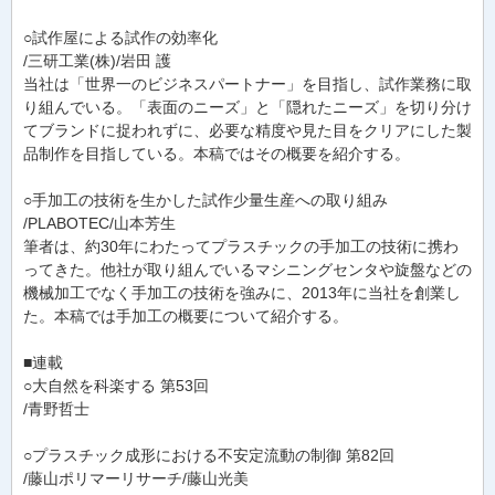
○試作屋による試作の効率化
/三研工業(株)/岩田 護
当社は「世界一のビジネスパートナー」を目指し、試作業務に取
り組んでいる。「表面のニーズ」と「隠れたニーズ」を切り分け
てブランドに捉われずに、必要な精度や見た目をクリアにした製
品制作を目指している。本稿ではその概要を紹介する。
○手加工の技術を生かした試作少量生産への取り組み
/PLABOTEC/山本芳生
筆者は、約30年にわたってプラスチックの手加工の技術に携わ
ってきた。他社が取り組んでいるマシニングセンタや旋盤などの
機械加工でなく手加工の技術を強みに、2013年に当社を創業し
た。本稿では手加工の概要について紹介する。
■連載
○大自然を科楽する 第53回
/青野哲士
○プラスチック成形における不安定流動の制御 第82回
/藤山ポリマーリサーチ/藤山光美