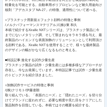
軽量化を可能とする。自動車用ポリプロピレンなど耐久用途向け
核剤「アデカスタブ NA-27」の特徴、適用性について述べる。
○プラスチック用新規エフェクト顔料の特徴と事例
/メルクパフォーマンスマテリアルズ(株)/東 和久
本稿で紹介するXirallic NXTシリーズは、プラスチック製品に今
までにないメタリック調、そして類まれなキラキラ感を与え、最
終製品のハイエンドな表面加飾のソリューションとして利用頂け
る顔料である。Xirallic NXTを使用することで、様々な最終製品
のデザインの幅がかなり広くなるものと考える。
■特設記事:進化する試作少量生産
プラスチック製品の試作・少量生産には多種多様なアプローチが
存在し、今なお発展しています。本特設記事では試作・少量生産
のトピックスを紹介頂きました。
○加飾試作サービスの特徴と事例
/(株)クリモト/伊藤達朗
取り組んでいる。「表面のニーズ」と「隠れたニーズ」を切り分
けてブランドに捉われずに、必要な精度や見た目をクリアにした
製品制作を目指している。本稿ではその概要を紹介する。