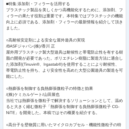
■特集:添加剤・フィラーを活用する
プラスチック製品を美しくかつ高機能化するために、添加剤、フ
ィラーの果たす役割は重要です。本特集ではプラスチックの機能
向上に必須である、添加剤・フィラーの最新情報を紹介して頂き
ました。
○高耐候安定剤による安全な屋外遊具の実現
/BASFジャパン(株)/香川 正
屋外用プラスチック製大型遊具は耐候性と帯電防止性を有する樹
脂の開発が必要であった。ポリエチレン樹脂に製造方法に適合し
た添加剤(Tinuvin®、Irgastab®)を使用することにより耐候性、
帯電防止性を持ち、より安全性を高めた大型公園遊具の製造を可
能にした。
○熱膨張を制御する負熱膨張微粒子の特徴と効果
/(株)ケミカルゲート/山田展也
当社では熱膨張を微粒子で解決するソリューションとして、温め
ると大きく縮む微粒子「熱膨張を制御する負熱膨張微粒子 CG-
NiTE」を開発した。本稿ではその概要を紹介する。
○高分子を壁物質に用いたマイクロカプセル・機能性微粒子の特