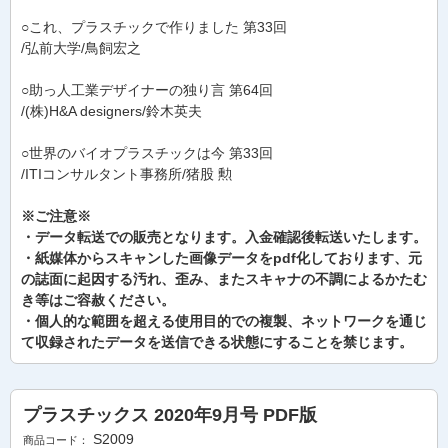
○これ、プラスチックで作りました 第33回
/弘前大学/鳥飼宏之
○助っ人工業デザイナーの独り言 第64回
/(株)H&A designers/鈴木英夫
○世界のバイオプラスチックは今 第33回
/ITIコンサルタント事務所/猪股 勲
※ご注意※
・データ転送での販売となります。入金確認後転送いたします。
・紙媒体からスキャンした画像データをpdf化しております、元
の誌面に起因する汚れ、歪み、またスキャナの不調によるかたむ
き等はご容赦ください。
・個人的な範囲を超える使用目的での複製、ネットワークを通じ
て収録されたデータを送信できる状態にすることを禁じます。
プラスチックス 2020年9月号 PDF版
S2009
商品コード：