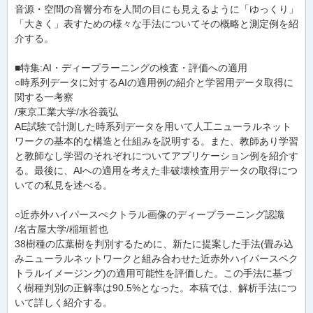
音源・空間の音響分布を人間の目にも見えるように「ゆっくり」
「大きく」表すための様々な手法についてその概略と測定例を紹
介する。
■特集:AI・ディープラーニングの検査・評価への適用
○時系列データに対するAIの適用例の紹介と学習用データ取得に
関する一考察
/東京工業大学/水谷義弘
AE試験で計測した時系列データを用いて人工ニューラルネット
ワークの基本的な構造と仕組みを説明する。また、教師あり学習
と教師なし学習のそれぞれについてアプリケーション例を紹介す
る。最後に、AIへの適用を考えた非破壊検査用データの取得につ
いての私見を述べる。
○近赤外ハイパースぺクトラル画像のディープラーニング認識
/名古屋大学/稲垣哲也
38樹種の広葉樹を判別するために、新たに提案した手法(畳み込
みニューラルネットワークと組み合わせた近赤外ハイパースペク
トラルイメージング)の適用可能性を評価した。この手法に基づ
く樹種判別の正解率は90.5%となった。本稿では、解析手法につ
いて詳しく紹介する。