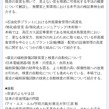
既存の装置を用いて、見えない音を簡易に可視化する手法の概要
について解説し、無響室と実環境における本手法の検証事例を紹
介する。
○石油化学プラントにおける外面腐食管理の高度化
/旭化成/皆見 岳/旭化成エンジニアリング/木村裕一
本稿では、高圧ガス認定事業所である旭化成水島製造所におい
て、更なる保安力、技術力の向上のために取り組んでいる外面腐
食管理を中心としたプラント設備(機器・配管)の設備管理の高度
化に関するいくつかの取り組みについて紹介する。
○最近の磁粉探傷試験装置と検査の自動化について
/日本電磁測器/堀 充孝・川澄直人・永田太祐
磁粉探傷試験の効率化を図る、より精度の高い探傷性能への改善
が行われ、検査の自動化についても進められている。本稿では、
最近の磁粉探傷試験の技術と自動検査の実例について紹介する。
■連載
○音波のよもやま話
従来の音波理論の問題
/アイ・エス・エル/宇田川義夫/東北大学/三原 毅
従来の超音波理論は色々な不具合を含んでおり、それらを正す。