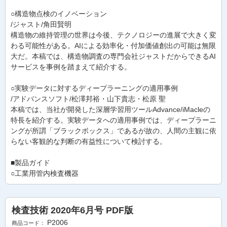
○構造物点検のイノベーション
/ジャスト/角田賢明
構造物の維持管理の世界は今後、テクノロジーの進展で大きく変
わる可能性がある。AIによる効率化・付加価値創出の可能は無限
大だ。本稿では、構造物調査の専門会社ジャストだからできるAI
サービスを事例を踏まえて紹介する。
○実験データに対するディープラーニングの適用事例
/アドバンスソフト/松澤邦裕・山下貴志・松原 聖
本稿では、当社が開発した深層学習用ツールAdvance/iMacleの
特長を紹介する。実験データへの適用事例では、ディープラーニ
ングが所謂「ブラックボックス」であるが故の、人間の主観に依
らない客観的な判断の有益性について検討する。
■製品ガイド
○工業用管内検査機器
検査技術 2020年6月号 PDF版
P2006
商品コード：