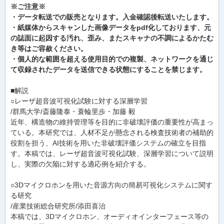
※ご注意※
・データ転送での販売となります。入金確認後転送いたします。
・紙媒体からスキャンした画像データをpdf化しております、元
の誌面に起因する汚れ、歪み、またスキャナの不調によるかたむ
き等はご容赦ください。
・個人的な範囲を超える使用目的での複製、ネットワークを通じ
て収録されたデータを送信できる状態にすることを禁じます。
■解説
○レーザ超音波可視化試験に対する深層学習
/群馬大学/斎藤隆泰・蓑輪里歩・加藤 毅
近年、構造物の維持管理等を目的に非破壊評価の重要性が高まっ
ている。本研究では、人材不足が懸念される検査技術者の補助的
役割を担う、AI技術を用いた非破壊評価システムの確立を目指
す。本稿では、レーザ超音波可視化試験、深層学習について説明
し、実際の欠陥に対する適応例を紹介する。
○3Dマイクロホンを用いた音源方向の簡易可視化システムに関す
る研究
/産業技術総合研究所/添田喜治
本稿では、3Dマイクロホン、オーディオインターフェース等の