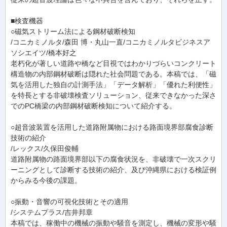
■検査機器
○磁気ストリーム法による鋼材破断検知
/コニカミノルタ/森田 博・丸山一直/コニカミノルタビジネスア
ソシエイツ/橋本好之
老朽化が著しい道路や橋など目視ではわかりづらいコンクリート
構造物の内部鋼材破断は隠れた社会問題である。本稿では、「磁
気を活用した独自の計測手法」「データ解析」「優れた利便性」
を特長とする非破壊検査ソリューション、従来できなかった深さ
でのPC橋梁の内部鋼材破断検知について紹介する。
○超音波装置を活用した道路附属物における路面境界部腐食診断
技術の紹介
/レックス/久保田俊輔
道路附属物の路面境界部以下の腐食状況を、非破壊で一次スクリ
ーニングとして診断する技術の紹介、及び沖縄県における検証例
からみる今後の課題。
○振動・音響の可視化技術とその適用
/システムプラス/吉井邦章
本稿では、稼働中の機械の振動や騒音を測定し、機械の変形や騒