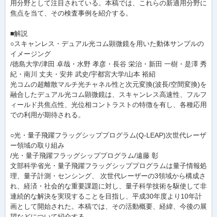
用分野として注目されている。本稿では、これらの新適用分野に
焦点を当て、その検査事例を紹介する。
■解説
○スキャンレス・デュアル光コム顕微鏡を用いた動体サンプルの
イメージング
/徳島大学/津田 卓哉・水野 孝彦・長谷 栄治・新田 一樹・是澤 秀
紀・南川 丈夫・安井 武史/宇都宮大学/山本 裕紹
光コムの超離散マルチ光チャネル性と次元変換(波長/空間変換)を
融合したデュアル光コム顕微鏡は、スキャンレス高速性、フルフ
ィールド共焦点性、光位相コントラストの特徴を有し、各種応用
での利用が期待される。
○光・量子飛躍フラッグシッププログラム(Q-LEAP)次世代レーザ
ー領域の取り組み
/光・量子飛躍フラッグシッププログラム/遠藤 彰
文部科学省光・量子飛躍フラッグシッププログラムは量子情報処
理、量子計測・センシング、 次世代レーザーの3領域から構成さ
れ、経済・社会的な重要課題に対し、量子科学技術を駆使して非
連続的な解決を実現することを目指し、平成30年度より10年計
画として開始された。本稿では、その活動概要、経緯、今後の展
望などについて紹介する。