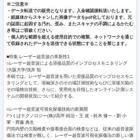
※ご注意※
・データ転送での販売となります。入金確認後転送いたします。
・紙媒体からスキャンした画像データをpdf化しております、元
の誌面に起因する汚れ、歪み、またスキャナの不調によるかたむ
き等はご容赦ください。
・個人的な範囲を超える使用目的での複製、ネットワークを通じ
て収録されたデータを送信できる状態にすることを禁じます。
■特集:レーザー超音波の革新性1
○レーザー超音波による溶接品質のインプロセスモニタリング
/大阪大学/浅井 知
本稿では、レーザー超音波を用いた溶接品質のインプロセスモニ
タリングとして、溶融深さのその場計測技術ならびに溶接欠陥の
その場検出技術、さらに、実用化を目指したオンライン計測シス
テムの開発状況について紹介する。
○レーザー超音波可視化探傷技術の新展開
/つくばテクノロジー(株)/高坪 純治・王 波・鈴木 修一・劉 小
軍・齊藤 典生
円筒内壁の欠陥検査や接着接合面の検査などは、従来の超音波探
傷法では検査が難しく、レーザー超音波可視化探傷法の新しい適