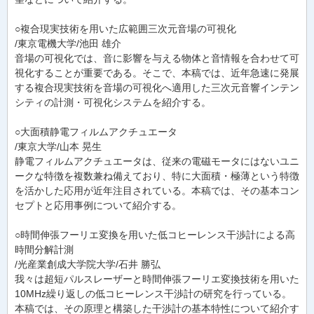
○複合現実技術を用いた広範囲三次元音場の可視化
/東京電機大学/池田 雄介
音場の可視化では、音に影響を与える物体と音情報を合わせて可
視化することが重要である。そこで、本稿では、近年急速に発展
する複合現実技術を音場の可視化へ適用した三次元音響インテン
シティの計測・可視化システムを紹介する。
○大面積静電フィルムアクチュエータ
/東京大学/山本 晃生
静電フィルムアクチュエータは、従来の電磁モータにはないユニ
ークな特徴を複数兼ね備えており、特に大面積・極薄という特徴
を活かした応用が近年注目されている。本稿では、その基本コン
セプトと応用事例について紹介する。
○時間伸張フーリエ変換を用いた低コヒーレンス干渉計による高
時間分解計測
/光産業創成大学院大学/石井 勝弘
我々は超短パルスレーザーと時間伸張フーリエ変換技術を用いた
10MHz繰り返しの低コヒーレンス干渉計の研究を行っている。
本稿では、その原理と構築した干渉計の基本特性について紹介す