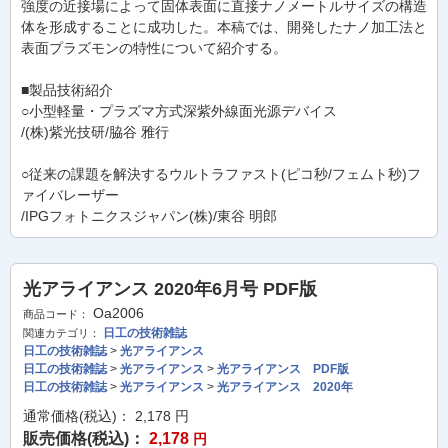
強度の近接場によって固体表面に直接ナノメートルサイズの構造
体を形成することに成功した。本稿では、開発したナノ加工法と
表面プラズモンの特性について紹介する。
■製品技術紹介
○小型軽量・プラズマ方式深紫外線面光源デバイス
/(株)紫光技研/脇谷 雅行
○従来の課題を解決するウルトラファスト(ピコ秒/フェムト秒)フ
ァイバレーザー
/IPGフォトニクスジャパン(株)/東谷 明郎
光アライアンス 2020年6月号 PDF版
Oa2006
商品コード：
日工の技術雑誌
関連カテゴリ：
日工の技術雑誌
>
光アライアンス
日工の技術雑誌
>
光アライアンス
>
光アライアンス PDF版
日工の技術雑誌
>
光アライアンス
>
光アライアンス 2020年
通常価格(税込)：
2,178
円
販売価格(税込)：
2,178
円