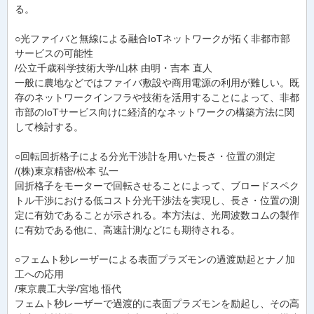
る。
○光ファイバと無線による融合IoTネットワークが拓く非都市部
サービスの可能性
/公立千歳科学技術大学/山林 由明・吉本 直人
一般に農地などではファイバ敷設や商用電源の利用が難しい。既
存のネットワークインフラや技術を活用することによって、非都
市部のIoTサービス向けに経済的なネットワークの構築方法に関
して検討する。
○回転回折格子による分光干渉計を用いた長さ・位置の測定
/(株)東京精密/松本 弘一
回折格子をモーターで回転させることによって、ブロードスペク
トル干渉における低コスト分光干渉法を実現し、長さ・位置の測
定に有効であることが示される。本方法は、光周波数コムの製作
に有効である他に、高速計測などにも期待される。
○フェムト秒レーザーによる表面プラズモンの過渡励起とナノ加
工への応用
/東京農工大学/宮地 悟代
フェムト秒レーザーで過渡的に表面プラズモンを励起し、その高