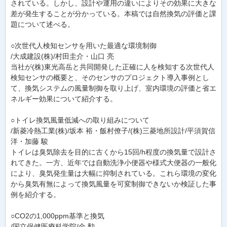
されている。しかし、設計や運用の違いによりその効果に大きな
差が発生することが分かっている。本稿では自然換気の評価と課
題について述べる。
○次世代人検知センサを用いた最適な環境制御
/大成建設(株)/村田圭介・山口 亮
当社が(株)東光高岳と共同開発した正確に人を検知する次世代人
検知センサの概要と、そのセンサのプロジェクト導入事例とし
て、換気システムの風量制御を取り上げ、室内環境の評価と省エ
ネルギー効果について紹介する。
○トイレ換気風量低減への取り組みについて
/新菱冷熱工業(株)/坂本 裕・飯村僚子/(株)三菱地所設計/平須賀信
洋・加藤 駿
トイレは臭気除去を目的に古くから15回/h程度の換気量で設計さ
れてきた。一方、近年では自動洗浄小便器や様式大便器の一般化
により、臭気発生量は大幅に抑制されている。これら環境の変化
から臭気有無によって換気風量を可変制御できないか検証した事
例を紹介する。
○CO2の1,000ppm基準と換気
/国立保健医療科学院/金 勲