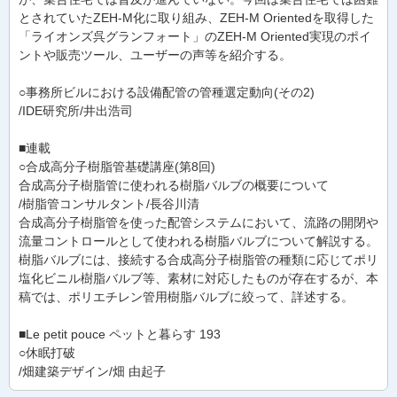
とされていたZEH-M化に取り組み、ZEH-M Orientedを取得した
「ライオンズ呉グランフォート」のZEH-M Oriented実現のポイ
ントや販売ツール、ユーザーの声等を紹介する。
○事務所ビルにおける設備配管の管種選定動向(その2)
/IDE研究所/井出浩司
■連載
○合成高分子樹脂管基礎講座(第8回)
合成高分子樹脂管に使われる樹脂バルブの概要について
/樹脂管コンサルタント/長谷川清
合成高分子樹脂管を使った配管システムにおいて、流路の開閉や
流量コントロールとして使われる樹脂バルブについて解説する。
樹脂バルブには、接続する合成高分子樹脂管の種類に応じてポリ
塩化ビニル樹脂バルブ等、素材に対応したものが存在するが、本
稿では、ポリエチレン管用樹脂バルブに絞って、詳述する。
■Le petit pouce ペットと暮らす 193
○休眠打破
/畑建築デザイン/畑 由起子