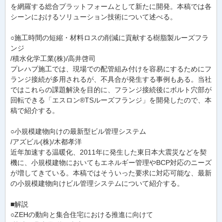
を網羅する総合プラットフォームとして新たに開発。本稿では各
シーンにおけるソリューション技術について述べる。
○施工時間の短縮・材料ロスの削減に貢献する樹脂製ルーズフラ
ンジ
/積水化学工業(株)/高井啓司
プレハブ施工では、現場での配管組み付けを容易にするためにフ
ランジ接続が多用されるが、不具合が発生する事例もある。当社
ではこれらの課題解決を目的に、フランジ接続後にボルト穴部が
回転できる「エスロン®TSルーズフランジ」を開発したので、本
稿で紹介する。
○小規模建物向けの最新型ビル管理システム
/アズビル(株)/木都孝洋
近年加速する温暖化、2011年に発生した東日本大震災などを契
機に、小規模建物においてもエネルギー管理やBCP対応のニーズ
が増してきている。本稿ではそういった要求に対応可能な、最新
の小規模建物向けビル管理システムについて紹介する。
■解説
○ZEHの動向と集合住宅における推進に向けて