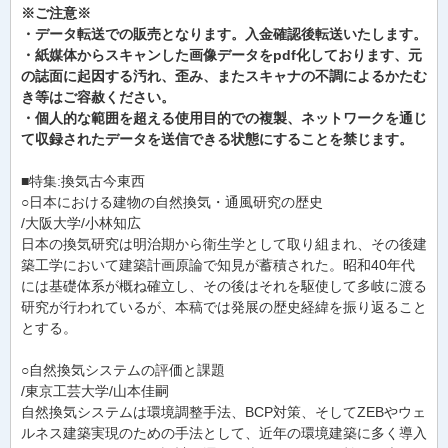
※ご注意※
・データ転送での販売となります。入金確認後転送いたします。
・紙媒体からスキャンした画像データをpdf化しております、元
の誌面に起因する汚れ、歪み、またスキャナの不調によるかたむ
き等はご容赦ください。
・個人的な範囲を超える使用目的での複製、ネットワークを通じ
て収録されたデータを送信できる状態にすることを禁じます。
■特集:換気古今東西
○日本における建物の自然換気・通風研究の歴史
/大阪大学/小林知広
日本の換気研究は明治期から衛生学として取り組まれ、その後建
築工学において建築計画原論で知見が蓄積された。昭和40年代
には基礎体系が概ね確立し、その後はそれを駆使して多岐に渡る
研究が行われているが、本稿では発展の歴史経緯を振り返ること
とする。
○自然換気システムの評価と課題
/東京工芸大学/山本佳嗣
自然換気システムは環境調整手法、BCP対策、そしてZEBやウェ
ルネス建築実現のための手法として、近年の環境建築に多く導入