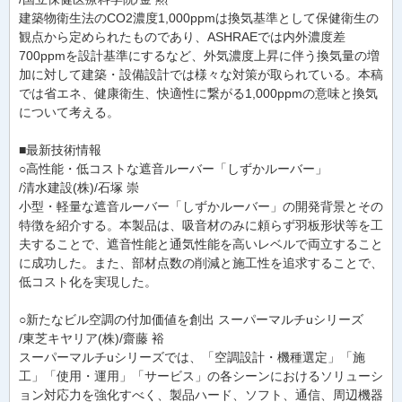
建築物衛生法のCO2濃度1,000ppmは換気基準として保健衛生の
観点から定められたものであり、ASHRAEでは内外濃度差
700ppmを設計基準にするなど、外気濃度上昇に伴う換気量の増
加に対して建築・設備設計では様々な対策が取られている。本稿
では省エネ、健康衛生、快適性に繋がる1,000ppmの意味と換気
について考える。
■最新技術情報
○高性能・低コストな遮音ルーバー「しずかルーバー」
/清水建設(株)/石塚 崇
小型・軽量な遮音ルーバー「しずかルーバー」の開発背景とその
特徴を紹介する。本製品は、吸音材のみに頼らず羽板形状等を工
夫することで、遮音性能と通気性能を高いレベルで両立すること
に成功した。また、部材点数の削減と施工性を追求することで、
低コスト化を実現した。
○新たなビル空調の付加価値を創出 スーパーマルチuシリーズ
/東芝キヤリア(株)/齋藤 裕
スーパーマルチuシリーズでは、「空調設計・機種選定」「施
工」「使用・運用」「サービス」の各シーンにおけるソリューシ
ョン対応力を強化すべく、製品ハード、ソフト、通信、周辺機器