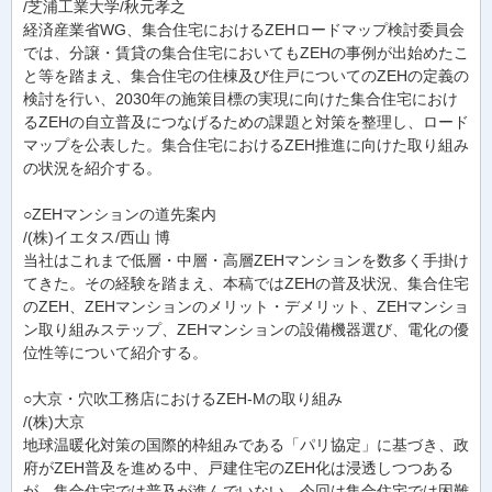
/芝浦工業大学/秋元孝之
経済産業省WG、集合住宅におけるZEHロードマップ検討委員会
では、分譲・賃貸の集合住宅においてもZEHの事例が出始めたこ
と等を踏まえ、集合住宅の住棟及び住戸についてのZEHの定義の
検討を行い、2030年の施策目標の実現に向けた集合住宅におけ
るZEHの自立普及につなげるための課題と対策を整理し、ロード
マップを公表した。集合住宅におけるZEH推進に向けた取り組み
の状況を紹介する。
○ZEHマンションの道先案内
/(株)イエタス/西山 博
当社はこれまで低層・中層・高層ZEHマンションを数多く手掛け
てきた。その経験を踏まえ、本稿ではZEHの普及状況、集合住宅
のZEH、ZEHマンションのメリット・デメリット、ZEHマンショ
ン取り組みステップ、ZEHマンションの設備機器選び、電化の優
位性等について紹介する。
○大京・穴吹工務店におけるZEH-Mの取り組み
/(株)大京
地球温暖化対策の国際的枠組みである「パリ協定」に基づき、政
府がZEH普及を進める中、戸建住宅のZEH化は浸透しつつある
が、集合住宅では普及が進んでいない。今回は集合住宅では困難