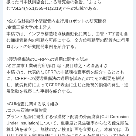
扱った日本鉄鋼協会による研究会の報告。“ふぇら
む”Vol.24(No.1)365-41(2019)からの転載である。
○全方位移動型小型配管内走行用ロボットの研究開発
/室蘭工業大学/水上雅人
本稿では、インフラ構造物点検自動化に関し、曲管・T字管を含
む細径管路内の移動を可能にする、全方位移動型の配管内走行用
ロボットの研究開発事例を紹介する。
○浸透探傷法のCFRPへの適用に関する試み
/名古屋市工業研究所/深谷 聡・夏目勝之・名倉あずさ
本稿では、代表的なCFRPの非破壊検査事例を紹介するととも
に、CFRPへの浸透探傷法の適用を試みたのでその概要を解説
し、疲労負荷によってCFRP表面に生じた微視的損傷の発生・進
展挙動を観察した事例を紹介する。
○CUI検査に関する取り組み
/コスモ石油/伊藤智貴
プラント配管に発生する保温材下配管の外面腐食(CUI:Corrosion
Under Insulation)について、重要度と発生確率からなる優先順位
算出法を確立し、無駄のない検査計画を立案した。本稿では、取
り組み内容と実績評価により新たに得られた知見について紹介す