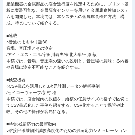
産業機器の金属部品の腐食進行度を推定するために、プリント基
板に実装可能な、金属腐食センサーを用いた金属腐食検知システ
ムを開発した。本稿では、本システムの金属腐食検知方法、構
成、特長について紹介する。
■連載
○音波のよもやま話36
音場、音圧場とその測定
/アイ・エス・エル/宇田川義夫/東北大学/三原 毅
本稿では、音場、音圧場の違いの説明と、音圧場の意味する内容
や音場は測定不可能なことを紹介する。
■検査機器
○CSV書式を活用した3次元計測データの解析事例
/セイコーウェーブ/新村 稔
本稿では、腐食減肉の数値を、縦横の任意サイズの格子で区切っ
てCSV書式化した事例を紹介する。CSV化することで保管や比
較、その他の操作が容易になる。
■特集:残留応力の最新動向
○溶接部破壊靭性試験高度化のための残留応力シミュレーション