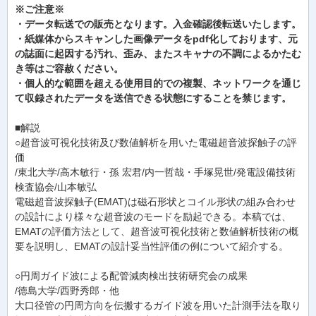
※ご注意※
・データ転送での販売となります。入金確認後転送いたします。
・紙媒体からスキャンした画像データをpdf化しております、元
の誌面に起因する汚れ、歪み、またスキャナの不調によるかたむ
き等はご容赦ください。
・個人的な範囲を超える使用目的での複製、ネットワークを通じ
て収録されたデータを送信できる状態にすることを禁じます。
■解説
○超音波可視化技術及び数値解析を用いた電磁超音波探触子の評
価
/東北大学/高木敏行・孫 宏君/内一哲哉・手塚晃世/発電設備技術
検査協会/山本敏弘
電磁超音波探触子(EMAT)は磁石形状とコイル形状の組み合わせ
の設計により様々な超音波のモードを励起できる。本稿では、
EMATの評価方法として、超音波可視化技術と数値解析技術の概
要を説明し、EMATの設計妥当性評価の例について紹介する。
○円周ガイド波による配管減肉検出技術研究会の成果
/徳島大学/西野秀郎・他
大口径管の円周方向を伝搬するガイド波を用いた計測手法を取り