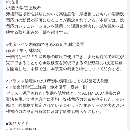
の活用
/大阪大学/三上欣希
溶接部破壊靭性試験において高強度化・厚板化にともない溶接残
留応力の影響が顕著になることが懸念されている。本稿では、残
留応力シミュレーションを活用して課題を解決し、試験規格へ反
映する取り組みの一部を紹介する。
○生産ライン内稼働できるX線応力測定装置
/新東工業 小林祐次
一般的な部品の生産現場の環境で使用でき、また短時間で測定が
完了できることから全数検査を実現できるX線残留応力測定装置
を開発した。本稿では、本装置の概要と特性について紹介する。
○ブラスト処理されたH型鋼の穿孔法による残留応力測定
/IHI検査計測/三上隆男・鈴木優平・夏井一樹
ブラスト処理されたH型鋼を試験体としてASTM E837規格の穿
孔法を用いて深さ方向に不均一な残留応力分布を測定した。その
際に、同規格で規定されているロゼットひずみゲージの大きさが
残留応力の測定分解能に及ぼす影響も明らかにした。
■製品ガイド
○厚さ計・膜厚計