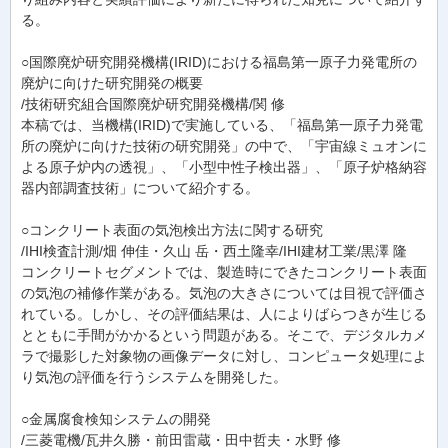
る。
○国際廃炉研究開発機構(IRID)における福島第一原子力発電所の
廃炉に向けた研究開発の概要
/技術研究組合国際廃炉研究開発機構/関 修
本稿では、当機構(IRID)で実施している、「福島第一原子力発電
所の廃炉に向けた技術の研究開発」の中で、「宇宙線ミュオンに
よる原子炉内の透視」、「小型中性子検出器」、「原子炉格納容
器内部調査技術」について紹介する。
○コンクリート表面の気泡検出方法に関する研究
/IHI検査計測/畑 伸佳・久山 岳・西土隆幸/IHI建材工業/黒澤 隆
コンクリートセグメントでは、製造時にできたコンクリート表面
の気泡の補修作業がある。気泡の大きさについては目視で評価さ
れている。しかし、その評価結果は、人によりばらつきが生じる
とともに手間がかかるという問題がある。そこで、デジタルカメ
ラで撮影した対象物の画像データに対し、コンピュータ処理によ
り気泡の評価を行うシステムを開発した。
○金属腐食検知システムの開発
/三菱電機/瓦井久勝・前田雷蔵・田中哲夫・水野 修