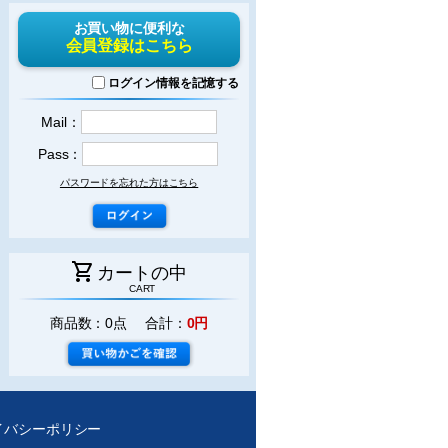
お買い物に便利な
会員登録はこちら
ログイン情報を記憶する
Mail：
Pass：
パスワードを忘れた方はこちら
shopping_cart
カートの中
CART
商品数：0点 合計：
0円
イバシーポリシー