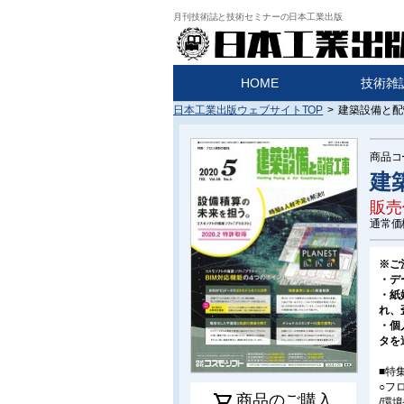
月刊技術誌と技術セミナーの日本工業出版
HOME
技術雑
日本工業出版ウェブサイトTOP
>
建築設備と配管
商品コ
建築
販売
通常価
※ご
・デ
・紙
れ、
・個
タを
■特
○フ
shopping_cart
商品のご購入
/環