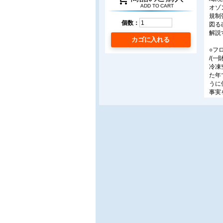
ADD TO CART
オゾ
規制
個数：
図る
解説
カゴに入れる
○フ
/(
冷凍
た年
うに
事実
本年
直接
○低
/AG
オゾ
AGC
ズ(
○低
/三
地球
対し
5,
冷房