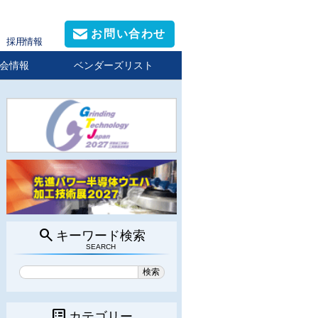
お問い合わせ
採用情報
会情報
ベンダーズリスト
search
キーワード検索
SEARCH
list_alt
カテゴリー