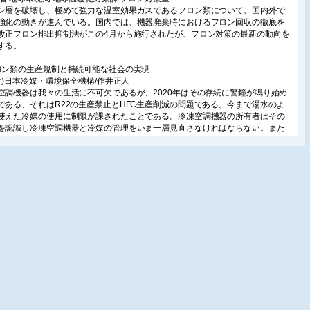
ン層を破壊し、極めて強力な温室効果ガスであるフロン類について、国内外で
強化の動きが進んでいる。国内では、機器廃棄時におけるフロン回収の徹底を
改正フロン排出抑制法がこの4月から施行されたが、フロン対策の最新の動向を
する。
ロン類の生産規制と持続可能な社会の実現
一財)日本冷媒・環境保全機構/作井正人
空調機器は我々の生活に不可欠であるが、2020年はその存続に警鐘が鳴り始め
である、それはR22の生産禁止とHFC生産削減の問題である。今まで湯水のよ
使えた冷媒の使用に制限が課されたことである。冷凍空調機器の所有者はその
を認識し冷凍空調機器と冷媒の管理をいま一層見直さなければならない。また
4月1日より、改正フロン排出抑制法が施行され、法遵守不履行内容によっては
罰が適用されることになる。
GWP冷媒の開発動向 AGCの取り組み
C(株)/福島正人
ン層破壊と地球温暖化の二つの地球規模での環境問題を解決することを目的に
が独自に開発した次世代低GWP媒体AMOLEA.1234yf、1224yd、X及びYシリー
HFO-1123混合冷媒)について紹介する。
GWP冷媒を適用した高効率ターボ冷凍機
菱重工サーマルシステムズ(株)/長谷川泰士
温暖化防止のため、HFC削減に向けた規制が強化されており、ターボ冷凍機に
ても低GWP冷媒への転換と普及が必要となっている。そこで、150〜
000USRtの全容量帯で低GWP冷媒対応のターボ冷凍機を販売開始するとともに、
空調用途だけではなく、プロセス冷却や暖房用途にも普及を進めている。