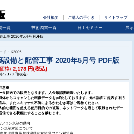
会社概要
ご購入の手引き
サイトマップ
誌一覧
技術図書一覧
日工セミナー
展示
工事 2020年5月号 PDF版
ード：
K2005
設備と配管工事 2020年5月号 PDF版
価格/
2,178
円(税込)
格/
2,178
円(税込)
注意※
ータ転送での販売となります。入金確認後転送いたします。
媒体からスキャンした画像データをpdf化しております、元の誌面に起因する汚
歪み、またスキャナの不調によるかたむき等はご容赦ください。
人的な範囲を超える使用目的での複製、ネットワークを通じて収録されたデー
送信できる状態にすることを禁じます。
集:フロン規制の動向
ロン規制対策について
境省 地球環境局 地球温暖化対策課 フロン対策室