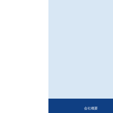
「フ
/高
シリ
ック
を活
安定
レシ
○外
米国
/元(
米国
は、
を紹
■Le
○百
/畑
会社概要