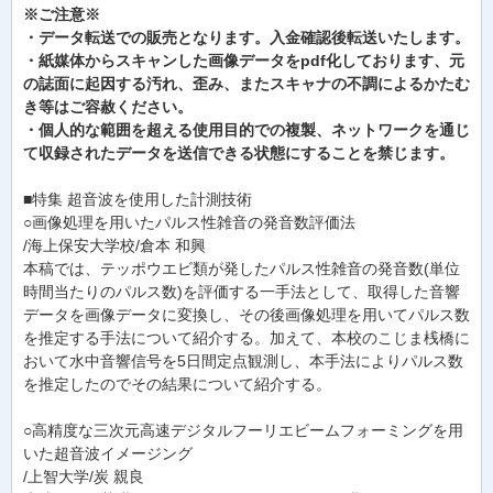
※ご注意※
・データ転送での販売となります。入金確認後転送いたします。
・紙媒体からスキャンした画像データをpdf化しております、元
の誌面に起因する汚れ、歪み、またスキャナの不調によるかたむ
き等はご容赦ください。
・個人的な範囲を超える使用目的での複製、ネットワークを通じ
て収録されたデータを送信できる状態にすることを禁じます。
■特集 超音波を使用した計測技術
○画像処理を用いたパルス性雑音の発音数評価法
/海上保安大学校/倉本 和興
本稿では、テッポウエビ類が発したパルス性雑音の発音数(単位
時間当たりのパルス数)を評価する一手法として、取得した音響
データを画像データに変換し、その後画像処理を用いてパルス数
を推定する手法について紹介する。加えて、本校のこじま桟橋に
おいて水中音響信号を5日間定点観測し、本手法によりパルス数
を推定したのでその結果について紹介する。
○高精度な三次元高速デジタルフーリエビームフォーミングを用
いた超音波イメージング
/上智大学/炭 親良