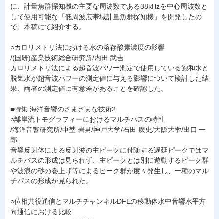
に、計量魚群探知機の主要な周波数である38kHzを中心周波数と
して使用可能な「低周波広帯域計量魚群探知機」を開発したの
で、本稿にて紹介する。
○カロリメトリ法における水の溶存酸素濃度の影響
/(国研)産業技術総合研究所/内田 武吉
カロリメトリ法による超音波パワー測定で使用している飽和水と
脱気水が超音波パワーの測定値に与える影響について検討した結
果、両者の測定値に有意差があることを確認した。
■特集 海洋音響のさまざまな技術2
○離岸流トモグラフィーにおけるマルチパスの特性
/海洋音響研究所/中埜 岩男/神戸大学/石田 廣史/大阪大学/出口 一
郎
音響反射体による反射波の主ピークに付随する遅延ピークではマ
ルチパスの形成は見られず、主ピークとは別に遊動するピーク群
や波浪の砂の巻上げ等によるピーク群が度々発生し、一種のマル
チパスの形成が見られた。
○位相共役通信とマルチチャンネルDFEの移動体水中音響水平方
向通信における比較