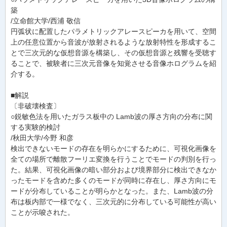
築
/立命館大学/西浦 敬信
円弧状に配置したパラメトリックアレースピーカを用いて、空間
上の任意位置から音波が放射されるような放射特性を形成するこ
とで三次元的な仮想音源を構築し、その仮想音源と残響を受聴す
ることで、被験者に三次元音像を知覚させる音像ホログラムを紹
介する。
■解説
〔非破壊検査〕
○鋭敏色法を用いたガラス板中の Lamb波の厚さ方向の分布に関
する実験的検討
/秋田大学/今野 和彦
検出できないモードの存在を明らかにするために、可視化画像を
全ての場所で離散フーリエ変換を行うことでモードの判別を行っ
た。結果、可視化画像の暗い部分および境界部分に検出できなか
ったモードを含めた多くのモードが同時に存在し、厚さ方向にモ
ードが分布していることが明らかとなった。また、Lamb波の分
布は板内部で一様でなく、三次元的に分布している可能性が高い
ことが示唆された。