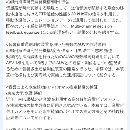
/(国研)海洋研究開発機構/樹田 行弘
伝搬路が時間変動する環境として、送信音源が移動する場合の移
動体通信におけるPTR通信の性能を20 kHz帯の信号を利用し、
移動体通信シミュレーションデータに適用して検討した。また、
既存のアレイ通信処理手法として、Multi-channel decision
feedback equalizerによる処理を行い、結果の比較を紹介する。
○音響多重通信測位装置を用いた複数のAUVの同時運用
/(国研)海洋研究開発機構/渡邊 佳孝・目黒 浩二・志村 拓也
効率的な深海調査を行うためのAUVの複数機同時運用において、
ASV 1機を用いて3機までのAUVとの通信・測位をしつつ監視す
るための音響多重通信測位装置の開発を行った。本稿では、本装
置の仕様および実海域で実施した運用実証について紹介する。
○音響による水生植物のバイオマス推定精度の検証
/東京大学/水野 勝紀
近年、MHz帯域の超音波を利用する高分解能音響ビデオカメラ
が浅瀬水域の植生調査に応用され始めている。本稿では、音響ビ
デオカメラを用いた水生植物のバイオマス推定方法とその精度検
証結果について紹介する。
○パラメトリックアレースピーカを用いた3D音像ホログラムの構