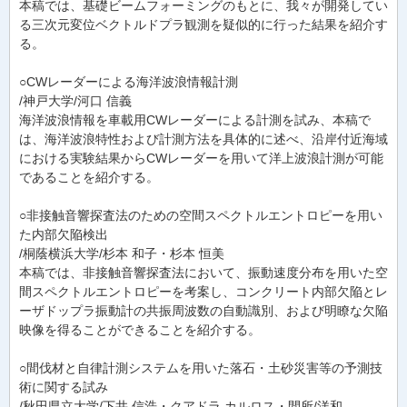
本稿では、基礎ビームフォーミングのもとに、我々が開発してい
る三次元変位ベクトルドプラ観測を疑似的に行った結果を紹介す
る。
○CWレーダーによる海洋波浪情報計測
/神戸大学/河口 信義
海洋波浪情報を車載用CWレーダーによる計測を試み、本稿で
は、海洋波浪特性および計測方法を具体的に述べ、沿岸付近海域
における実験結果からCWレーダーを用いて洋上波浪計測が可能
であることを紹介する。
○非接触音響探査法のための空間スペクトルエントロピーを用い
た内部欠陥検出
/桐蔭横浜大学/杉本 和子・杉本 恒美
本稿では、非接触音響探査法において、振動速度分布を用いた空
間スペクトルエントロピーを考案し、コンクリート内部欠陥とレ
ーザドップラ振動計の共振周波数の自動識別、および明瞭な欠陥
映像を得ることができることを紹介する。
○間伐材と自律計測システムを用いた落石・土砂災害等の予測技
術に関する試み
/秋田県立大学/下井 信浩・クアドラ カルロス・間所/洋和