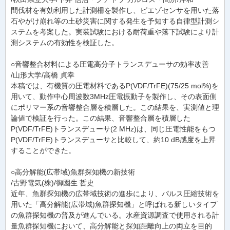
間伐材を有効利用した計測柵を製作し、ピエゾセンサを用いた落
石やがけ崩れ等の土砂災害に関する発生を予知する自律型計測シ
ステムを考案した。実装試験における耐荷重や落下試験により計
測システムの有効性を検証した。
○音響整合材料による圧電高分子トランスデューサの効率改善
/山形大学/高橋 貞幸
本稿では、有機質の圧電材料であるP(VDF/TrFE)(75/25 mol%)を
用いて、動作中心周波数3MHz圧電振動子を製作し、その表面側
にポリマー系の音響整合層を積層した。この結果を、実測値と理
論値で検証を行った。この結果、音響整合層を積層した
P(VDF/TrFE)トランスデューサ(2 MHz)は、同じ圧電性能をもつ
P(VDF/TrFE)トランスデューサと比較して、約10 dB感度を上昇
することができた。
○高分解能(広帯域)魚群探知機の新技術
/古野電気(株)/御園生 哲史
近年、魚群探知機の広帯域技術の進歩により、パルス圧縮技術を
用いた「高分解能(広帯域)魚群探知機」と呼ばれる新しいタイプ
の魚群探知機の普及が進んでいる。水産資源調査で使用される計
量魚群探知機において、高分解能と探知距離向上の両立を目的