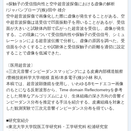
○探触子の受信指向性と空中超音波探傷における虚像の解析
/ジャパンプローブ(株)/田中 雄介
空中超音波探傷で画像化した際に虚像が発生することがある。空
中超音波探傷は送受信で凹面振動子を用いることがあるが、受信
面が大きいと試験体内部で広がった超音波を受信し、虚像が発生
する。この現象について受信指向性や探触子の受信信号、シミュ
レーションによる超音波伝搬で分析し、虚像の原因を調べた。受
信面を小さくすることや試験体と受信探触子の距離を適切に設定
することで虚像を低減できた。
〔医用超音波〕
○三次元音響インピーダンスマッピングによる皮膚内部構造観察
/豊橋技術科学大学/穂積 直裕/本多電子(株)/小林 和人
本稿では、超音波顕微鏡を使用し、いわゆるBモードエコー画像
のもとになる反射波形から、Time domain Reflectometryを参考
とした簡単なアルゴリズムにより、生体組織の深さ方向の音響イ
ンピーダンス分布を推定する手法を紹介する。皮膚組織を対象と
した観測実験で三次元音響インピーダンス分布を得ている。
■研究室紹介
○東北大学大学院医工学研究科・工学研究科 松浦研究室