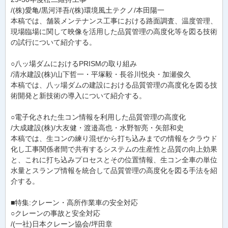
/(株)愛亀/黒河洋吾/(株)環境風土テクノ/本田陽一
本稿では、舗装メンテナンス工事における路面調査、温度管理、
現場臨場に関して映像を活用した品質管理の高度化等を図る技術
の試行について紹介する。
○八ッ場ダムにおけるPRISMの取り組み
/清水建設(株)/山下哲一・平塚毅・長谷川悦央・加瀬俊久
本稿では、八ッ場ダムの建設における品質管理の高度化を図る技
術開発と新技術の導入について紹介する。
○電子化された生コン情報を利用した品質管理の高度化
/大成建設(株)/大友健・渡邉高也・水野智亮・矢部和史
本稿では、生コンの練り混ぜから打ち込みまでの情報をクラウド
化し工事関係者間で共有するシステムの生産性と品質の向上効果
と、これに打ち込みプロセスとその位置情報、生コン全車の単位
水量とスランプ情報を統合して品質管理の高度化を図る手法を紹
介する。
■特集:クレーン・高所作業車の安全対応
○クレーンの事故と安全対応
/(一社)日本クレーン協会/坪田章