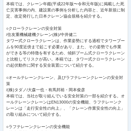
本稿では、クレーン年鑑(平成22年版〜令和元年版)に掲載した死
亡災害事例の内、建設業の事例を分析した内容と、近年新規に制
定、改定発行した日本クレーン協会規格を紹介する。
○クローラクレーンの安全対策
/住友重機械建機クレーン(株)/中井健二
タワー式クローラクレーンは、作業姿勢にする過程でタワーブー
ムを90度近傍まで起こす必要があり、また、その姿勢でも作業
ができる等の特徴を有するため、傾斜ブーム式クローラクレーン
と比較してリスクが高い。本稿では、タワー式クローラクレーン
の起伏動作に関する安全装置について紹介する。
○オールテレーンクレーン、及びラフテレーンクレーンの安全対
策
/(株)タダノ/大森一也・有馬邦裕・岡本俊彦
本稿では、当社が取り組んでいる安全対策の一部を紹介する。オ
ールテレーンクレーンはEN13000の安全機能、ラフテレーンク
レーンは「走行安全性の向上」、「クレーン作業安全性の向上」
の取り組みについて紹介する。
○ラフテレーンクレーンの安全機能