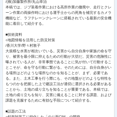
/(株)加藤製作所/丸山幸治
本稿では、ジブ装着作業における高所作業の撤廃や、走行とクレ
ーン作業の両操作時における運手士からの死角を補完するカメラ
機能など、ラフテレーンクレーンに搭載されている最新の安全機
能に着目して紹介する。
■技術資料
○地図情報を活用した防災対策
/香川大学/野々村敦子
大規模な水害が相次いでいる。災害から自分自身や家族の命を守
り、被害を最小限に抑えるための行動が大切だ。災害の危険性に
曝されている人が、非常事態であることに気が付いて行動するこ
とこそが、命を守る行動に繋がる。そのためには、自分自身がい
る場所はどのような場所なのかを知ることが、まず、必要であ
る。また、土木工事を行う際にも、その地盤がどのような特性を
もつのかを把握した上で建設工法が適切に選択される必要がある
ことから、土地の成り立ちを知ることが重要である。本稿では、
土地の成り立ちを知り、災害に備えることに対する課題、および
課題を克服するために有効な手段について紹介する。
■話題の工法
○斜面対策工に特化した「のり面CIM」の開発