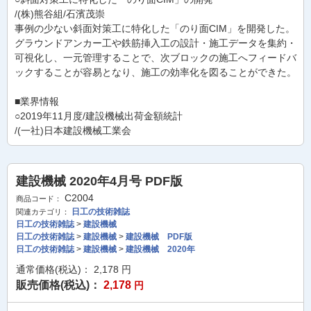
/(株)熊谷組/石濱茂崇
事例の少ない斜面対策工に特化した「のり面CIM」を開発した。
グラウンドアンカー工や鉄筋挿入工の設計・施工データを集約・
可視化し、一元管理することで、次ブロックの施工へフィードバ
ックすることが容易となり、施工の効率化を図ることができた。
■業界情報
○2019年11月度/建設機械出荷金額統計
/(一社)日本建設機械工業会
建設機械 2020年4月号 PDF版
C2004
商品コード：
日工の技術雑誌
関連カテゴリ：
日工の技術雑誌
>
建設機械
日工の技術雑誌
>
建設機械
>
建設機械 PDF版
日工の技術雑誌
>
建設機械
>
建設機械 2020年
通常価格(税込)：
2,178
円
販売価格(税込)：
2,178
円