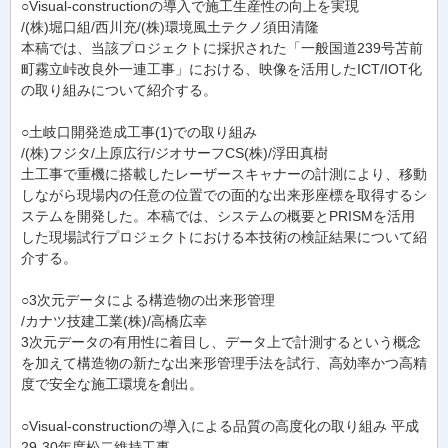
○Visual-constructionの導入で施工生産性の向上を実現
/(株)堀口組/西川充/(株)環境風土テクノ須田清隆
本稿では、当該プロジェクトに採択された「一般国道239号苫前
町霧立峠改良外一連工事」における、映像を活用したICT/IOT化
の取り組みについて紹介する。
○土岐口開発造成工事(1)での取り組み
/(株)フジタ/上原広行/ジオサーフCS(株)/浮田真樹
土工事で重機に搭載したレーザースキャナーの計測により、移動
しながら現場内の任意の位置での面的な出来形座標を取得するシ
ステムを開発した。本稿では、システムの概要とPRISMを活用
した現場試行プロジェクトにおける本技術の検証結果について紹
介する。
○3次元データによる構造物の出来形管理
/カナツ技建工業(株)/高橋広幸
3次元データの有用性に着目し、データ上で計測するという概念
を加えて構造物の新たな出来形管理手法を試行、高効率かつ高精
度で安全な施工環境を創出。
○Visual-constructionの導入による品質の高度化の取り組み 平成
29-30年度松二維持工事