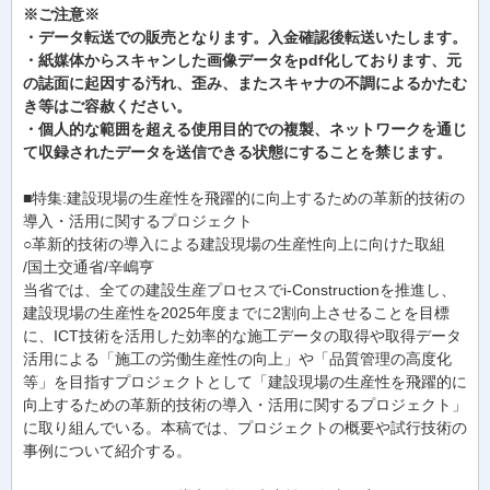
※ご注意※
・データ転送での販売となります。入金確認後転送いたします。
・紙媒体からスキャンした画像データをpdf化しております、元
の誌面に起因する汚れ、歪み、またスキャナの不調によるかたむ
き等はご容赦ください。
・個人的な範囲を超える使用目的での複製、ネットワークを通じ
て収録されたデータを送信できる状態にすることを禁じます。
■特集:建設現場の生産性を飛躍的に向上するための革新的技術の
導入・活用に関するプロジェクト
○革新的技術の導入による建設現場の生産性向上に向けた取組
/国土交通省/辛嶋亨
当省では、全ての建設生産プロセスでi-Constructionを推進し、
建設現場の生産性を2025年度までに2割向上させることを目標
に、ICT技術を活用した効率的な施工データの取得や取得データ
活用による「施工の労働生産性の向上」や「品質管理の高度化
等」を目指すプロジェクトとして「建設現場の生産性を飛躍的に
向上するための革新的技術の導入・活用に関するプロジェクト」
に取り組んでいる。本稿では、プロジェクトの概要や試行技術の
事例について紹介する。