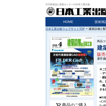
月刊技術誌と技術セミナーの日本工業出版
HOME
技術雑
日本工業出版ウェブサイトTOP
>
建築設備と配管
商品コ
建築
販売
通常価
※ご
・デ
・紙
れ、
・個
タを
■特集
○C
shopping_cart
商品のご購入
/(