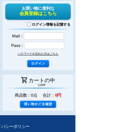
お買い物に便利な
会員登録はこちら
ログイン情報を記憶する
Mail：
Pass：
パスワードを忘れた方はこちら
shopping_cart
カートの中
CART
商品数：0点 合計：
0円
イバシーポリシー