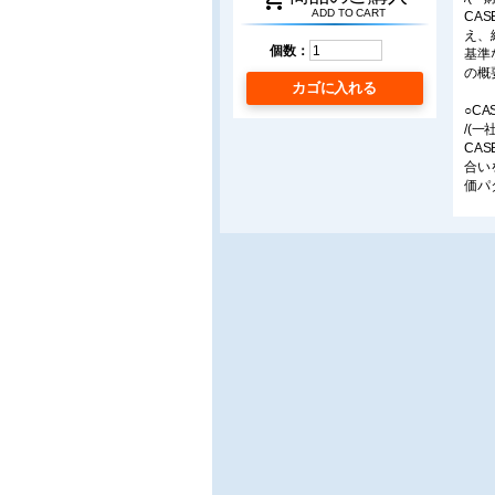
ADD TO CART
CA
え、
個数：
基準
の概
カゴに入れる
○C
/(
CA
合い
価パ
○CA
/東
健康
る。
簡易
て解
○C
/(
CA
用で
する
る。
度、