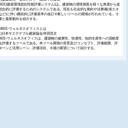
SBEE(建築環境総合性能評価システム)は、建築物の環境側面を様々な角度から捉
総合的に評価するためのシステムである。現在も社会的な動向や法整備(省エネ
など)に伴い継続的に評価基準の改訂や新しいツールの開発が行われている。そ
要と最新動向を紹介する。
ASBEE-ウェルネスオフィスとは
一社)日本サステナブル建築協会/井田浩文
SBEE-ウェルネスオフィスは、建築物の健康性、快適性、知的生産性への貢献度
を評価するツールである。本ツール開発の背景及びコンセプト、評価範囲、評
ターンと活用シーン、評価項目、今後の展望について紹介する。
SBEE-健康とは
海大学/中野淳太
寿命を延伸させるための予防医学の観点から、住環境の重要性が指摘されてい
住環境における問題点に住民が自ら気づき、改善行動のきっかけとするための
自己診断ツール、「すまい」と「コミュニティ」の健康チェックリストについ
説する。
ASBEE評価認証制度
一財)建築環境・省エネルギー機構/早津隆史
SBEEは、評価マニュアルと評価ソフト(Excel)を用い、基本的に誰もが自由に利
きる評価ツールである。一方で、評価結果を第三者や広告・カタログ等に提示
といった活用方法の場合、評価結果について信頼性や的確性の確保が重要とな
CASBEEの適正な運用と普及を図ることを目的とし、CASBEE評価員登録制
CASBEE評価認証制度、CASBEE自主評価登録制度を設けた。