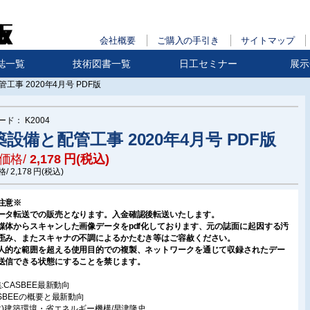
会社概要
ご購入の手引き
サイトマップ
誌一覧
技術図書一覧
日工セミナー
展示
工事 2020年4月号 PDF版
ード：
K2004
設備と配管工事 2020年4月号 PDF版
価格/
2,178
円(税込)
格/
2,178
円(税込)
注意※
ータ転送での販売となります。入金確認後転送いたします。
媒体からスキャンした画像データをpdf化しております、元の誌面に起因する汚
歪み、またスキャナの不調によるかたむき等はご容赦ください。
人的な範囲を超える使用目的での複製、ネットワークを通じて収録されたデー
送信できる状態にすることを禁じます。
:CASBEE最新動向
ASBEEの概要と最新動向
一財)建築環境・省エネルギー機構/早津隆史