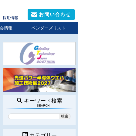
お問い合わせ
採用情報
会情報
ベンダーズリスト
search
キーワード検索
SEARCH
list_alt
カテゴリー