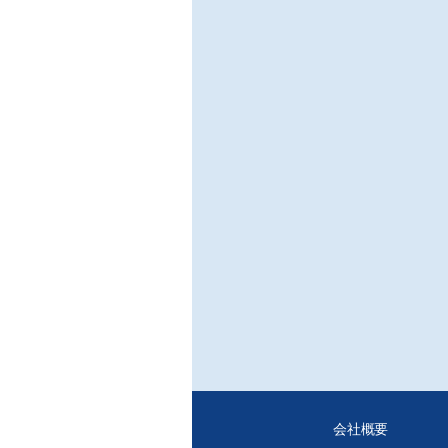
○合
合成
/樹
合成
同様
て、
リエ
■シ
○外
世界
/元(
以前
いて
■Le
○冬
/畑
会社概要