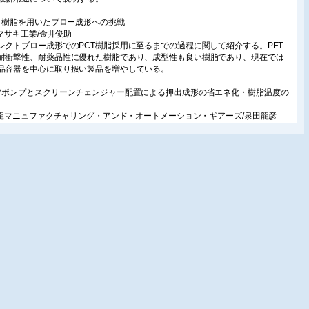
CT樹脂を用いたブロー成形への挑戦
株)マサキ工業/金井俊助
レクトブロー成形でのPCT樹脂採用に至るまでの過程に関して紹介する。PET
耐衝撃性、耐薬品性に優れた樹脂であり、成型性も良い樹脂であり、現在では
品容器を中心に取り扱い製品を増やしている。
アポンプとスクリーンチェンジャー配置による押出成形の省エネ化・樹脂温度の
株)龍マニュファクチャリング・アンド・オートメーション・ギアーズ/泉田龍彦
では、押出成形工程の省エネルギー化のためにスクリーンチェンジャーのギア
プの下流への設置を提案してきた。本稿では、その概要と昇圧120Bar以上の運
高シアレート域での急激な粘度低下に対応できる高効率ギアポンプについて紹
る。
DF(中性繊維板)型による真空成形
産業(株)/小林正司
成形におけるMDF(中性繊維板)型は真空孔及び凹溝を必要としないことが特徴
る。本稿では、真空成形の大まかな工法と併せ、金型コストを大幅削減する
F型による真空成形を紹介する。
空成形で実現した新発想の工程内トレー
)城南村田/青沼隆宏
ズ用汎用平置きトレイ「かまたレンズトレー」はレンズ平置き、収納トレイ・
レイ兼用を特徴とし、レンズ表面保護効果、プラスチック粉発生抑制効果、ス
ス・コスト削減効果がある。本稿では、真空成形で実現したかまたレンズトレ