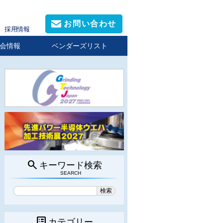
お問い合わせ
採用情報
会情報
ベンダーズリスト
search
キーワード検索
SEARCH
list_alt
カテゴリー