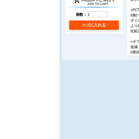
shopping_cart
ADD TO CART
○P
個数：
/(
ダイ
カゴに入れる
より
化粧
○ギ
低減
/(
当社
ポン
転で
介す
○M
/丸勝
真空
であ
MD
○真
/(株
レン
蓋ト
ペー