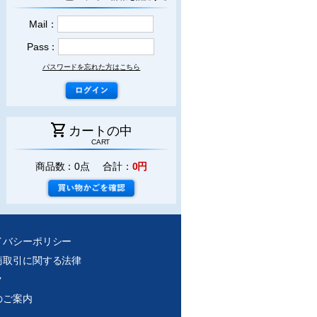
Mail：
Pass：
パスワードを忘れた方はこちら
shopping_cart
カートの中
CART
商品数：0点 合計：
0円
イバシーポリシー
商取引に関する法律
ク
のご案内