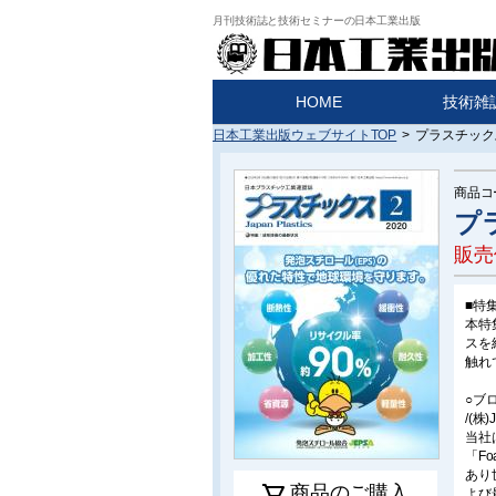
月刊技術誌と技術セミナーの日本工業出版
HOME
技術雑
日本工業出版ウェブサイトTOP
>
プラスチックス
商品コ
プラ
販売
■特
本特
スを
触れ
○ブ
/(株
当社
「F
あり
商品のご購入
よび