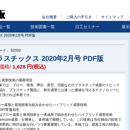
会社概要
ご購入の手引き
サイトマップ
誌一覧
技術図書一覧
日工セミナー
展示
 2020年2月号 PDF版
ード：
S2002
スチックス 2020年2月号 PDF版
価格/
1,628
円(税込)
集:成形技術の最新状況
集では、ブロー、発泡、押出、真空、圧縮などのプラスチック成形のトピック
紹介。プラスチック製品に、射出成形とは違った価値を与えるテクノロジーに
て頂ければ幸甚です。
ロー成形と発泡技術を組み合わせたハイブリッド成形技術
)JSP/常盤知生
はブロー成形と発泡技術を一体成形で組み合わせたハイブリッド成形技術
oamcore成形」を開発し、多用途で展開している。この技術は当社独自の技術で
世界的に特許出願を行いつつ事業展開している。本稿では、成形工程の特徴お
最新用途について説明する。