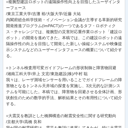
○複腕型建設ロボットの遠隔操作性向上を目指したユーザインタ
ーフェース
/東京工業大学/吉灘 裕/大阪大学/近藤 大祐
内閣府総合科学技術・イノベーション会議が主導する革新的研究
開発推進プログラム(ImPACT)の一つであるタフ・ロボティク
ス・チャレンジでは、複腕型の災害対応重作業ロボット「建設ロ
ボット」の開発を進めてきた。本稿では、この建設ロボットの遠
隔操作性の向上を目指して開発した新しい操縦システムや映像提
示システムなどのユーザーインタフェースの概要について紹介す
る。
○トンネル検査用可変ガイドフレームの形状制御と障害物回避
/湘南工科大学/井上 文宏/東急建設(株)/中村 聡
我々は、レーザ測域センサーを用いることでガイドフレームの障
害物となるトンネル天井域の探査を実施し、3次元的な計測シス
テムを可能にした。本稿では、障害物を回避させる全体計画、形
状創生のための数学的手法、解析結果とその有用性について紹介
する。
○大震災を教訓とした橋脚構造の耐震安全性に関する研究動向
/京都大学/高橋 良和
我が国の耐震研究は、震災を教訓に進展してきたが、特に大震災