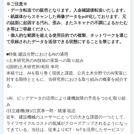
※ご注意※
・データ転送での販売となります。入金確認後転送いたします。
・紙媒体からスキャンした画像データをpdf化しております、元
の誌面に起因する汚れ、歪み、またスキャナの不調によるかたむ
き等はご容赦ください。
・個人的な範囲を超える使用目的での複製、ネットワークを通じ
て収録されたデータを送信できる状態にすることを禁じます。
■特集:建設分野におけるAIの適用
○土木研究所のAI技術の実装への取り組み
/(国研)土木研究所/有田 幸司
本稿では、AIを取り巻く現状と課題、公共土木分野でのAI実装に
対する期待とともに、当研究所における取り組みの概要を紹介す
る。
○AI、ビッグデータの活用により建機故障の予兆をつかむ取り組
み
/日立建機(株)/江尻孝一郎・猪瀬 聡志
近年、建設機械のユーザーにとっての大きな課題の一つとして、
ライフサイクルコストの低減がクローズアップされるようになっ
てきている。当社は、従来よりICT・IoTを活用したサービスソ