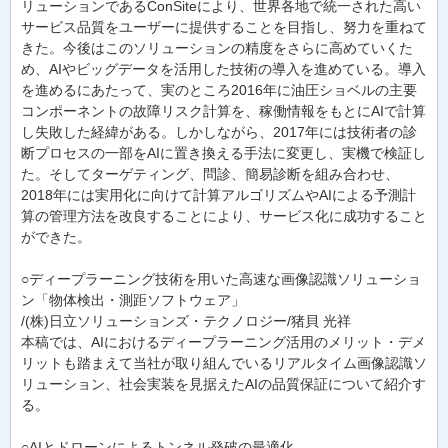
リューションであるConSiteにより、世界各地で統一された高い
サービス品質をユーザーに提供することを目指し、努力を重ねて
きた。今後はこのソリューションの精度をさらに高めていくた
め、AIやビッグデータを活用した技術の導入を進めている。導入
を進めるにあたって、実のところ2016年に油圧ショベルの主要
コンポーネントの故障リスク計算を、稼働情報をもとにAIで計算
し失敗した経緯がある。しかしながら、2017年には技術者の診
断プロセスの一部をAIに置き換える手法に変更し、実機で検証し
た。そしてターゲティング、問診、簡易診断を組み合わせ、
2018年には実用化に向けて計算アルゴリズムやAIによる予測計
算の管理方法を改良することにより、サービス化に成功すること
ができた。
○ディープラーニング技術を用いた高速な画像認識ソリューショ
ン「物体検出・測距ソフトウェア」
/(株)日立ソリューションズ・テクノロジー/猪貝 光祥
本稿では、AIにおけるディープラーニング活用のメリット・デメ
リットも踏まえて当社が取り組んでいるリアルタイム画像認識ソ
リューション、社会実装を見据えたAIの品質保証について紹介す
る。
○AIとドローンによるトンネル発破の最適化