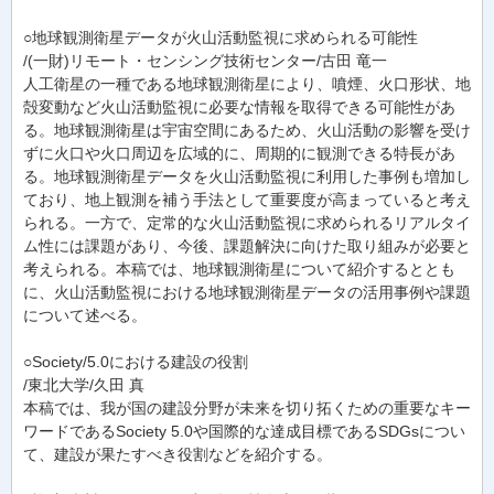
○地球観測衛星データが火山活動監視に求められる可能性
/(一財)リモート・センシング技術センター/古田 竜一
人工衛星の一種である地球観測衛星により、噴煙、火口形状、地
殻変動など火山活動監視に必要な情報を取得できる可能性があ
る。地球観測衛星は宇宙空間にあるため、火山活動の影響を受け
ずに火口や火口周辺を広域的に、周期的に観測できる特長があ
る。地球観測衛星データを火山活動監視に利用した事例も増加し
ており、地上観測を補う手法として重要度が高まっていると考え
られる。一方で、定常的な火山活動監視に求められるリアルタイ
ム性には課題があり、今後、課題解決に向けた取り組みが必要と
考えられる。本稿では、地球観測衛星について紹介するととも
に、火山活動監視における地球観測衛星データの活用事例や課題
について述べる。
○Society/5.0における建設の役割
/東北大学/久田 真
本稿では、我が国の建設分野が未来を切り拓くための重要なキー
ワードであるSociety 5.0や国際的な達成目標であるSDGsについ
て、建設が果たすべき役割などを紹介する。