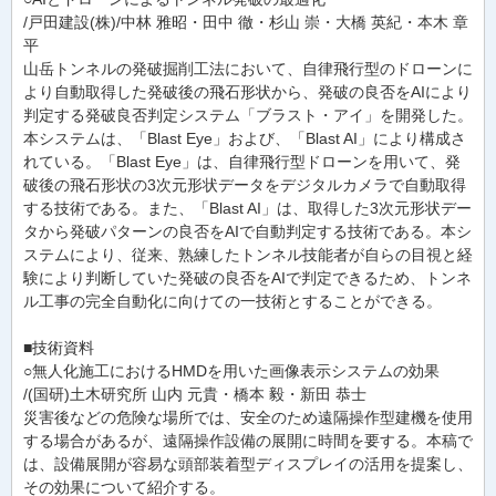
/戸田建設(株)/中林 雅昭・田中 徹・杉山 崇・大橋 英紀・本木 章
平
山岳トンネルの発破掘削工法において、自律飛行型のドローンに
より自動取得した発破後の飛石形状から、発破の良否をAIにより
判定する発破良否判定システム「ブラスト・アイ」を開発した。
本システムは、「Blast Eye」および、「Blast AI」により構成さ
れている。「Blast Eye」は、自律飛行型ドローンを用いて、発
破後の飛石形状の3次元形状データをデジタルカメラで自動取得
する技術である。また、「Blast AI」は、取得した3次元形状デー
タから発破パターンの良否をAIで自動判定する技術である。本シ
ステムにより、従来、熟練したトンネル技能者が自らの目視と経
験により判断していた発破の良否をAIで判定できるため、トンネ
ル工事の完全自動化に向けての一技術とすることができる。
■技術資料
○無人化施工におけるHMDを用いた画像表示システムの効果
/(国研)土木研究所 山内 元貴・橋本 毅・新田 恭士
災害後などの危険な場所では、安全のため遠隔操作型建機を使用
する場合があるが、遠隔操作設備の展開に時間を要する。本稿で
は、設備展開が容易な頭部装着型ディスプレイの活用を提案し、
その効果について紹介する。