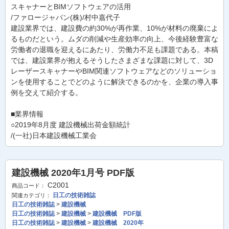
スキャナーとBIMソフトウェアの活用
/ファロージャパン(株)/村中嘉代子
建設業界では、建設費の約30%が再作業、10%が材料の廃棄によ
るものだという。ムダの削減や生産効率の向上、今後経験豊富な
労働者の退職を迎えるにあたり、労働力不足も課題である。本稿
では、建設業界が抱えるそうしたさまざまな課題に対して、3D
レーザースキャナーやBIM関連ソフトウェアなどのソリューショ
ンを使用することでどのように解決できるのかを、企業の導入事
例を交えて紹介する。
■業界情報
○2019年8月度 建設機械出荷金額統計
/(一社)日本建設機械工業会
建設機械 2020年1月号 PDF版
C2001
商品コード：
日工の技術雑誌
関連カテゴリ：
日工の技術雑誌
>
建設機械
日工の技術雑誌
>
建設機械
>
建設機械 PDF版
日工の技術雑誌
>
建設機械
>
建設機械 2020年