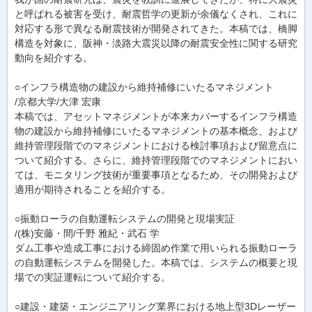
と呼ばれる被害を受け、耐震哲学の更新が余儀なくされ、これに
対応する形で異なる耐震技術が開発されてきた。本稿では、橋脚
構造を対象に、阪神・淡路大震災以降の耐震安全性に関する研究
動向を紹介する。
○インフラ構造物の建設から維持補修にいたるマネジメント
/京都大学/大津 宏康
本稿では、アセットマネジメントが本来カバーするインフラ構造
物の建設から維持補修にいたるマネジメントの基本概念、および
維持管理段階でのマネジメントにおける検討事項および留意点に
ついて紹介する。さらに、維持管理段階でのマネジメントにおい
ては、モニタリング技術が重要事項となるため、その開発および
適用が期待されることを紹介する。
○振動ローラの自動運転システムの開発と現場実証
/(株)安藤・間/千野 雅紀・武石 学
ダム工事や造成工事における締固め作業で用いられる振動ローラ
の自動運転システムを開発した。本稿では、システムの概要と現
場での実証運転について紹介する。
○建設・建築・エンジニアリング業界における地上型3Dレーザー