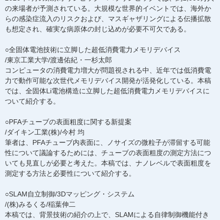
の来場者が予測されている。大規模な世界的イベントでは、海外か
らの感染症流入のリスクおよび、マスギャザリングによる伝播拡散
も想定され、確実な病原体の封じ込めが必要不可欠である。
○全固体電池技術に立脚した超低消費電力メモリデバイス
/東京工業大学/渡邊佑紀・一杉太郎
コンピュータの消費電力増大が問題視される中、近年では低消費電
力で動作可能な次世代メモリデバイス開発が活発化している。本稿
では、全固体Li電池構造に立脚した超低消費電力メモリデバイスに
ついて紹介する。
○PFAチューブの表面粗度に関する新提案
/ダイキン工業(株)/今村 均
筆者は、PFAチューブ内表面に、ノサイズの微粒子が滞留する可能
性について議論するためには、チューブの表面粗度の測定方法につ
いても見直しが必要と考えた。本稿では、ナノレベルで表面粗度を
測定する方法と必要性について紹介する。
○SLAM自立制御/3Dマッピング・システム
/(株)みるくる/稲葉伸二
本稿では、背景技術の紹介の上で、SLAMによる自律制御機能付き