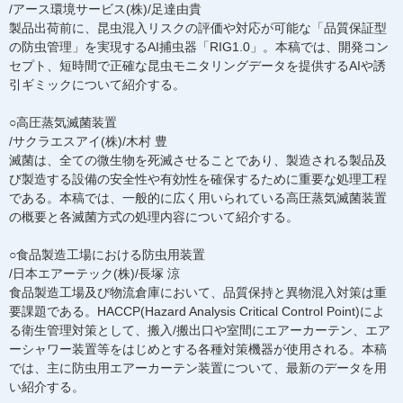
/アース環境サービス(株)/足達由貴
製品出荷前に、昆虫混入リスクの評価や対応が可能な「品質保証型
の防虫管理」を実現するAI捕虫器「RIG1.0」。本稿では、開発コン
セプト、短時間で正確な昆虫モニタリングデータを提供するAIや誘
引ギミックについて紹介する。
○高圧蒸気滅菌装置
/サクラエスアイ(株)/木村 豊
滅菌は、全ての微生物を死滅させることであり、製造される製品及
び製造する設備の安全性や有効性を確保するために重要な処理工程
である。本稿では、一般的に広く用いられている高圧蒸気滅菌装置
の概要と各滅菌方式の処理内容について紹介する。
○食品製造工場における防虫用装置
/日本エアーテック(株)/長塚 涼
食品製造工場及び物流倉庫において、品質保持と異物混入対策は重
要課題である。HACCP(Hazard Analysis Critical Control Point)によ
る衛生管理対策として、搬入/搬出口や室間にエアーカーテン、エア
ーシャワー装置等をはじめとする各種対策機器が使用される。本稿
では、主に防虫用エアーカーテン装置について、最新のデータを用
い紹介する。