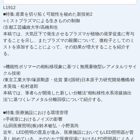
L1912
■特集:産業を切り拓く可能性を秘めた新技術2
○ミストプラズマによる生きものの制御
/京都工芸繊維大学/高橋和生
本稿では、大気圧下で発生させるプラズマが植物の発芽促進に寄与
することを示し、またプラズマの殺菌について、微粒子としてのミ
ストを添加することによって、その効果が増大することを紹介す
る。
○機能性ポリマーの相転移現象に基づく無廃棄物型レアメタルリサイ
クル技術
/東京工業大学/塚原剛彦・佐賀 要/(国研)日本原子力研究開発機構/鈴
木英哉・松村達郎
本稿では、筆者らが開発した新しい分離法“相転移性水系溶媒抽出
法”に基づくレアメタル分離回収について紹介する。
■特集:医療施設における環境管理
○手術室におけるノイズの影響
/山田医療照明(株)/鈴木敏弘・小野英尚
近年、LED照明の普及が進み、医療施設においてもLED照明器が普
及し始めている。そのなかで医療現場におけるLED照明器によるノ