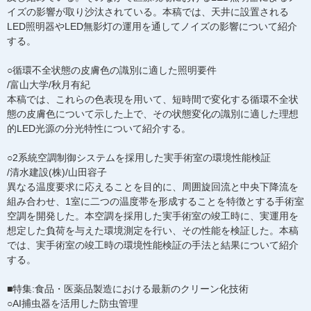
イズの影響が取り沙汰されている。本稿では、天井に設置される
LED照明器やLED無影灯の運用を通してノイズの影響について紹介
する。
○循環不全状態の皮膚色の識別に適した照明要件
/富山大学/秋月有紀
本稿では、これらの色表現を用いて、短時間で変化する循環不全状
態の皮膚色について示した上で、その状態変化の識別に適した理想
的LED光源の分光特性について紹介する。
○2系統空調制御システムを採用した実手術室の環境性能検証
/清水建設(株)/山田容子
異なる温度要求に応えることを目的に、周囲旋回流と中央下降流を
組み合わせ、1室に二つの温度帯を形成することを特徴とする手術室
空調を開発した。本空調を採用した実手術室の竣工時に、実運用を
想定した負荷を与えた環境測定を行い、その性能を検証した。本稿
では、実手術室の竣工時の環境性能検証の手法と結果について紹介
する。
■特集:食品・医薬品製造における最新のクリーン化技術
○AI捕虫器を活用した防虫管理