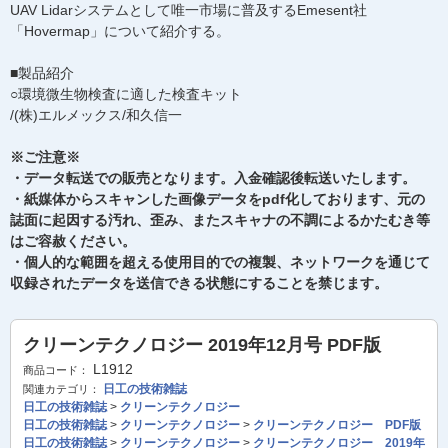
UAV Lidarシステムとして唯一市場に普及するEmesent社
「Hovermap」について紹介する。
■製品紹介
○環境微生物検査に適した検査キット
/(株)エルメックス/和久信一
※ご注意※
・データ転送での販売となります。入金確認後転送いたします。
・紙媒体からスキャンした画像データをpdf化しております、元の
誌面に起因する汚れ、歪み、またスキャナの不調によるかたむき等
はご容赦ください。
・個人的な範囲を超える使用目的での複製、ネットワークを通じて
収録されたデータを送信できる状態にすることを禁じます。
クリーンテクノロジー 2019年12月号 PDF版
L1912
商品コード：
日工の技術雑誌
関連カテゴリ：
日工の技術雑誌
>
クリーンテクノロジー
日工の技術雑誌
>
クリーンテクノロジー
>
クリーンテクノロジー PDF版
日工の技術雑誌
>
クリーンテクノロジー
>
クリーンテクノロジー 2019年