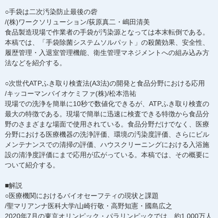
○手袋は二次汚染防止最後の砦
/(株)ワークソリューション/荻原真二・嶋田清美
食品製造現場で作業者の手袋が汚染源となっては本末転倒である。
本稿では、「手袋除菌システムソルパット」の殺菌効果、安全性、
履歴管理・入退室管理機能、衛生管理マネジメントへの組み込み方
法などを紹介する。
○次世代ATPふき取り検査法(A3法)の開発と食品分野における応用
/キッコーマンバイオケミファ(株)/松本浩祐
現場での洗浄を簡単に10秒で数値化できるが、ATPふき取り検査の
最大の特徴である。現場で簡単に迅速に検査できる特徴から食品分
野のさまざまな場面で使用されている。食品分野だけでなく、医療
分野における医療機器の洗浄評価、環境の汚染度評価、さらにビル
メンテナンスでの清掃の評価、ハウスクリーニングにおける入浴施
設の清浄度評価にまで応用が広がっている。本稿では、その概要に
ついて紹介する。
■解説
○医療機関におけるバイオセーフティの現状と課題
/聖マリアンナ医科大学/山崎行敬・高野知憲・國島広之
2020年7月の東京オリンピック・パラリンピックでは、約1,000万人