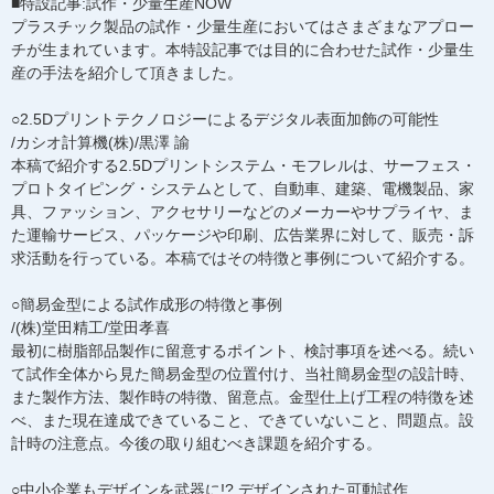
■特設記事:試作・少量生産NOW
プラスチック製品の試作・少量生産においてはさまざまなアプロー
チが生まれています。本特設記事では目的に合わせた試作・少量生
産の手法を紹介して頂きました。
○2.5Dプリントテクノロジーによるデジタル表面加飾の可能性
/カシオ計算機(株)/黒澤 諭
本稿で紹介する2.5Dプリントシステム・モフレルは、サーフェス・
プロトタイピング・システムとして、自動車、建築、電機製品、家
具、ファッション、アクセサリーなどのメーカーやサプライヤ、ま
た運輸サービス、パッケージや印刷、広告業界に対して、販売・訴
求活動を行っている。本稿ではその特徴と事例について紹介する。
○簡易金型による試作成形の特徴と事例
/(株)堂田精工/堂田孝喜
最初に樹脂部品製作に留意するポイント、検討事項を述べる。続い
て試作全体から見た簡易金型の位置付け、当社簡易金型の設計時、
また製作方法、製作時の特徴、留意点。金型仕上げ工程の特徴を述
べ、また現在達成できていること、できていないこと、問題点。設
計時の注意点。今後の取り組むべき課題を紹介する。
○中小企業もデザインを武器に!? デザインされた可動試作