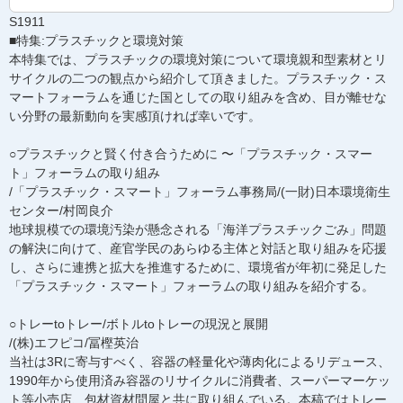
S1911
■特集:プラスチックと環境対策
本特集では、プラスチックの環境対策について環境親和型素材とリ
サイクルの二つの観点から紹介して頂きました。プラスチック・ス
マートフォーラムを通じた国としての取り組みを含め、目が離せな
い分野の最新動向を実感頂ければ幸いです。
○プラスチックと賢く付き合うために 〜「プラスチック・スマー
ト」フォーラムの取り組み
/「プラスチック・スマート」フォーラム事務局/(一財)日本環境衛生
センター/村岡良介
地球規模での環境汚染が懸念される「海洋プラスチックごみ」問題
の解決に向けて、産官学民のあらゆる主体と対話と取り組みを応援
し、さらに連携と拡大を推進するために、環境省が年初に発足した
「プラスチック・スマート」フォーラムの取り組みを紹介する。
○トレーtoトレー/ボトルtoトレーの現況と展開
/(株)エフピコ/冨樫英治
当社は3Rに寄与すべく、容器の軽量化や薄肉化によるリデュース、
1990年から使用済み容器のリサイクルに消費者、スーパーマーケッ
ト等小売店、包材資材問屋と共に取り組んでいる。本稿ではトレー