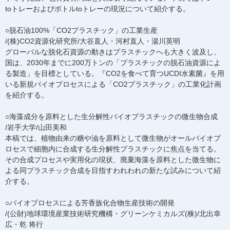
toトレーおよびボトルtoトレーの現況について紹介する。
○脱石油100%「CO2プラスチック」の工業生産
/(株)CO2資源化研究所/大谷直人・河村直人・湯川英明
グローバルな脱化石資源の動きはプラスチックへも大きく波及し、
国は、2030年までに200万トンの「プラスチックの脱石油資源によ
る製造」を目標としている。『CO2を食べて育つUCDI水素菌』を用
いる新規バイオプロセスによる「CO2プラスチック」の工業化計画
を紹介する。
○海藻成分を原料とした生分解性バイオプラスチックの微生物合成
/岩手大学/山田美和
本稿では、植物由来の糖や油を原料として微生物がオールバイオプ
ロセスで細胞内に合成する生分解性プラスチックに焦点を当てる。
その合成プロセスや実用化の現状、廃棄海藻を原料とした微生物に
よる同プラスチック合成を目指すわれわれの新たな試みについて紹
介する。
○バイオプロセスによる芳香族化合物生産技術の開発
/(公財)地球環境産業技術研究機構・グリーンケミカルズ(株)/北出幸
広・乾 将行