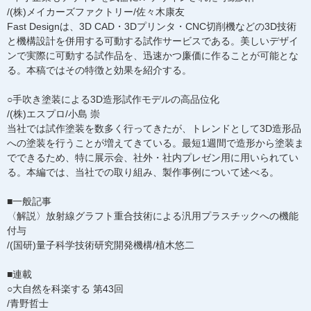
/(株)メイカーズファクトリー/佐々木康友
Fast Designは、3D CAD・3Dプリンタ・CNC切削機などの3D技術
と機構設計を併用する可動する試作サービスである。美しいデザイ
ンで実際に可動する試作品を、迅速かつ廉価に作ることが可能とな
る。本稿ではその特徴と効果を紹介する。
○手吹き塗装による3D造形試作モデルの高品位化
/(株)エスプロ/小島 崇
当社では試作塗装を数多く行ってきたが、トレンドとして3D造形品
への塗装を行うことが増えてきている。最短1週間で造形から塗装ま
でできるため、特に展示会、社外・社内プレゼン用に用いられてい
る。本編では、当社での取り組み、製作事例について述べる。
■一般記事
〈解説〉放射線グラフト重合技術による汎用プラスチックへの機能
付与
/(国研)量子科学技術研究開発機構/植木悠二
■連載
○大自然を科楽する 第43回
/青野哲士