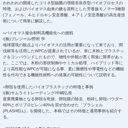
われわれの開発したコリネ型細菌の増殖非依存型バイオプロセスの
特徴、およびバイオマス由来の糖を原料とした芳香族モノマー3種類
(フェノール、4-ヒドロキシ安息香酸、4-アミノ安息香酸)の高生産技
術について簡単に解説した。
○バイオマス複合材料高機能化への挑戦
/(株)プレジール/野村 学
地球環境の観点よりバイオマスの活用が重要になって来ており、間
伐材等を活用したWPCが提案されているが、単に木粉とプラスチッ
クをコンパウンドしたもので、物性や外観が悪く用途に限界があっ
た。ここでは、木粉の形状制御やケミカル処理、ハイブリッド等に
より高性能なWPCが可能になる事、更に難燃性や導電性などの機能
性を付与できる機能性材料への発展の可能性について説明する。
○卵殻を使用したバイオプラスチックの特徴と事例
/(株)サムライトレーディング/中嶋弘視
産業廃棄物となる卵殻を乾燥、卵殻膜の除去、粉砕し卵殻パウダー
60%とポリプロピレン40%を混ぜ合わせた「プラシェル
(PLASHELL)」を開発した。本稿ではその特徴と適用事例を紹介す
る。