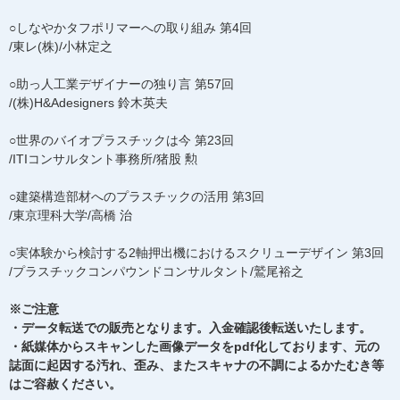
○しなやかタフポリマーへの取り組み 第4回
/東レ(株)/小林定之
○助っ人工業デザイナーの独り言 第57回
/(株)H&Adesigners 鈴木英夫
○世界のバイオプラスチックは今 第23回
/ITIコンサルタント事務所/猪股 勲
○建築構造部材へのプラスチックの活用 第3回
/東京理科大学/高橋 治
○実体験から検討する2軸押出機におけるスクリューデザイン 第3回
/プラスチックコンパウンドコンサルタント/鷲尾裕之
※ご注意
・データ転送での販売となります。入金確認後転送いたします。
・紙媒体からスキャンした画像データをpdf化しております、元の
誌面に起因する汚れ、歪み、またスキャナの不調によるかたむき等
はご容赦ください。