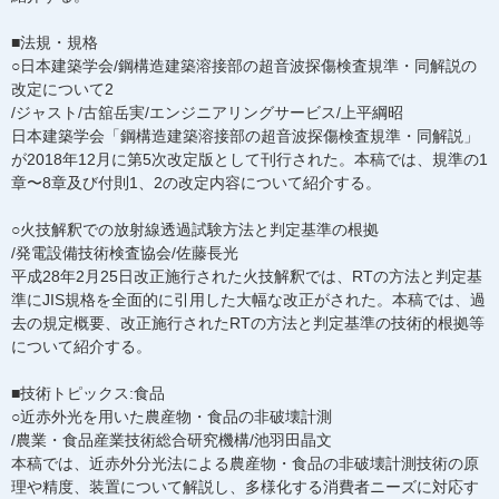
■法規・規格
○日本建築学会/鋼構造建築溶接部の超音波探傷検査規準・同解説の
改定について2
/ジャスト/古舘岳実/エンジニアリングサービス/上平綱昭
日本建築学会「鋼構造建築溶接部の超音波探傷検査規準・同解説」
が2018年12月に第5次改定版として刊行された。本稿では、規準の1
章〜8章及び付則1、2の改定内容について紹介する。
○火技解釈での放射線透過試験方法と判定基準の根拠
/発電設備技術検査協会/佐藤長光
平成28年2月25日改正施行された火技解釈では、RTの方法と判定基
準にJIS規格を全面的に引用した大幅な改正がされた。本稿では、過
去の規定概要、改正施行されたRTの方法と判定基準の技術的根拠等
について紹介する。
■技術トピックス:食品
○近赤外光を用いた農産物・食品の非破壊計測
/農業・食品産業技術総合研究機構/池羽田晶文
本稿では、近赤外分光法による農産物・食品の非破壊計測技術の原
理や精度、装置について解説し、多様化する消費者ニーズに対応す