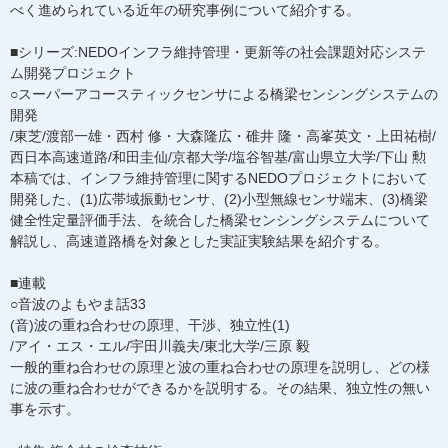
べく進められている近年の研究事例について紹介する。
■シリーズ:NEDOインフラ維持管理・更新等の社会課題対応システ
ム開発プロジェクト
○スーパーアコースティックセンサによる橋梁センシングシステムの
開発
/東芝/渡部一雄・西村 修・大森隆広・碓井 隆・高峯英文・上田祐樹/
西日本高速道路/和田圭仙/京都大学/塩谷智基/富山県立大学/下山 勲
本稿では、インフラ維持管理に関するNEDOプロジェクトにおいて
開発した、(1)広帯域振動センサ、(2)小型無線センサ端末、(3)橋梁
健全性定量評価手法、を統合した橋梁センシングシステムについて
解説し、高速道路橋を対象とした実証実験結果を紹介する。
■連載
○音波のよもやま話33
(音)波の重ね合わせの原理、干渉、独立性(1)
/アイ・エス・エル/宇田川義夫/東北大学/三原 毅
一般的重ね合わせの原理と波の重ね合わせの原理を説明し、どの様
に波の重ね合わせができるかを説明する。その結果、独立性の無い
事を示す。