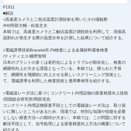
P1911
■解説
○高速度カメラと二色法温度計測技術を用いたその場観察
/IHI/阿部大輔・松坂文夫
本稿では、高速度カメラと二触法温度計測技術を利用して、溶接高
温割れが発生する際の温度分布を計測した結果について紹介する。
○電磁誘導技術Bracelet/E-Pit検査による金属材料腐食検査
/ティティエス/横野智明
日本のプラントの多くは老朽化によるトラブルが顕在化し、検査の
網羅性向上が大きな課題となっている。本稿では、限られた予算
で、網羅性を飛躍的に向上させる新しいスクリーニング技術とし
て、電磁誘導を利用した検査技術と適用事例等を紹介する。
○電磁波レーダ法に基づくコンクリート内埋設物の探査精度向上技術
/四国総合研究所/岡部克也
コンクリート内埋設物探査手段としての電磁波レーダ法は、取り扱
いに難しいところがあるため、現場では、特別な知識や技能を必要
としない探査方法への期待が大きい。本稿では、この問題に対する
解決手段として、信号処理による探査精度向上方法の概要について
紹介する。