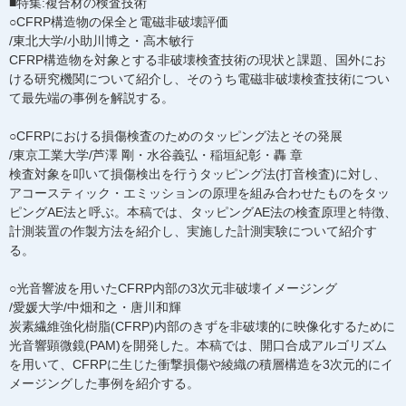
■特集:複合材の検査技術
○CFRP構造物の保全と電磁非破壊評価
/東北大学/小助川博之・高木敏行
CFRP構造物を対象とする非破壊検査技術の現状と課題、国外にお
ける研究機関について紹介し、そのうち電磁非破壊検査技術につい
て最先端の事例を解説する。
○CFRPにおける損傷検査のためのタッピング法とその発展
/東京工業大学/芦澤 剛・水谷義弘・稲垣紀彰・轟 章
検査対象を叩いて損傷検出を行うタッピング法(打音検査)に対し、
アコースティック・エミッションの原理を組み合わせたものをタッ
ピングAE法と呼ぶ。本稿では、タッピングAE法の検査原理と特徴、
計測装置の作製方法を紹介し、実施した計測実験について紹介す
る。
○光音響波を用いたCFRP内部の3次元非破壊イメージング
/愛媛大学/中畑和之・唐川和輝
炭素繊維強化樹脂(CFRP)内部のきずを非破壊的に映像化するために
光音響顕微鏡(PAM)を開発した。本稿では、開口合成アルゴリズム
を用いて、CFRPに生じた衝撃損傷や綾織の積層構造を3次元的にイ
メージングした事例を紹介する。