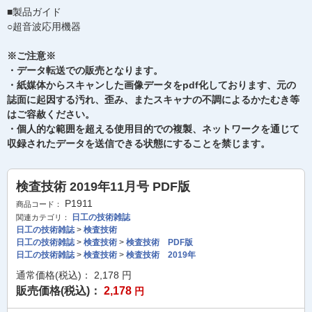
■製品ガイド
○超音波応用機器
※ご注意※
・データ転送での販売となります。
・紙媒体からスキャンした画像データをpdf化しております、元の
誌面に起因する汚れ、歪み、またスキャナの不調によるかたむき等
はご容赦ください。
・個人的な範囲を超える使用目的での複製、ネットワークを通じて
収録されたデータを送信できる状態にすることを禁じます。
検査技術 2019年11月号 PDF版
P1911
商品コード：
日工の技術雑誌
関連カテゴリ：
日工の技術雑誌
>
検査技術
日工の技術雑誌
>
検査技術
>
検査技術 PDF版
日工の技術雑誌
>
検査技術
>
検査技術 2019年
通常価格(税込)：
2,178
円
販売価格(税込)：
2,178
円