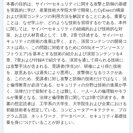
本書の目的は、サイバーセキュリティに関する攻撃と防御の基礎
を実践的に学び、産業技術大学院大学で開発したCyExecの構築
および演習コンテンツの利用方法を解説することにある。重要な
ことは、なぜ学ぶか、どのような技術を習得するかである。本件
に関しては、サイバーセキュリティの組織的および技術的な対
策、および人材育成として、1章、2章で詳述する。サイバーセ
キュリティの技術の進展は早く、また、演習コンテンツの開発コ
ストは高い。この問題に対処するためにOSS(オープンソースソ
フトウエア)を基本とする技術の紹介および演習コンテンツを4
章、7章および付録Aで紹介する。演習を通して得られる技術に
は攻撃手法が含まれる。受講者(学生)が、研修により得た技術
を、故意あるいは過失により悪用し、攻撃側となるリスクがあ
る。このため、受講者に対し攻撃と防御の技術だけではなく、法
と倫理教育が必須である。セキュリティの分野は技術の進展が早
く、法律だけで規制することは難しく、一人一人の倫理観やモラ
ルが重要となる。法律と倫理教育に関しては3章で詳述する。本
書の想定読者は、工学系の大学生、大学院生および企業における
初級技術者を想定している。コンピュータアーキテクチャ、プロ
グラム言語、ネットワーク、データベース、セキュリティ基礎技
量を身につけていることが好ましい。