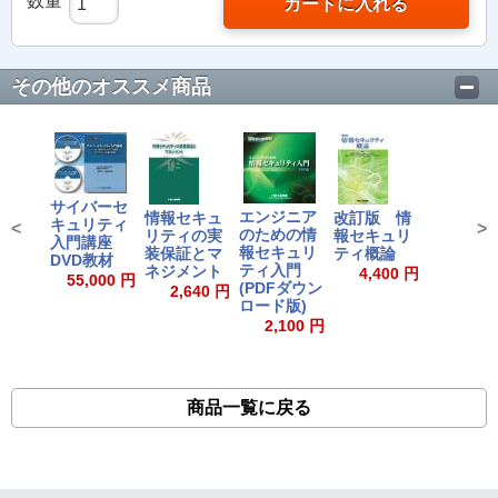
数量
カートに入れる
その他のオススメ商品
サイバーセ
エンジニア
情報セキュ
改訂版 情
キュリティ
<
>
のための情
リティの実
報セキュリ
入門講座
報セキュリ
装保証とマ
ティ概論
DVD教材
ティ入門
ネジメント
4,400 円
55,000 円
(PDFダウン
2,640 円
ロード版)
2,100 円
商品一覧に戻る