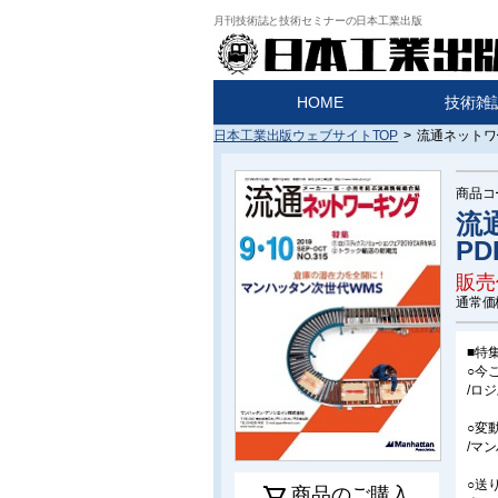
月刊技術誌と技術セミナーの日本工業出版
HOME
技術雑
日本工業出版ウェブサイトTOP
>
流通ネットワー
商品コ
流
PD
販売
通常価
■特
○今
/ロ
○変
/マ
○送
商品のご購入