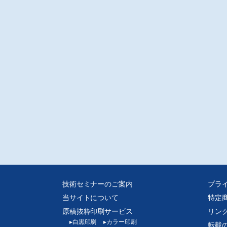
東文化大学/内山研一
費増税などの社会保障・税一体改革が流通のイノベーションを加速する 〜創造
壊と流通の縮小・消滅・変容〜
流技術管理士/萩原 功
注意※
ータ転送での販売となります。入金確認後転送いたします。
媒体からスキャンした画像データをpdf化しております、元の誌面に起因する汚
歪み、またスキャナの不調によるかたむき等はご容赦ください。
人的な範囲を超える使用目的での複製、ネットワークを通じて収録されたデー
送信できる状態にすることを禁じます。
技術セミナーのご案内
プラ
当サイトについて
特定
原稿抜粋印刷サービス
リン
▸
白黒印刷
▸
カラー印刷
転載