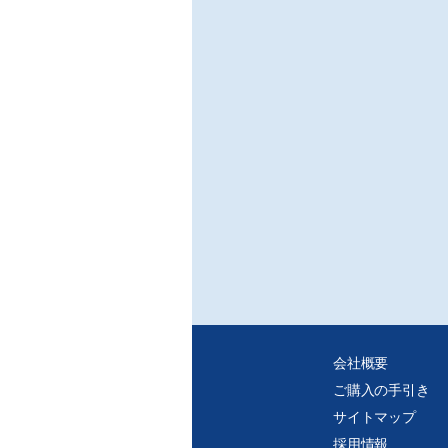
/大
○消
的破
/物
※ご
・デ
・紙
れ、
・個
タを
会社概要
ご購入の手引き
サイトマップ
採用情報