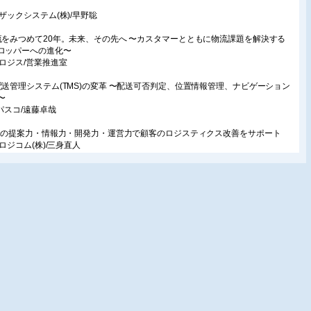
ーザックシステム(株)/早野聡
流をみつめて20年。未来、その先へ 〜カスタマーとともに物流課題を解決する
ロッパーへの進化〜
ロロジス/営業推進室
配送管理システム(TMS)の変革 〜配送可否判定、位置情報管理、ナビゲーション
〜
)パスコ/遠藤卓哉
PLの提案力・情報力・開発力・運営力で顧客のロジスティクス改善をサポート
Sロジコム(株)/三身直人
見える化」からはじめる手待ち時間ゼロへの挑戦
)モノフル/宇都龍馬
ぜ、物流現場にイノベーションが必要なのか?
ジクエスト(株)/清水一成
集2:トラック輸送の新潮流
ラック輸送の課題解決に向けたスワップボディ車の活用
本トレクス(株)/中川友市
速道路におけるトラックの隊列走行の実証実験の現状と今後の展望
通商(株)/錫村朋宏