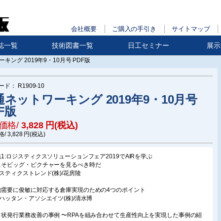
会社概要
ご購入の手引き
サイトマップ
誌一覧
技術図書一覧
日工セミナー
展示
キング 2019年9・10月号 PDF版
ード：
R1909-10
通ネットワーキング 2019年9・10月号
F版
価格/
3,828
円(税込)
格/
3,828
円(税込)
集1:ロジスティクスソリューションフェア2019でAIRを学ぶ
こそビッグ・ピクチャーを見るべき時だ
ジスティクストレンド(株)/花房陵
動需要に俊敏に対応する倉庫実現のための4つのポイント
ンハッタン・アソシエイツ(株)/清水博
り状発行業務改善の事例 〜RPAを組み合わせて生産性向上を実現した事例の紹