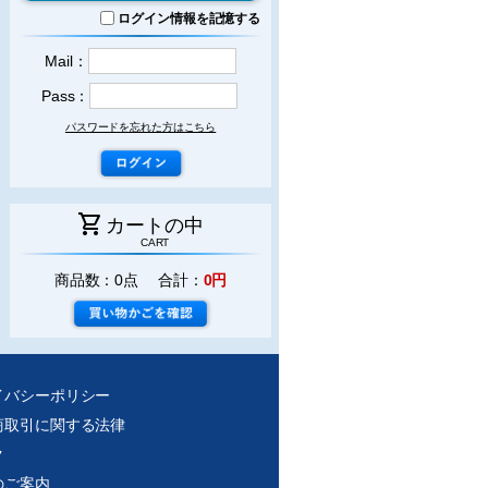
ログイン情報を記憶する
Mail：
Pass：
パスワードを忘れた方はこちら
shopping_cart
カートの中
CART
商品数：0点 合計：
0円
イバシーポリシー
商取引に関する法律
ク
のご案内