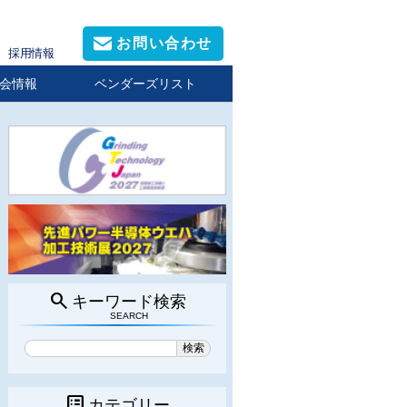
お問い合わせ
採用情報
会情報
ベンダーズリスト
search
キーワード検索
SEARCH
list_alt
カテゴリー