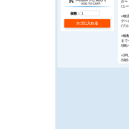
shopping_cart
介〜
ADD TO CART
/ユ
個数：
○物
デベ
カゴに入れる
/プ
○輸
まで
/(株
○3
/SB
○「
/(株
○な
/ロ
■特
○ト
/日
○高
/豊田