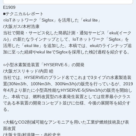
E1909
■テクニカルレポート
○IoTネットワーク「Sigfox」を活用した「ekul lite」
/大阪ガス/木村浩康
当社で開発・サービス化した簡易計測・通知サービス「ekul(イーク
ル)」の新たなラインナップとして、IoTネットワーク「Sigfox」を
活用した「ekul lite」を追加した。本稿では、ekulのラインナップ追
加に至った経緯やekul liteでSigfoxを採用した検討過程を紹介する。
○小型水素製造装置「HYSERVE-5」の開発
/大阪ガスリキッド/内田 睦
当社では、HYSERVEのブランド名でこれまで3タイプの水素製造装
置(30Nm3/h、100Nm3/h、300Nm3/h)の販売を行っているが、2019
年4月より新たに小型高性能なHYSERVE-5(5Nm3/h)の販売を開始し
た。本稿では、燃料改質型の水素発生装置としては世界最小クラス
である本装置の開発コンセプト並びに仕様、今後の展開等を紹介す
る。
○大幅なCO2削減可能なアンモニアを用いた工業炉燃焼技術及び表
面改質
/大阪大学/村井隆一・赤松史光