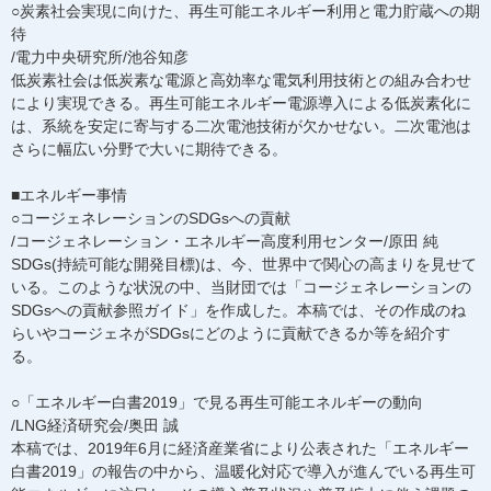
○炭素社会実現に向けた、再生可能エネルギー利用と電力貯蔵への期
待
/電力中央研究所/池谷知彦
低炭素社会は低炭素な電源と高効率な電気利用技術との組み合わせ
により実現できる。再生可能エネルギー電源導入による低炭素化に
は、系統を安定に寄与する二次電池技術が欠かせない。二次電池は
さらに幅広い分野で大いに期待できる。
■エネルギー事情
○コージェネレーションのSDGsへの貢献
/コージェネレーション・エネルギー高度利用センター/原田 純
SDGs(持続可能な開発目標)は、今、世界中で関心の高まりを見せて
いる。このような状況の中、当財団では「コージェネレーションの
SDGsへの貢献参照ガイド」を作成した。本稿では、その作成のね
らいやコージェネがSDGsにどのように貢献できるか等を紹介す
る。
○「エネルギー白書2019」で見る再生可能エネルギーの動向
/LNG経済研究会/奥田 誠
本稿では、2019年6月に経済産業省により公表された「エネルギー
白書2019」の報告の中から、温暖化対応で導入が進んでいる再生可