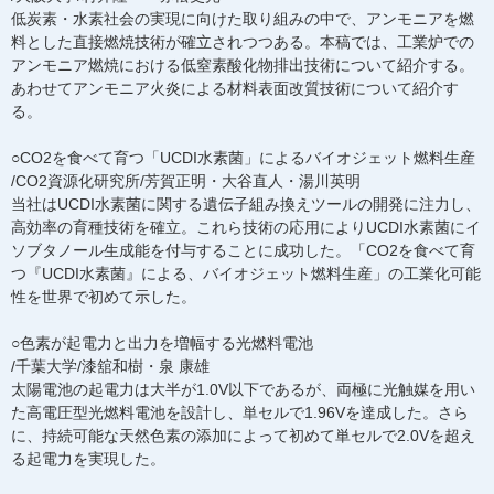
低炭素・水素社会の実現に向けた取り組みの中で、アンモニアを燃
料とした直接燃焼技術が確立されつつある。本稿では、工業炉での
アンモニア燃焼における低窒素酸化物排出技術について紹介する。
あわせてアンモニア火炎による材料表面改質技術について紹介す
る。
○CO2を食べて育つ「UCDI水素菌」によるバイオジェット燃料生産
/CO2資源化研究所/芳賀正明・大谷直人・湯川英明
当社はUCDI水素菌に関する遺伝子組み換えツールの開発に注力し、
高効率の育種技術を確立。これら技術の応用によりUCDI水素菌にイ
ソブタノール生成能を付与することに成功した。「CO2を食べて育
つ『UCDI水素菌』による、バイオジェット燃料生産」の工業化可能
性を世界で初めて示した。
○色素が起電力と出力を増幅する光燃料電池
/千葉大学/漆舘和樹・泉 康雄
太陽電池の起電力は大半が1.0V以下であるが、両極に光触媒を用い
た高電圧型光燃料電池を設計し、単セルで1.96Vを達成した。さら
に、持続可能な天然色素の添加によって初めて単セルで2.0Vを超え
る起電力を実現した。