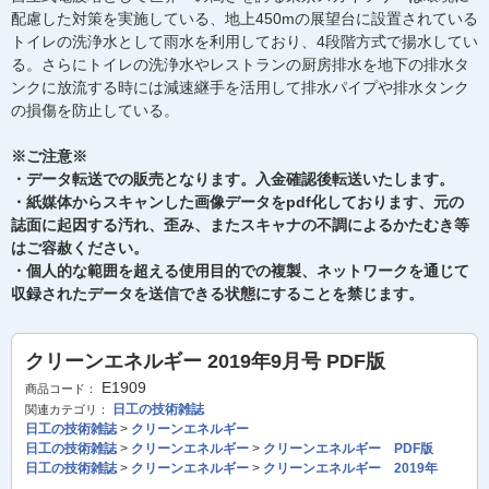
配慮した対策を実施している、地上450mの展望台に設置されている
トイレの洗浄水として雨水を利用しており、4段階方式で揚水してい
る。さらにトイレの洗浄水やレストランの厨房排水を地下の排水タ
ンクに放流する時には減速継手を活用して排水パイプや排水タンク
の損傷を防止している。
※ご注意※
・データ転送での販売となります。入金確認後転送いたします。
・紙媒体からスキャンした画像データをpdf化しております、元の
誌面に起因する汚れ、歪み、またスキャナの不調によるかたむき等
はご容赦ください。
・個人的な範囲を超える使用目的での複製、ネットワークを通じて
収録されたデータを送信できる状態にすることを禁じます。
クリーンエネルギー 2019年9月号 PDF版
E1909
商品コード：
日工の技術雑誌
関連カテゴリ：
日工の技術雑誌
>
クリーンエネルギー
日工の技術雑誌
>
クリーンエネルギー
>
クリーンエネルギー PDF版
日工の技術雑誌
>
クリーンエネルギー
>
クリーンエネルギー 2019年