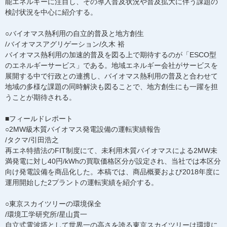
能エネルギーに注目し、その導入普及状況や普及拡大に伴う課題の
検討状況を中心に紹介する。
○バイオマス熱利用の自立的普及と地方創生
/バイオマスアグリゲーション/久木 裕
バイオマス熱利用の加速的普及を図る上で期待するのが「ESCO型
のエネルギーサービス」である。地域エネルギー会社がサービスを
展開する中で行政との連携し、バイオマス熱利用の普及と合わせて
地域の多様な課題の同時解決も図ることで、地方創生にも一躍を担
うことが期待される。
■フィールドレポート
○2MW級木質バイオマス発電設備の運転実績報告
/タクマ/引田浩之
再エネ特措法のFIT制度にて、未利用木質バイオマスによる2MW未
満発電に対し40円/kWhの買取価格区分が設定され、当社では本区分
向け発電設備を商品化した。本稿では、商品概要および2018年度に
運用開始した2プラントの運転実績を紹介する。
○東京スカイツリーの環境保全
/環境工学研究所/星山貫一
自立式電波塔として世界一の高さを誇る東京スカイツリーは環境に