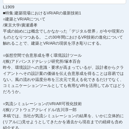
L1909
■特集:建築現場におけるVR/ARの最新技術1
○建築とVR/ARについて
/東京大学/廣瀬通孝
平成の始めには概念でしかなかった「デジタル世界」が今や現実の
ものとなりつつある。 この30年間におけるVR技術の進化について
触れることで、建築とVR/ARの現状を浮き彫りにする。
○仮想空間で合意形成を導く環境設計ツール
/(株)アドバンスドナレッジ研究所/塚本百合
昨今、環境設計への意識・要求が高まっているが、設計者からクラ
イアントへその設計案の価値を伝え合意形成を得ることは容易では
ない。風の流れや温度分布を三次元で見える化できるだけでなく、
コミュニケーションツールとしても有用なVRを活用してみてはどう
だろうか。
○気流シミュレーションのVR/AR可視化技術
/(株)ソフトウェアクレイドル/吉川淳一郎
本稿では、当社が気流シミュレーションの結果を、いかに立体的に
(リアルに)見せようとしてきたかを過去から現在までの経緯も含め
紹介する。