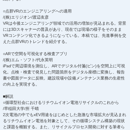
○点群VRのエンジニアリングへの適用
/(株)エリジオン/渡辺友彦
VRは今後エンジニアリング領域での活用の増加が見込まれる。背景
には3Dスキャナーの普及があり、現在では現場の様子をそのまま
VRコンテンツ化できるようになっている。本稿では、先進事例を交
えた点群VRのトレンドを紹介する。
○ARで空間を可視化する検査アプリ
/(株)エム・ソフト/代永英明
iPadで周辺環境を測位し、ARでデジタル付箋(ピン)を空間上に可視
化。点検・検査で発見した問題箇所をデジタル座標に変換し、報告
書や図面データに反映。建設現場や設備メンテナンス業務の生産性
の向上を実現する。
■解説
○循環型社会におけるリチウムイオン電池リサイクルのこれから
/早稲田大学/所 千晴
2次電池の中でもxEV用途をはじめとした急激な市場拡大が見込まれ
るリチウムイオン電池を対象として、その循環システム構築の現状
と課題を概観する。また、リサイクルプロセス開発に対する筆者ら