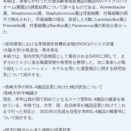
本稿は、筆者らが行った介護高齢者福祉施設6施設内のマイクロバイ
オーム(菌叢)の調査結果について述べるものである。Acinetobacter
属、Streptococcus属、Staphylococcus属は浮遊細菌、付着細菌の両
方で検出された。浮遊細菌の場合、前述した3属にLactobacillus属と
Prevotella属、付着細菌はBacillus属とParacoccus属の割合が多かっ
た。
○室内環境における準揮発性有機化合物(SVOC)のリスク評価
/大阪大学/小島直也・青木幸生
本稿では、室内空気汚染物質として着目されるSVOCに関して、ま
ずそのリスクに係る曝露実態や有害性を整理した。次に筆者らが取
り組むシミュレーション・モデルを用いた濃度推計に関する研究知
見について紹介する。
○長崎大学のBSL-4施設設置に向けた検討状況について
/長崎大学/中嶋建介
現在、本学は我が国で初めてとなるスーツ型BSL-4施設の建築を進
めている。本稿では、大学、国、自治体等が施設設置に向けてこれ
まで行った対応と、2021年の完成を目指す本BSL-4施設の概要等に
ついて紹介する。
○BCPの観点から見た病院の停電対策