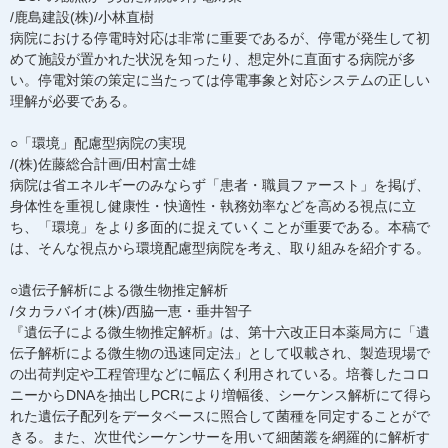
/鹿島建設(株)/小林直樹
病院における停電時対応は非常に重要であるが、停電が発生して初
めて施設が置かれた状況を知ったり、想定外に直面する病院が多
い。停電対策の策定に当たっては停電事象と対応システムの正しい
理解が必要である。
○「環境」配慮型病院の実現
/(株)佐藤総合計画/田村富士雄
病院は省エネルギーのみならず「患者・職員ファースト」を掲げ、
身体性を重視し健康性・快適性・執務効率などを高める視点に立
ち、「環境」をより多面的に捉えていくことが重要である。本稿で
は、そんな視点から環境配慮型病院を考え、取り組みを紹介する。
○遺伝子解析による微生物推定解析
/タカラバイオ(株)/西脇一恵・垂井智子
『遺伝子による微生物推定解析』は、第十六改正日本薬局方に「遺
伝子解析による微生物の迅速同定法」として収載され、製造現場で
の出荷判定や工程管理などに幅広く利用されている。培養したコロ
ニーからDNAを抽出しPCRにより増幅後、シーケンス解析にて得ら
れた遺伝子配列をデータベースに照合して菌種を同定することがで
きる。また、次世代シーケンサーを用いて細菌叢を網羅的に解析す