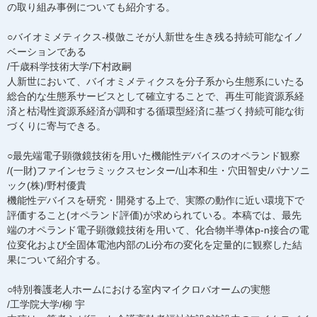
の取り組み事例についても紹介する。
○バイオミメティクス-模倣こそが人新世を生き残る持続可能なイノ
ベーションである
/千歳科学技術大学/下村政嗣
人新世において、バイオミメティクスを分子系から生態系にいたる
総合的な生態系サービスとして確立することで、再生可能資源系経
済と枯渇性資源系経済が調和する循環型経済に基づく持続可能な街
づくりに寄与できる。
○最先端電子顕微鏡技術を用いた機能性デバイスのオペランド観察
/(一財)ファインセラミックスセンター/山本和生・穴田智史/パナソニ
ック(株)/野村優貴
機能性デバイスを研究・開発する上で、実際の動作に近い環境下で
評価すること(オペランド評価)が求められている。本稿では、最先
端のオペランド電子顕微鏡技術を用いて、化合物半導体p-n接合の電
位変化および全固体電池内部のLi分布の変化を定量的に観察した結
果について紹介する。
○特別養護老人ホームにおける室内マイクロバオームの実態
/工学院大学/柳 宇