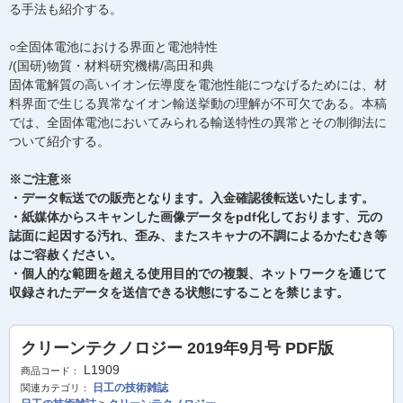
る手法も紹介する。
○全固体電池における界面と電池特性
/(国研)物質・材料研究機構/高田和典
固体電解質の高いイオン伝導度を電池性能につなげるためには、材
料界面で生じる異常なイオン輸送挙動の理解が不可欠である。本稿
では、全固体電池においてみられる輸送特性の異常とその制御法に
ついて紹介する。
※ご注意※
・データ転送での販売となります。入金確認後転送いたします。
・紙媒体からスキャンした画像データをpdf化しております、元の
誌面に起因する汚れ、歪み、またスキャナの不調によるかたむき等
はご容赦ください。
・個人的な範囲を超える使用目的での複製、ネットワークを通じて
収録されたデータを送信できる状態にすることを禁じます。
クリーンテクノロジー 2019年9月号 PDF版
L1909
商品コード：
日工の技術雑誌
関連カテゴリ：