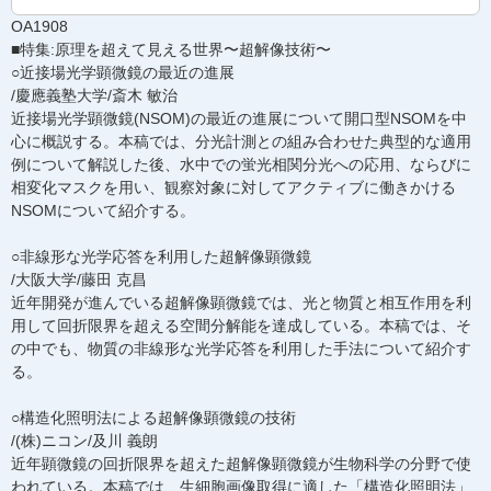
OA1908
■特集:原理を超えて見える世界〜超解像技術〜
○近接場光学顕微鏡の最近の進展
/慶應義塾大学/斎木 敏治
近接場光学顕微鏡(NSOM)の最近の進展について開口型NSOMを中
心に概説する。本稿では、分光計測との組み合わせた典型的な適用
例について解説した後、水中での蛍光相関分光への応用、ならびに
相変化マスクを用い、観察対象に対してアクティブに働きかける
NSOMについて紹介する。
○非線形な光学応答を利用した超解像顕微鏡
/大阪大学/藤田 克昌
近年開発が進んでいる超解像顕微鏡では、光と物質と相互作用を利
用して回折限界を超える空間分解能を達成している。本稿では、そ
の中でも、物質の非線形な光学応答を利用した手法について紹介す
る。
○構造化照明法による超解像顕微鏡の技術
/(株)ニコン/及川 義朗
近年顕微鏡の回折限界を超えた超解像顕微鏡が生物科学の分野で使
われている。本稿では、生細胞画像取得に適した「構造化照明法」