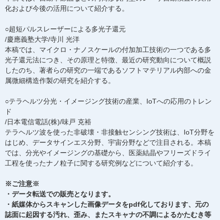
化および今後の活用について紹介する。
○超短パルスレーザーによる多光子還元
/慶應義塾大学/寺川 光洋
本稿では、マイクロ・ナノスケールの付加加工技術の一つである多
光子還元法につき、その原理と特徴、最近の研究動向について概説
したのち、著者らの研究の一端であるソフトマテリアル内部への金
属微細構造作製の研究を紹介する。
○テラヘルツ分光・イメージング技術の産業、IoTへの応用のトレン
ド
/日本電信電話(株)/味戸 克裕
テラヘルツ波を使った非破壊・非接触センシング技術は、IoT分野を
はじめ、データサインエス分野、宇宙分野などで注目される。本稿
では、分光やイメージングの基礎から、医薬結晶やフリーズドライ
工程を使ったナノ粒子に関する研究例などについて紹介する。
※ご注意※
・データ転送での販売となります。
・紙媒体からスキャンした画像データをpdf化しております、元の
誌面に起因する汚れ、歪み、またスキャナの不調によるかたむき等