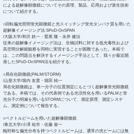
による超解像顕微鏡についてその原理、製品、応用および派生技術
について紹介する。
○回転偏光照明蛍光顕微鏡と光スイッチング蛍光タンパク質を用いた
超解像イメージング法:SPoD-OnSPAN
/大阪大学/和沢 鉄一・鷲尾 隆・永井 健治
従来の超解像イメージング法は、生物試料に対する低光毒性および
高空間分解能観察を同時に実現することが困難であった。本稿で
は、この問題点を解決するイメージング手法として、我々が最近開
発したSPoD-OnSPAN法を紹介する。
○局在化顕微鏡(PALM/STORM)
/山形大学/堀内 友貴・堀田 純一
局在化顕微鏡は、単一分子の位置測定にもとづく超解像蛍光顕微鏡
である。本稿では、その代表例である光活性化を用いるPALMと蛍
光分子の明滅を用いるSTORMについて、測定原理、測定システ
ム、測定例について報告する。
○ベクトルビームを用いた超解像顕微鏡
/東北大学/小澤 祐市・佐藤 俊一
軸対称な偏光分布を持つベクトルビームは、通常の光ビームには無