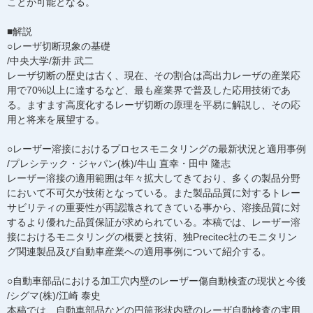
ことが可能となる。
■解説
○レーザ切断現象の基礎
/中央大学/新井 武二
レーザ切断の歴史は古く、現在、その割合は高出力レーザの産業応
用で70%以上に達するなど、最も産業界で普及した応用技術であ
る。ますます高度化するレーザ切断の原理を平易に解説し、その応
用と将来を展望する。
○レーザー溶接におけるプロセスモニタリングの最新状況と適用事例
/プレシテック・ジャパン(株)/牛山 直幸・田中 隆志
レーザー溶接の適用範囲は年々拡大してきており、多くの製品分野
において不可欠が技術となっている。また製品品質に対するトレー
サビリティの重要性が再認識されてきている事から、溶接品質に対
するより優れた品質保証が求められている。本稿では、レーザー溶
接におけるモニタリングの概要と技術、独Precitec社のモニタリン
グ関連製品及び自動車産業への適用事例について紹介する。
○自動車部品における加工穴内壁のレーザー傷自動検査の現状と今後
/シグマ(株)/江崎 泰史
本稿では、自動車部品などの円筒形状内壁のレーザ自動検査の実用