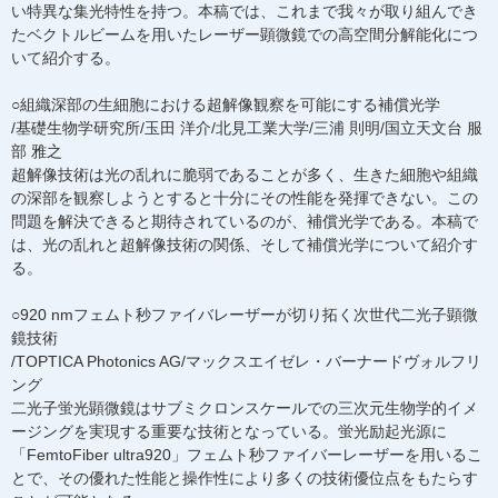
い特異な集光特性を持つ。本稿では、これまで我々が取り組んでき
たベクトルビームを用いたレーザー顕微鏡での高空間分解能化につ
いて紹介する。
○組織深部の生細胞における超解像観察を可能にする補償光学
/基礎生物学研究所/玉田 洋介/北見工業大学/三浦 則明/国立天文台 服
部 雅之
超解像技術は光の乱れに脆弱であることが多く、生きた細胞や組織
の深部を観察しようとすると十分にその性能を発揮できない。この
問題を解決できると期待されているのが、補償光学である。本稿で
は、光の乱れと超解像技術の関係、そして補償光学について紹介す
る。
○920 nmフェムト秒ファイバレーザーが切り拓く次世代二光子顕微
鏡技術
/TOPTICA Photonics AG/マックスエイゼレ・バーナードヴォルフリ
ング
二光子蛍光顕微鏡はサブミクロンスケールでの三次元生物学的イメ
ージングを実現する重要な技術となっている。蛍光励起光源に
「FemtoFiber ultra920」フェムト秒ファイバーレーザーを用いるこ
とで、その優れた性能と操作性により多くの技術優位点をもたらす